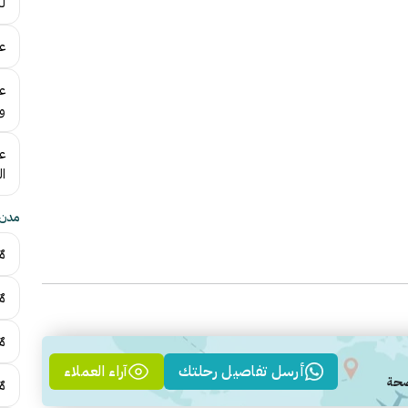
ل
ع
ع
و
ع
ا
مدن 
مٌ
م
م
أرسل تفاصيل رحلتك
آراء العملاء
مٌ