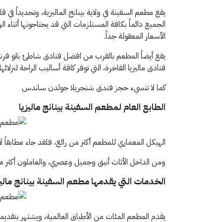
يقع مطعم السفينة في ولاية بينانج الماليزية، وتحديداً في ق
الجميع دائماً بكافة المستلزمات التي قد يحتاجونها أثناء 
الأسعار المعقولة جداً.
يقع أيضاُ المطعم بالقرب من افضل فنادق شاطئ باتو فرن
فنادق ماليزيا الفاخرة، التي توفر كافة أساليب الراحة لنزلائها.
كما لا تنسيء حجز فندق شنجريلا جولدن ساندس
الطابع العام
لمطعم السفينة بينانج ماليزيا
الهيكل المعماري للمطعم أكثر من رائع، فلقد جاء مطابق
ومن الداخل الأثاث أنيق وجميل وعصري، والعاملون أكثر من
الخدمات التي يقدمها
مطعم السفينة بينانج ماليز
يقدم المطعم المئات من الأطباق العالمية، ويشتهر بتقديمة