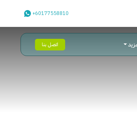
+60177558810
مزيد
اتصل بنا