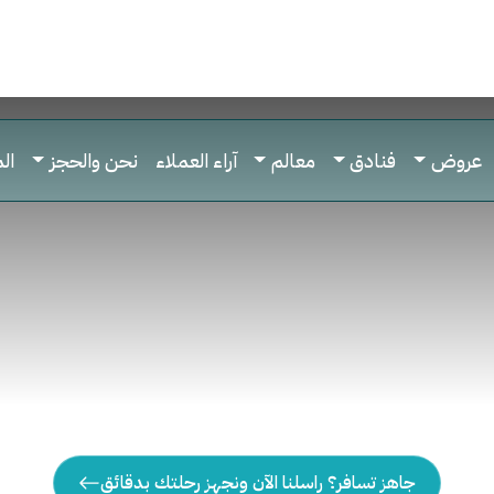
عروض
فنادق
معالم
آراء العملاء
نحن والحجز
ال
جاهز تسافر؟ راسلنا الآن ونجهز رحلتك بدقائق