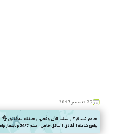
25 ديسمبر 2017
جاهز تسافر؟ راسلنا الآن ونجهز رحلتك بدقائق 👌
برامج شاملة | فنادق | سائق خاص | دعم 24/7 وباسعار واضحة