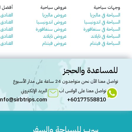
وجهات سياحية
عروض سياحية
أفضل ال
السياحة في ماليزيا
عروض ماليزيا
الفنادق ف
السياحة في اندونيسيا
عروض اندونيسيا
الفنادق 
السياحة في سنغافورة
عروض سنغافورة
الفنادق
السياحة في تايلاند
عروض تايلاند
الفنادق ف
السياحة في فيتنام
عروض فيتنام
الفنادق 
للمساعدة والحجز
تواصل معنا الآن نحن متواجدون 24 ساعة على مدار الأسبوع
تواصل معنا على الواتس اب
البريد الإلكتروني
info@sirbtrips.com
60177558810+
سِرب للسياحة والسفر