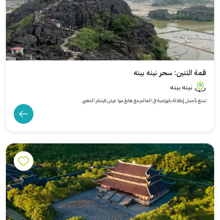
قمة التنين: سحر نينه بينه
نينه بينه
تمتع بأجمل إطلالة بانورامية في العالم مع هانغ موا عرش فيتنام الذهبي