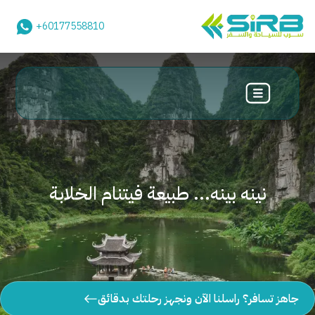
+60177558810
نينه بينه... طبيعة فيتنام الخلابة
جاهز تسافر؟ راسلنا الآن ونجهز رحلتك بدقائق