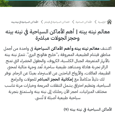
الرئيسية
الأماكن الساحية
الاماكن السياحية في فيتنام
الأماكن السياحية في نينه بينه
معالم نينه بينه | أهم الأماكن السياحية في نينه بينه
وحجز الجولات مباشرة
اكتشف
معالم نينه بينه وأهم الأماكن السياحية
في واحدة من أجمل
مناطق فيتنام الطبيعية، المعروفة بـ“خليج هالونج البري”. تتميّز نينه بينه
بالأنهار المتعرجة، الجبال الكلسية، الكهوف، والحقول الخضراء التي تمنح
الزائر تجربة هادئة ومشاهد طبيعية ساحرة. تُعد وجهة مثالية لمحبي
الطبيعة، العائلات، والأزواج الباحثين عن الاسترخاء بعيدًا عن الزحام. نوفر
لك دليلاً متكاملاً مع
إمكانية الحجز المباشر
للجولات والبرامج
السياحية، وتنظيم احترافي يشمل التنقلات المريحة وخيارات مرنة تناسب
مختلف الميزانيات. احجز الآن رحلتك إلى نينه بينه واستمتع بتجربة
سياحية طبيعية أصيلة لا تُنسى.
الأماكن السياحية في نينه بينه (9)