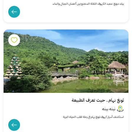
بيك دونغ: معبد الكهوف الثلاثة المختبئ بين أحضان الجبال والماء.
ثونغ نهام.. حيث تعزف الطبيعة
نينه بينه
استكشف أسرار كهوف ثونغ نهام في رحلة لقلب الحياة البرية