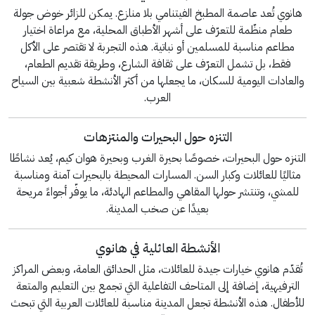
هانوي تُعد عاصمة المطبخ الفيتنامي بلا منازع. يمكن للزائر خوض جولة
طعام منظّمة للتعرّف على أشهر الأطباق المحلية، مع مراعاة اختيار
مطاعم مناسبة للمسلمين أو نباتية. هذه التجربة لا تقتصر على الأكل
فقط، بل تشمل التعرّف على ثقافة الشارع، وطريقة تقديم الطعام،
والعادات اليومية للسكان، ما يجعلها من أكثر الأنشطة شعبية بين السياح
العرب.
التنزه حول البحيرات والمنتزهات
التنزه حول البحيرات، خصوصًا بحيرة الغرب وبحيرة هوان كيم، يُعد نشاطًا
مثاليًا للعائلات وكبار السن. المسارات المحيطة بالبحيرات آمنة ومناسبة
للمشي، وتنتشر حولها المقاهي والمطاعم الهادئة، ما يوفّر أجواءً مريحة
بعيدًا عن صخب المدينة.
الأنشطة العائلية في هانوي
تُقدّم هانوي خيارات جيدة للعائلات، مثل الحدائق العامة، وبعض المراكز
الترفيهية، إضافة إلى المتاحف التفاعلية التي تجمع بين التعليم والمتعة
للأطفال. هذه الأنشطة تجعل المدينة مناسبة للعائلات العربية التي تبحث