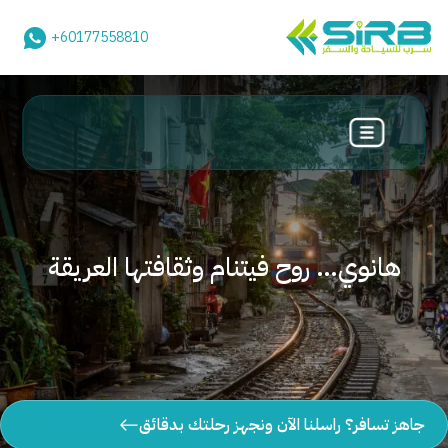
+60177558810
هانوي… روح فيتنام وثقافتها العريقة
جاهز تسافر؟ راسلنا الآن ونجهز رحلتك بدقائق