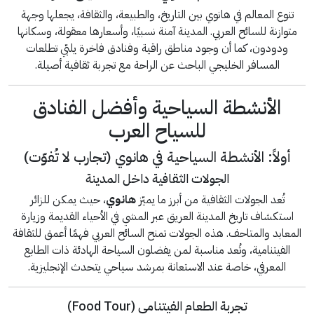
تنوع المعالم في هانوي بين التاريخ، والطبيعة، والثقافة، يجعلها وجهة
متوازنة للسائح العربي. المدينة آمنة نسبيًا، وأسعارها معقولة، وسكانها
ودودون، كما أن وجود مناطق راقية وفنادق فاخرة يلبّي تطلعات
المسافر الخليجي الباحث عن الراحة مع تجربة ثقافية أصيلة.
الأنشطة السياحية وأفضل الفنادق
للسياح العرب
أولاً: الأنشطة السياحية في هانوي (تجارب لا تُفوّت)
الجولات الثقافية داخل المدينة
تُعد الجولات الثقافية من أبرز ما يميّز
هانوي
، حيث يمكن للزائر
استكشاف تاريخ المدينة العريق عبر المشي في الأحياء القديمة وزيارة
المعابد والمتاحف. هذه الجولات تمنح السائح العربي فهمًا أعمق للثقافة
الفيتنامية، وتُعد مناسبة لمن يفضلون السياحة الهادئة ذات الطابع
المعرفي، خاصة عند الاستعانة بمرشد سياحي يتحدث الإنجليزية.
تجربة الطعام الفيتنامي (Food Tour)