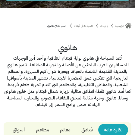
الرئيسية
وجهات
السياحة في فيتنام
السياحة في هانوي
هانوي
تُعد السياحة في هانوي بوابة فيتنام الثقافية وأحد أبرز الوجهات
للمسافرين العرب الباحثين عن الأصالة والتجربة المختلفة. تتميز هانوي
بالمدينة القديمة النابضة بالحياة، وبحيرة هوان كيم الشهيرة، والمعالم
التاريخية التي تعكس عمق الحضارة الفيتنامية. تشتهر المدينة بأسواقها
الشعبية، والمقاهي التقليدية، والمطاعم التي تقدم تجربة طعام فريدة.
كما تُعد هانوي نقطة انطلاق مثالية لزيارة شمال فيتنام مثل خليج هالونج
وسابا. هانوي وجهة مثالية لمحبي الثقافة، التصوير، والتجارب السياحية
الهادئة ضمن برامج السفر إلى فيتنام.
نظرة عامة
فنادق
معالم
مطاعم
أسواق