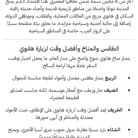
أكثر من 8 ملايين نسمة ضمن نطاقها الحضري. هذا الامتداد الكبير يمنح
المدينة تنوعًا واضحًا بين مناطق تاريخية قديمة وأحياء حديثة راقية.
السكان في هانوي مزيج من العائلات المحلية، والطلاب، وموظفي الدولة،
إضافة إلى جالية أجنبية وسياحية متزايدة، ما يخلق بيئة منفتحة نسبيًا
على الزوار العرب، خاصة في المناطق السياحية.
الطقس والمناخ وأفضل وقت لزيارة هانوي
يتميّز مناخ هانوي بتنوع واضح على مدار العام، ما يجعل اختيار توقيت
السفر عاملًا مهمًا لراحة السائح:
الربيع
يتميّز بطقس معتدل وأجواء لطيفة مناسبة للتجوال.
الصيف
حار ورطب مع أمطار موسمية، لكنه مناسب لعشاق
الطبيعة الخضراء.
الخريف
يُعد أفضل وقت لزيارة هانوي على الإطلاق، حيث الأجواء
معتدلة والمناظر في أبهى صورها.
الشتاء
بارد نسبيًا مقارنة بدول جنوب شرق آسيا الأخرى، ويمنح
المدينة طابعًا مختلفًا ومميزًا.