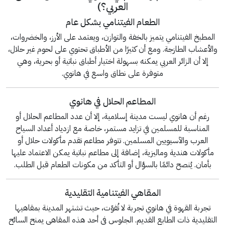
العربي؟)
الطعام الفيتنامي بشكل عام
المطبخ الفيتنامي يتميز بالخفة والتوازن، ويعتمد على الأرز، والخضروات،
والأعشاب الطازجة. ومع أن كثيرًا من الأطباق تحتوي على لحوم غير حلال،
إلا أن الزائر العربي يمكنه بسهولة اختيار أطباق نباتية أو بحرية، وهي
متوفرة على نطاق واسع في هانوي.
المطاعم الحلال في هانوي
رغم أن هانوي ليست مدينة إسلامية، إلا أن عدد المطاعم الحلال أو
المناسبة للمسلمين في تزايد مستمر، خاصة مع ازدياد أعداد السياح
العرب والآسيويين المسلمين. تتوفر مطاعم تقدم مأكولات حلال أو
مأكولات هندية وماليزية، إضافة إلى مطاعم نباتية يمكن الاعتماد عليها
بأمان. يُنصح دائمًا بالسؤال أو التأكد من مكونات الطعام قبل الطلب.
المقاهي الفيتنامية التقليدية
تجربة القهوة في هانوي تجربة لا تُفوّت، حيث تشتهر المدينة بمقاهيها
التقليدية ذات الطابع القديم. الجلوس في أحد هذه المقاهي يمنح السائح