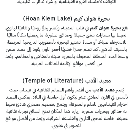
التوقف لاحتساء القهوة الفيتنامية أو شراء تذكارات تقليدية.
بحيرة هوان كيم (Hoan Kiem Lake)
تقع
بحيرة هوان كيم
في قلب المدينة، وتُعتبر رمزًا روحيًا وثقافيًا لهانوي.
تحيط بها مسارات مشي جميلة وحدائق صغيرة، ما يجعلها مكانًا مثاليًا
للاسترخاء صباحًا أو مساءً. تشتهر البحيرة بأسطورتها التاريخية المرتبطة
بالسيف الذهبي، كما تضم جسرًا خشبيًا أحمر اللون يقود إلى معبد صغير
وسط الماء. المنطقة المحيطة بالبحيرة مليئة بالمقاهي والمطاعم، وتُعد
من أفضل مواقع الإقامة للعائلات العربية.
معبد الأدب (Temple of Literature)
يُعتبر
معبد الأدب
من أقدم وأهم المعالم الثقافية في فيتنام، حيث
تأسس في القرن الحادي عشر ليكون أول جامعة في البلاد. يعكس المعبد
احترام الفيتناميين للعلم والمعرفة، ويتميّز بتصميم معماري هادئ تحيط
به حدائق وبحيرات صغيرة. زيارة هذا المكان تمنح السائح تجربة ثقافية
عميقة، خاصة لمحبي التاريخ والفلسفة الشرقية، ويُعد من أفضل مواقع
التصوير في هانوي.