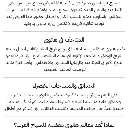
مسارح قريبة من بحيرة هوان كيم. هذا العرض يجمع بين الموسيقى
التقليدية والدمى المتحركة فوق سطح الماء، ويُقدّم قصصًا من التراث
الفيتنامي بأسلوب ممتع يناسب الكبار والصغار. حضور هذا العرض يُعد
تجربة ثقافية فريدة لا تكتمل زيارة هانوي بدونها.
المتاحف في هانوي
تضم هانوي عددًا من المتاحف التي توثّق تاريخ البلاد وثقافتها، مثل متحف
التاريخ الوطني والمتحف الإثنوغرافي. هذه المتاحف تمنح الزائر فهمًا أعمق
لتنوع الأعراق الفيتنامية وتاريخها السياسي والاجتماعي، وتُعد خيارًا مثاليًا
للرحلات العائلية التعليمية.
الحدائق والمساحات الخضراء
على الرغم من كونها مدينة كبيرة، تحتضن هانوي مساحات خضراء
وحدائق عامة مناسبة للتنزه والاسترخاء. هذه الحدائق تُشكّل متنفسًا
طبيعيًا بعيدًا عن صخب المدينة، وتُناسب العائلات التي تسافر مع أطفال.
لماذا تُعد معالم هانوي مفضلة للسياح العرب؟