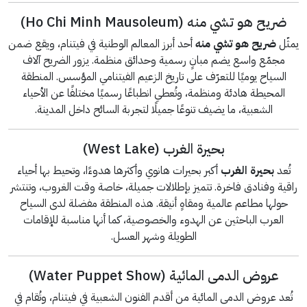
ضريح هو تشي منه (Ho Chi Minh Mausoleum)
يمثّل
ضريح هو تشي منه
أحد أبرز المعالم الوطنية في فيتنام، ويقع ضمن
مجمّع واسع يضم مبانٍ رسمية وحدائق منظمة. يزور الضريح آلاف
السياح يوميًا للتعرّف على تاريخ الزعيم الفيتنامي المؤسس. المنطقة
المحيطة هادئة ومنظمة، وتُعطي انطباعًا رسميًا مختلفًا عن الأحياء
الشعبية، ما يضيف تنوعًا جميلًا لتجربة السائح داخل المدينة.
بحيرة الغرب (West Lake)
تُعد
بحيرة الغرب
أكبر بحيرات هانوي وأكثرها هدوءًا، وتحيط بها أحياء
راقية وفنادق فاخرة. تتميز بإطلالات جميلة، خاصة وقت الغروب، وتنتشر
حولها مطاعم عالمية ومقاهٍ أنيقة. هذه المنطقة مفضلة لدى السياح
العرب الباحثين عن الهدوء والخصوصية، كما أنها مناسبة للإقامات
الطويلة وشهر العسل.
عروض الدمى المائية (Water Puppet Show)
تُعد عروض الدمى المائية من أقدم الفنون الشعبية في فيتنام، وتُقام في