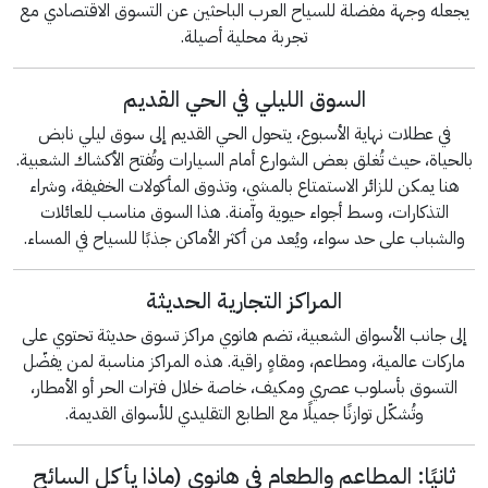
يجعله وجهة مفضلة للسياح العرب الباحثين عن التسوق الاقتصادي مع
تجربة محلية أصيلة.
السوق الليلي في الحي القديم
في عطلات نهاية الأسبوع، يتحول الحي القديم إلى سوق ليلي نابض
بالحياة، حيث تُغلق بعض الشوارع أمام السيارات وتُفتح الأكشاك الشعبية.
هنا يمكن للزائر الاستمتاع بالمشي، وتذوق المأكولات الخفيفة، وشراء
التذكارات، وسط أجواء حيوية وآمنة. هذا السوق مناسب للعائلات
والشباب على حد سواء، ويُعد من أكثر الأماكن جذبًا للسياح في المساء.
المراكز التجارية الحديثة
إلى جانب الأسواق الشعبية، تضم هانوي مراكز تسوق حديثة تحتوي على
ماركات عالمية، ومطاعم، ومقاهٍ راقية. هذه المراكز مناسبة لمن يفضّل
التسوق بأسلوب عصري ومكيف، خاصة خلال فترات الحر أو الأمطار،
وتُشكّل توازنًا جميلًا مع الطابع التقليدي للأسواق القديمة.
ثانيًا: المطاعم والطعام في هانوي (ماذا يأكل السائح