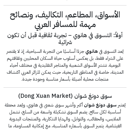
الأسواق، المطاعم، التكاليف، ونصائح
مهمة للمسافر العربي
أولاً: التسوق في هانوي – تجربة ثقافية قبل أن تكون
شرائية
يُعد التسوق في
هانوي
جزءًا أساسيًا من التجربة السياحية، إذ لا يقتصر
على الشراء فقط، بل يعكس أسلوب حياة السكان المحليين وثقافتهم
اليومية. تنتشر الأسواق الشعبية والمتاجر التقليدية في مختلف أحياء
المدينة، خاصة في المناطق التاريخية، حيث يمكن للزائر العربي اكتشاف
منتجات محلية أصيلة بأسعار مناسبة وجودة جيدة.
سوق دونغ شوان (Dong Xuan Market)
يُعتبر
سوق دونغ شوان
أكبر وأشهر سوق شعبي في هانوي، ويُعد محطة
أساسية لكل سائح. يضم السوق تشكيلة واسعة من السلع، تشمل
الملابس، والحقائب، والتوابل، والهدايا التذكارية، والمنتجات اليدوية
الفيتنامية. يتميز السوق بأسعاره المناسبة، مع إمكانية المساومة، ما