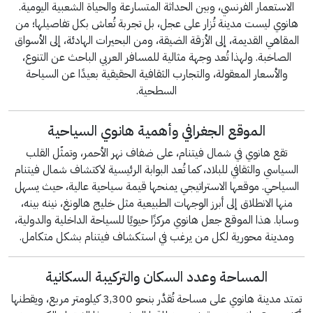
الاستعمار الفرنسي، وبين الحداثة المتسارعة والحياة الشعبية اليومية.
هانوي ليست مدينة تُزار على عجل، بل تجربة تُعاش بكل تفاصيلها؛ من
المقاهي القديمة، إلى الأزقة الضيقة، ومن البحيرات الهادئة، إلى الأسواق
الصاخبة. ولهذا تُعد وجهة مثالية للمسافر العربي الباحث عن التنوع،
والأسعار المعقولة، والتجارب الثقافية الحقيقية بعيدًا عن السياحة
السطحية.
الموقع الجغرافي وأهمية هانوي السياحية
تقع هانوي في شمال فيتنام، على ضفاف نهر الأحمر، وتمثّل القلب
السياسي والثقافي للبلاد، كما تُعد البوابة الرئيسية لاكتشاف شمال فيتنام
السياحي. موقعها الاستراتيجي يمنحها قيمة سياحية عالية، حيث يسهل
منها الانطلاق إلى أبرز الوجهات الطبيعية مثل خليج هالونغ، نينه بينه،
وسابا. هذا الموقع جعل هانوي مركزًا حيويًا للسياحة الداخلية والدولية،
ومدينة محورية لكل من يرغب في استكشاف فيتنام بشكل متكامل.
المساحة وعدد السكان والتركيبة السكانية
تمتد مدينة هانوي على مساحة تُقدَّر بنحو 3,300 كيلومتر مربع، ويقطنها