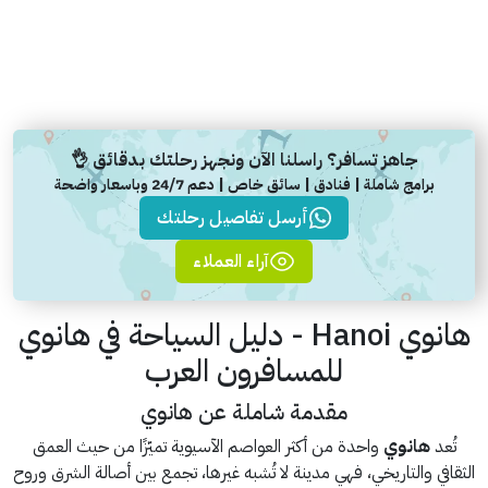
جاهز تسافر؟ راسلنا الآن ونجهز رحلتك بدقائق 👌
برامج شاملة | فنادق | سائق خاص | دعم 24/7 وباسعار واضحة
أرسل تفاصيل رحلتك
آراء العملاء
هانوي Hanoi - دليل السياحة في هانوي
للمسافرون العرب
مقدمة شاملة عن هانوي
تُعد
هانوي
واحدة من أكثر العواصم الآسيوية تميّزًا من حيث العمق
الثقافي والتاريخي، فهي مدينة لا تُشبه غيرها، تجمع بين أصالة الشرق وروح