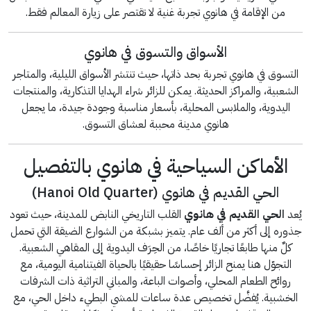
من الإقامة في هانوي تجربة غنية لا تقتصر على زيارة المعالم فقط.
الأسواق والتسوق في هانوي
التسوق في هانوي تجربة بحد ذاتها، حيث تنتشر الأسواق الليلية، والمتاجر
الشعبية، والمراكز الحديثة. يمكن للزائر شراء الهدايا التذكارية، والمنتجات
اليدوية، والملابس المحلية، بأسعار مناسبة وجودة جيدة، ما يجعل
هانوي مدينة محببة لعشاق التسوق.
الأماكن السياحية في هانوي بالتفصيل
الحي القديم في هانوي (Hanoi Old Quarter)
يُعد
الحي القديم في هانوي
القلب التاريخي النابض للمدينة، حيث تعود
جذوره إلى أكثر من ألف عام. يتميز بشبكة من الشوارع الضيقة التي تحمل
كلٌ منها طابعًا تجاريًا خاصًا، من الحِرَف اليدوية إلى المقاهي الشعبية.
التجوّل هنا يمنح الزائر إحساسًا حقيقيًا بالحياة الفيتنامية اليومية، مع
روائح الطعام المحلي، وأصوات الباعة، والمباني التراثية ذات الشرفات
الخشبية. يُفضَّل تخصيص عدة ساعات للمشي البطيء داخل الحي، مع