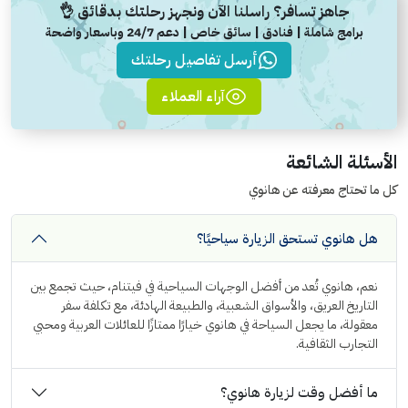
جاهز تسافر؟ راسلنا الآن ونجهز رحلتك بدقائق 👌
برامج شاملة | فنادق | سائق خاص | دعم 24/7 وباسعار واضحة
أرسل تفاصيل رحلتك
آراء العملاء
الأسئلة الشائعة
كل ما تحتاج معرفته عن هانوي
هل هانوي تستحق الزيارة سياحيًا؟
نعم، هانوي تُعد من أفضل الوجهات السياحية في فيتنام، حيث تجمع بين
التاريخ العريق، والأسواق الشعبية، والطبيعة الهادئة، مع تكلفة سفر
معقولة، ما يجعل السياحة في هانوي خيارًا ممتازًا للعائلات العربية ومحبي
التجارب الثقافية.
ما أفضل وقت لزيارة هانوي؟