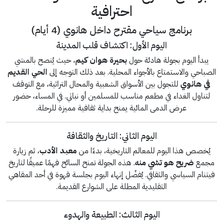
احترافية
برنامج سياحي مقترح داخل هانوي (4 أيام)
اليوم الأول: اكتشاف قلب المدينة
يبدأ اليوم بجولة هادئة حول
بحيرة هوان كيم
، حيث يُنصح بالمشي
الصباحي والاستمتاع بالأجواء المحلية. بعد ذلك التوجه إلى
الحي القديم
في هانوي
للتجول بين الأسواق الشعبية والمحال التراثية، مع التوقف
لتناول الغداء في مطعم مناسب للمسلمين أو نباتي. في المساء، حضور
عرض الدمى المائية يمنح بداية ثقافية مميزة للرحلة.
اليوم الثاني: التاريخ والثقافة
يُخصص هذا اليوم للمعالم التاريخية، بدءًا من
معبد الأدب
، ثم زيارة
مجمع
ضريح هو تشي منه
. هذه الجولة تمنح السائح فهمًا عميقًا لتاريخ
فيتنام السياسي والثقافي. يُفضّل إنهاء اليوم بجلسة قهوة في أحد المقاهي
التقليدية المطلة على الشوارع القديمة.
اليوم الثالث: الطبيعة والهدوء