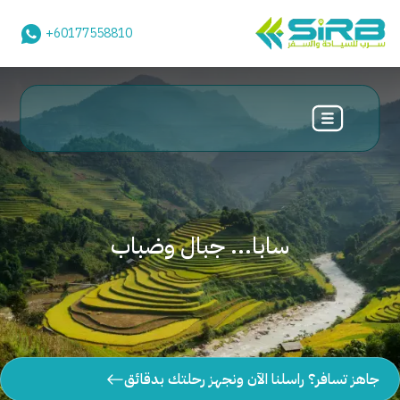
+60177558810
سابا... جبال وضباب
جاهز تسافر؟ راسلنا الآن ونجهز رحلتك بدقائق