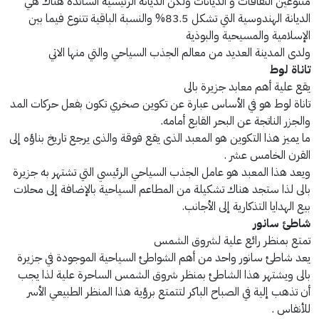
متنوعين الثقافات و الديانات ولكن الديانة الرئيسية السائدة هناك هي
الديانة الهندوسية التي تشكل 83.5% والنسبة الباقية تتنوع فيما بين
الإسلامية والمسيحية والبوذية
ولدى المدينة العديد من معالم الجذب السياحي والتي منها الاتي
تاناة لوط
يقع علية أهم معابد جزيرة بالى
تاناة لوط هو في الأساس عبارة عن تكوين صخري تكون بفعل حركات المد
والجزر الناتجة عن البحر القابع أمامه.
ما يميز هذا التكوين هو المعبد الذى يقع فوقة والذى يرجع تاريخ بناؤه إلى
القرن الخامس عشر .
ويعد هذا المعبد هو عامل الجذب السياحي الرئيسي التي تشتهر به جزيرة
بالى لذا ستجد هناك تشكيلة من المطاعم السياحية بالإضافة إلى محلات
بيع الهدايا التذكارية إلى الأجانب.
شاطئ سانور
تمتع بمنظر رائع علية لشروق الشمس
يعد شاطئ سانور واحد من أهم الشواطئ السياحية الموجودة في جزيرة
بالى ويشتهر هذا الشاطئ بمنظر شروق الشمس الساحرة علية لذا يجب
أن تذهب إلية في الصباح الباكر لتتمتع برؤية هذا المنظر الطبيعي الأسر
للأنفاس .