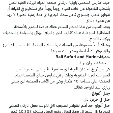
حيث تفترش الشمس بلونها البرتقالي صفحة المياه الزرقاء النقية لتطل
بأشعتها الخجولة من خلف المياه رويداً رويداً حتى تستطيع في النهاية أن
تتجاوز خجلها وتشع في كامل سماء الجزيرة في مدة زمنية قصيرة لا تزيد
عن عشرة دقائق .
وبعد الانتهاء من هذا المنظر الساحر هناك فرصة للتمتع بالأنشطة
الشاطئية المتوافرة هناك كقارب الموز والتزلج الهوائي والسباحة والتجديف
وركوب الأمواج.
وهناك أيضاً مجموعة من المحلات والمطاعم الواقعة بالقرب من الشاطئ
والتي توفر لك أطعمة ومشروبات متنوعة.
حديقةBali Safari and Marine
حديقة حيوان برية
هي من أروع الحدائق البرية التي ستتعرف فيها على مجموعة من
الحيوانات البرية المتنوعة وتراها وهي تمارس حياتها الطبيعية تمتد
الحديقة على مساحة 40 هكتار وهي من الأشياء الممتعة التي ينبغي
زيارتها عند التواجد هناك.
جبل آغونغ
جبل في جزيرة بالى
جبل آغونغ أحد أهم الظواهر الطبيعية التي تكونت بفعل البركان الطبقي
الذى ما زال نشط إلى يومنا الحالي يرتفع الجبل مسافة 10.308 قدم