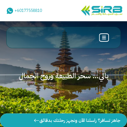
+60177558810
بالي… سحر الطبيعة وروح الجمال
جاهز تسافر؟ راسلنا الآن ونجهز رحلتك بدقائق