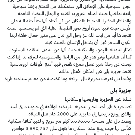
الجزر السياحية على الإطلاق التي ستمكنك من التمتع بنزهة سياحية
رائعة بداخلها حيث المياه الفيروزية النقية و الرمال البيضاء الناعمة
والمناظر الخضراء المحيط بالمكان من كل أتجاه أنها حقاً جنة الله على
الأرض حيث فيها تتلون أروع صور الطبيعة النقية التي لم يمسسها العبث
فتجدها أيه من آيات الله عز وجل التي تدل على مدى جمال خلقة لهذا
الكون الساحر قبل أن يتدخل الإنسان بالعبث فيه.
تمتاز المدينة بالهدوء والسكينة حيث أنها من المدن الملائمة للاسترخاء
كما أن فنادقها توفر قدر عالي من الراحة والخصوصية للنزلاء لذا إذا كنت
تبحث عن رحلة شهر عسل مميزة تقضى فيها أمتع الأوقات الرومانسية
فتعد جزيرة بالى هي المكان الأمثل لذلك.
وفيما يلى تعريف بجزيرة بالى الرائعة وما تتضمنه من معالم سياحية بارزة.
جزيرة بالى
نبذة عن الجزيرة وتاريخها وسكانها
تعد جزيرة بالى أحد الجزر البحرية التاريخية الواقعة في جنوب شرق أسيا
والذى يرجع تاريخها إلى ما يزيد على 2000 عام قبل الميلاد.
وتمتد بالى على مساحة 5,636.66 كيلو متر مربع و لديها كثافة سكانية
لابأس بها حيث يبلغ عدد السكان ما يفوق على 3,890,757 مواطن