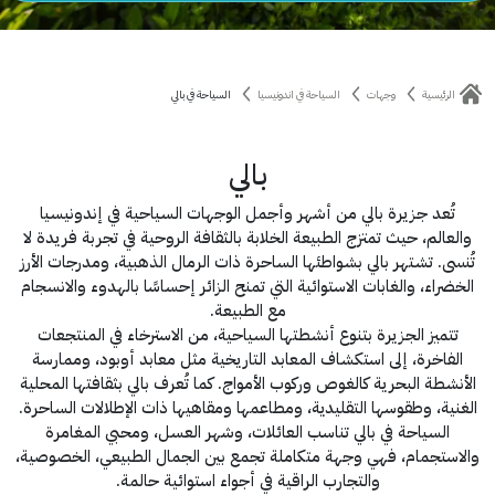
الرئيسية
وجهات
السياحة في اندونيسيا
السياحة في بالي
بالي
تُعد جزيرة بالي من أشهر وأجمل الوجهات السياحية في إندونيسيا
والعالم، حيث تمتزج الطبيعة الخلابة بالثقافة الروحية في تجربة فريدة لا
تُنسى. تشتهر بالي بشواطئها الساحرة ذات الرمال الذهبية، ومدرجات الأرز
الخضراء، والغابات الاستوائية التي تمنح الزائر إحساسًا بالهدوء والانسجام
مع الطبيعة.
تتميز الجزيرة بتنوع أنشطتها السياحية، من الاسترخاء في المنتجعات
الفاخرة، إلى استكشاف المعابد التاريخية مثل معابد أوبود، وممارسة
الأنشطة البحرية كالغوص وركوب الأمواج. كما تُعرف بالي بثقافتها المحلية
الغنية، وطقوسها التقليدية، ومطاعمها ومقاهيها ذات الإطلالات الساحرة.
السياحة في بالي تناسب العائلات، وشهر العسل، ومحبي المغامرة
والاستجمام، فهي وجهة متكاملة تجمع بين الجمال الطبيعي، الخصوصية،
والتجارب الراقية في أجواء استوائية حالمة.