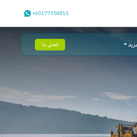
+60177558810
مزيد
اتصل بنا