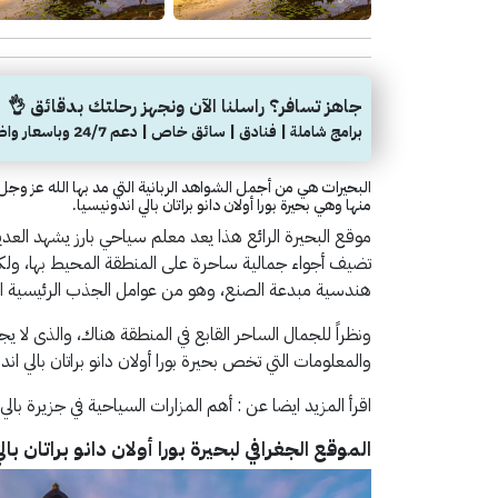
جاهز تسافر؟ راسلنا الآن ونجهز رحلتك بدقائق 👌
برامج شاملة | فنادق | سائق خاص | دعم 24/7 وباسعار واضحة
البحيرات هي من أجمل الشواهد الربانية التي مد بها الله عز و
منها وهي بحيرة بورا أولان دانو براتان بالي اندونيسيا.
موقع البحيرة الرائع هذا يعد معلم سياحي بارز يشهد العديد
تضيف أجواء جمالية ساحرة على المنطقة المحيط بها، ولك
هندسية مبدعة الصنع، وهو من عوامل الجذب الرئيسية التي 
ونظراً للجمال الساحر القابع في المنطقة هناك، والذى لا يجب
والمعلومات التي تخص بحيرة بورا أولان دانو براتان بالي ان
اقرأ المزيد ايضا عن : أهم المزارات السياحية في جزيرة بال
الموقع الجغرافي لبحيرة بورا أولان دانو براتان بال