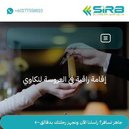
+60177558810
إقامة راقية في العروسة لنكاوي
جاهز تسافر؟ راسلنا الآن ونجهز رحلتك بدقائق