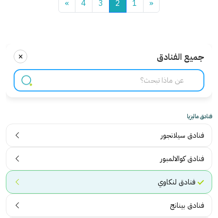
»
4
3
2
1
«
×
جميع الفنادق
فنادق ماليزيا
فنادق سيلانجور
فنادق كوالالمبور
فنادق لنكاوي
فنادق بينانج