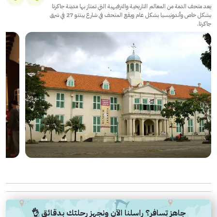
يعد متحف الدمة من المعالم التاريخية والترفيهية التي تمتاز بها مدينة جاكرتا
بشكل خاص وأندونيسيا بشكل عام ويقع المتحف في شارع بينتو 27 في شرق
جاكرتا.
جاهز تسافر؟ راسلنا الآن ونجهز رحلتك بدقائق 👌