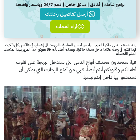
برامج شاملة | فنادق | سائق خاص | دعم 24/7 وباسعار واضحة
أرسل تفاصيل رحلتك
آراء العملاء
يعد متحف الدمى جاكرتا اندونيسيا، من أجمل المتاحف التي ستنال إعجاب أطفالكم بكل تأكيد،
فإذا كنتم في رحلة عائلية داخل مدينة جاكرتا، ومعكم أطفالكم فلا تفوتوا أبداً المرور بهذا المتحف
المثير للأهتمام.
فية ستجدون مختلف أنواع الدمي التي ستدخل البهجة على قلوب
أطفالكم وقلوبكم أنتم أيضاً، فهي من أمتع الرحلات التي يمكن أن
تستمتعوا بها داخل إندونيسيا.