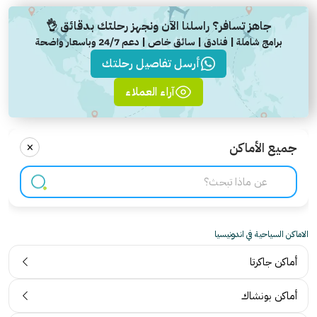
جاهز تسافر؟ راسلنا الآن ونجهز رحلتك بدقائق 👌
برامج شاملة | فنادق | سائق خاص | دعم 24/7 وباسعار واضحة
أرسل تفاصيل رحلتك
آراء العملاء
×
جميع الأماكن
الاماكن السياحية في اندونيسيا
أماكن جاكرتا
أماكن بونشاك