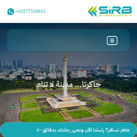
+60177558810
جاكرتا... مدينة لا تنام
جاهز تسافر؟ راسلنا الآن ونجهز رحلتك بدقائق