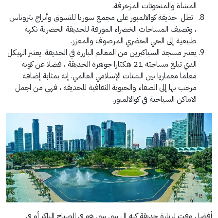
المشاة والمنحوتات المزخرفة.
تطل حديقة كوالالمبور على مجمع سوريا للتسوق وأبراج بتروناس
، وتضيف المساحات الخضراء المورقة للحديقة الحضرية نكهة
طبيعية إلى الحي الحضري المرصوف والمعزز.
يعتبر مسجد السياكيرين من المعالم البارزة في الحديقة. يعتبر الهيكل
الذي تبلغ مساحته 21 هكتارا جوهرة الحديقة ، فضلا عن كونه
معلما معماريا بين الشتات الإسلامي العالمي. إنه بمثابة إضافة
مرحب بها إلى الصفاء والحيوية الثقافية للحديقة ، فهي من اجمل
الاماكن السياحية في كوالالمبور.
أفضل وقت لزيارة حديقة كيه إل سي سي هو في الصباح الباكر أو في