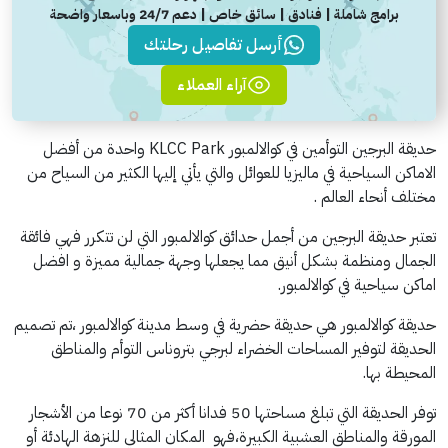
برامج شاملة | فنادق | سائق خاص | دعم 24/7 وباسعار واضحة
أرسل تفاصيل رحلتك
آراء العملاء
حديقة البرجين التوأمين في كوالالمبور KLCC Park واحدة من أفضل
الاماكن السياحية في ماليزيا للعوائل والتي يأتي إليها الكثير من السياح من
مختلف أنحاء العالم .
تعتبر حديقة البرجين من أجمل حدائق كوالالمبور التي لن تتكرر فهي فائقة
الجمال ومنظمة بشكل أنيق مما يجعلها وجهة جمالية مميزة و افضل
اماكن سياحية في كوالالمبور.
حديقة كوالالمبور هي حديقة حضرية في وسط مدينة كوالالمبور ،تم تصميم
الحديقة لتوفير المساحات الخضراء لبرجي بتروناس التوأم والمناطق
المحيطة بها.
توفر الحديقة التي تبلغ مساحتها 50 فدانا أكثر من 70 نوعا من الأشجار
المورقة والمناطق العشبية الكبيرة،فهو المكان المثالي للنزهة الهادئة أو