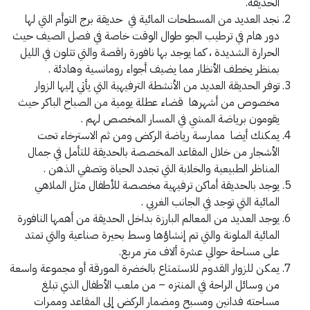
الحديقة.
نجد العديد من المسطحات المائية في حديقة برج التوأم التي لها
دور هام في ترطيب الجو طوال الوقت خاصة في فصل الصيف حيث
الحرارة الشديدة ، كما يوجد بها نافورة راقصة والتي تتلون في الليل
بمنظر يخطف الأنظار مما يضيف أجواء رومانسية وهادئة .
توفر الحديقة العديد من الأنشطة الترفيهية التي يأتي إليها الزوار
مخصوص من أشهرها قضاء عطلة يومية من الصباح الباكر حيث
يقومون برياضة المشي في المسار المخصص لهم .
يمكنك أيضا ممارسة رياضة الركض ومن ثم الاسترخاء تحت
الأشجار من خلال المقاعد المخصصة بالحديقة للتأمل في جمال
المناظر الطبيعية والخلابة التي تجدد الحياة وتصفي الذهن .
يوجد بالحديقة أماكن ترفيهية مخصصة للأطفال مثل الملاهي
المائية التي توجد في الجانب الغربي .
يوجد العديد من المعالم البارزة بداخل الحديقة من أهمها النافورة
المائية الملونة والتي تم إنشاؤها وسط بحيرة صناعية والتي تمتد
على مساحة حوالي عشرة ألاف متر مربع.
يمكن للزوار القدوم للاستمتاع بالخضرة المورقة أو مجموعة واسعة
من وسائل الراحة في المنتزه – من ملعب الأطفال الذي تبلغ
مساحته فدانين ومسبح ومضمار الركض إلى المقاعد وممرات