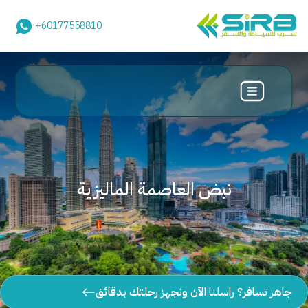
+60177558810
نبض العاصمة الماليزية
جاهز تسافر؟ راسلنا الآن ونجهز رحلتك بدقائق