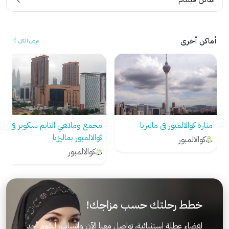
أماكن أخرى
عرض الكل
منارة كوالالمبور في ماليزيا
مجمع وملاهي التايم سكوير في
كوالالمبور بماليزيا
كوالالمبور
كوالالمبور
خطط رحلتك حسب مزاجك!
لقضاء عطلة استثنائية، تواصل معنا الآن واتساب، ليقوم أحد