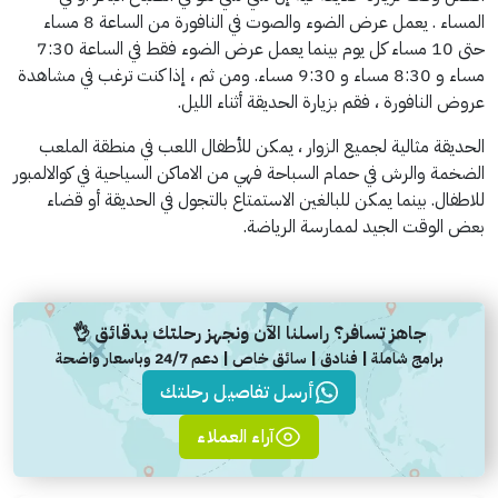
المساء . يعمل عرض الضوء والصوت في النافورة من الساعة 8 مساء
حتى 10 مساء كل يوم بينما يعمل عرض الضوء فقط في الساعة 7:30
مساء و 8:30 مساء و 9:30 مساء. ومن ثم ، إذا كنت ترغب في مشاهدة
عروض النافورة ، فقم بزيارة الحديقة أثناء الليل.
الحديقة مثالية لجميع الزوار ، يمكن للأطفال اللعب في منطقة الملعب
الضخمة والرش في حمام السباحة فهي من الاماكن السياحية في كوالالمبور
للاطفال. بينما يمكن للبالغين الاستمتاع بالتجول في الحديقة أو قضاء
بعض الوقت الجيد لممارسة الرياضة.
جاهز تسافر؟ راسلنا الآن ونجهز رحلتك بدقائق 👌
برامج شاملة | فنادق | سائق خاص | دعم 24/7 وباسعار واضحة
أرسل تفاصيل رحلتك
آراء العملاء