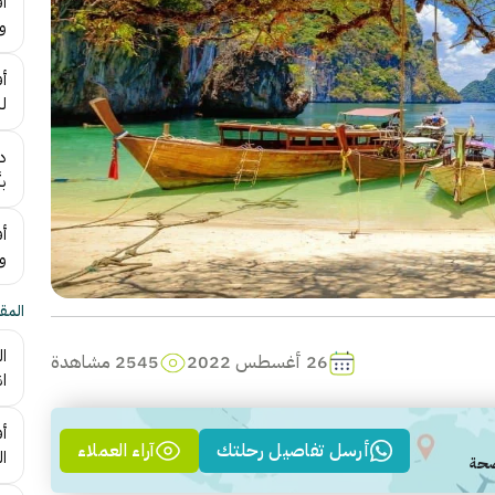
و
ل
د
بأ
أ
و
المقا
ا
26 أغسطس 2022
2545 مشاهدة
ان
أف
أرسل تفاصيل رحلتك
آراء العملاء
ال