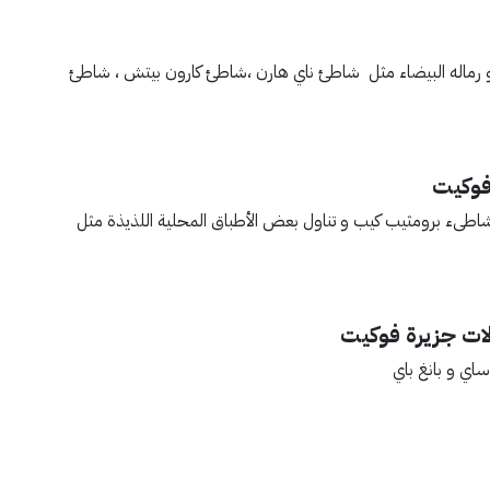
الفيروزية و رماله البيضاء مثل شاطئ ناي هارن ،شاطئ كارون بيتش ، شاطئ
فوكيت
شاطىء برومثيب كيب و تناول بعض الأطباق المحلية اللذيذة مثل
لات جزيرة فوكيت
ساي و بانغ باي