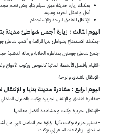
يمكنك زيارة حديقة ميني سيام بتايا وهي تضم مجمو
أيفل و تمثال الحرية وغيرها
الإنتقال للفندق للراحة والإستجمام
اليوم الثالث : زيارة أجمل شواطئ مدينة بتا
-يمكنك الاستمتاع بشواطئ بتايا الرائعة و أهمها شاطئ جوم
-يتميز شاطئ جومتين بمناظره الخلابة ورماله الذهبية حيث
-القيام بأفضل الأنشطة المائية كالغوص وركوب الأمواج وغي
-الإنتقال للفندق والراحة
اليوم الرابع : مغادرة مدينة بتايا و الإنتقال
-مغادرة الفندق و الإنتقال لجزيرة بوكيت بالطيران الداخلي
-الإنتقال لجزيرة بوكيت و مشاهدة أفضل معالمها
- تشتهر جزيرة بوكيت بأنها لؤلؤة بحر اندامان فهي من أشه
تستحق الزيارة عند السفر إلي بوكيت: