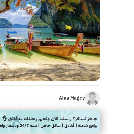
Alaa Magdy
جاهز تسافر؟ راسلنا الآن ونجهز رحلتك بدقائق 👌
برامج شاملة | فنادق | سائق خاص | دعم 24/7 وباسعار واضحة