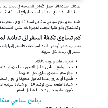
يمكنك استكشاف أجمل الأماكن السياحية في تايلاند بلد 
للعطلة الصيفية مع العائلة و أيضا خيار رائع لمشاركة الأنش
نقدم لك برنامج سياحي م
والاستمتاع بشواطئها البيضاء المبهرة ،ثم ننتقل لمشاهدة ال
كم تساوي تكلفة السفر الى تايلاند لمدة 12 ي
تعتبر تايلاند من أرخص البلاد السياحية ، فالسفر إليها بات
للسفر إلي تايلاند بكل سهولة :
تذكرة ذهاب وعودة لتايلاند
حجز برنامج سياحي شامل الفندق ، الطيران، الإنتقالا
جواز سفر سعودي ساري حتي 30 يوما
تأشيرة أو تصريح إعادة الدخول مختومًا في جواز السفر
يكون صادرة خلال 72 ساعة قبل السفر.
برنامج سياحي متكامل في