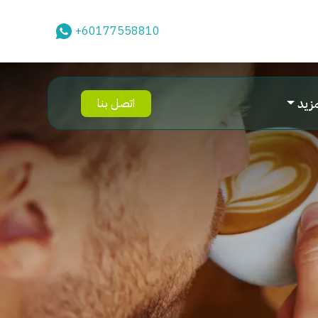
+60177558810
مزيد
اتصل بنا