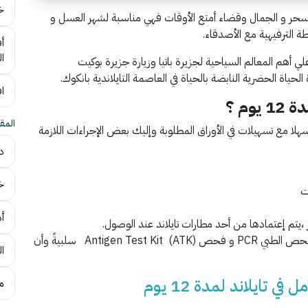
خ
السحر و الجمال وقضاء أمتع الأوقات فهي مناسبة لشهر العسل و
طة الترفيهية مع الأصدقاء.
ال
تكامل لمدة 12 يوم ، لتتعرف علي أهم المعالم السياحية لجزيرة باتيا وزيارة جزيرة بوكيت
حياة الحضرية النابضة بالحياة في العاصمة التايلاندية بانكوك.
افضل 
وم ؟
المق
 سهلا مع تسهيلات في الأوراق المطلوبة وإليك بعض الإجراءات اللازمة
در
خر
ت
أهم
 ،يتم إعتمادها من أحد مطارات تايلاند عند الوصول.
شهادة تطعيم بلقاح كوفيد 19 ، أو شهادة شهادة الفحص الطبي PCR و فحص Antigen Test Kit (ATK) سلبيةً وأن
ال
 تايلاند لمدة 12 يوم
ما