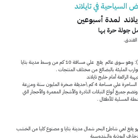
 السياحية في تايلاند
يلاند
لمدة أسبوعين
مل جولة حرة بها
الفندق.
السوق العائم في بتايا (Pattaya Floating Market): وهو سوق عائم يقع علي مسافة 10 كم من وسط مدينة بتايا
ية الرائعة أمام خليج تايلاند
حديقة نونج نوتش الاستوائية ورؤية المناظر الطبيعية الساحرة علي مساحة 4 كم \حديقة صخرة المليون سنة ومزرعة
 بتايا تايلاند وتضم جميع أنواع النباتات النادرة والأشجار المعمرة والأحجار التي
شطة المسلية للأطفال .
هو يقع لعي شاطئ البحر شمال مدينة بتايا و مصنوع كليا من الخشب
زخارف البوذية والهندوسية