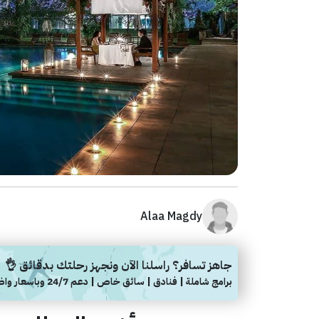
Alaa Magdy
جاهز تسافر؟ راسلنا الآن ونجهز رحلتك بدقائق 👌
برامج شاملة | فنادق | سائق خاص | دعم 24/7 وباسعار واضحة