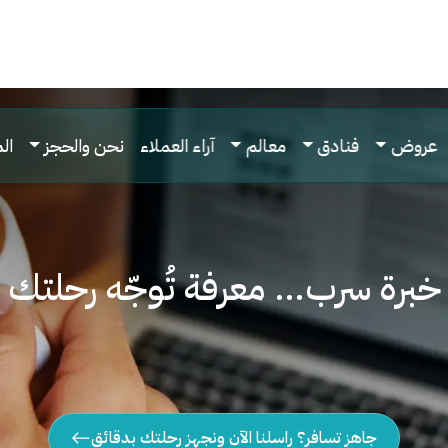
عروض
فنادق
معالم
آراء العملاء
نحن والحجز
ال
خبرة سرب… معرفة تُوجّه رحلتك
جاهز تسافر؟ راسلنا الآن ونجهز رحلتك بدقائق