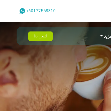
+60177558810
مزيد
اتصل بنا