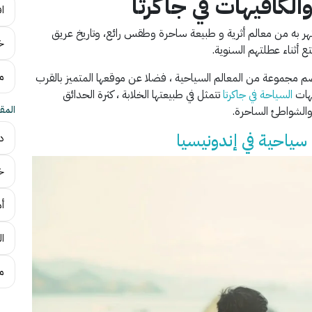
لكافيهات في جاكرتا
افضل 7 
تهر به من معالم أثرية و طبيعة ساحرة وطقس رائع، وتاريخ عريق
خر
 أثناء عطلتهم السنوية.
مع
ي تضم مجموعة من المعالم السياحية ، فضلا عن موقعها المتميز بالقرب
جهات
السياحة في جاكرتا
تتمثل في طبيعتها الخلابة ، كثرة الحدائق
المق
والشواطئ الساحرة.
احية في إندونيسيا
در
خر
أهم
ال
ما