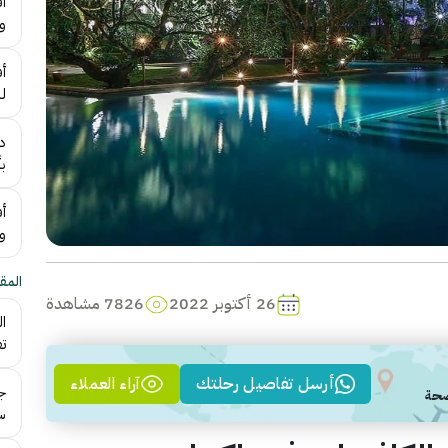
و
ل
د
بأ
أ
و
المقا
26 أكتوبر 2022
7826 مشاهدة
تف
أرسل تفاصيل رحلتك
آراء العملاء
سي