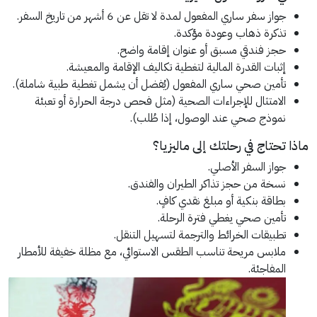
جواز سفر ساري المفعول لمدة لا تقل عن 6 أشهر من تاريخ السفر.
تذكرة ذهاب وعودة مؤكدة.
حجز فندقي مسبق أو عنوان إقامة واضح.
إثبات القدرة المالية لتغطية تكاليف الإقامة والمعيشة.
تأمين صحي ساري المفعول (يُفضل أن يشمل تغطية طبية شاملة).
الامتثال للإجراءات الصحية (مثل فحص درجة الحرارة أو تعبئة
نموذج صحي عند الوصول، إذا طُلب).
ماذا تحتاج في رحلتك إلى ماليزيا؟
جواز السفر الأصلي.
نسخة من حجز تذاكر الطيران والفندق.
بطاقة بنكية أو مبلغ نقدي كافٍ.
تأمين صحي يغطي فترة الرحلة.
تطبيقات الخرائط والترجمة لتسهيل التنقل.
ملابس مريحة تناسب الطقس الاستوائي، مع مظلة خفيفة للأمطار
المفاجئة.