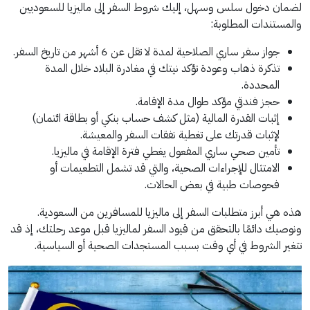
لضمان دخول سلس وسهل، إليك شروط السفر إلى ماليزيا للسعوديين
والمستندات المطلوبة:
جواز سفر ساري الصلاحية لمدة لا تقل عن 6 أشهر من تاريخ السفر.
تذكرة ذهاب وعودة تؤكد نيتك في مغادرة البلاد خلال المدة
المحددة.
حجز فندقي مؤكد طوال مدة الإقامة.
إثبات القدرة المالية (مثل كشف حساب بنكي أو بطاقة ائتمان)
لإثبات قدرتك على تغطية نفقات السفر والمعيشة.
تأمين صحي ساري المفعول يغطي فترة الإقامة في ماليزيا.
الامتثال للإجراءات الصحية، والتي قد تشمل التطعيمات أو
فحوصات طبية في بعض الحالات.
هذه هي أبرز متطلبات السفر إلى ماليزيا للمسافرين من السعودية.
ونوصيك دائمًا بالتحقق من قيود السفر لماليزيا قبل موعد رحلتك، إذ قد
تتغير الشروط في أي وقت بسبب المستجدات الصحية أو السياسية.