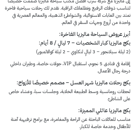
إلى ماليزيا مع شركة سرب افضل مكتب سياحة ماليزيا صُممت خصيصًا
لتناسب ذوقك الرفيع وتطلعاتك الراقية. نقدم لك رحلات سياحية فاخرة
تمتد بين الغابات الاستوائية، والشواطئ الذهبية، والمعالم العصرية في
واحدة من أروع وجهات السفر في العالم.
أبرز عروض السياحة ماليزيا الفاخرة:
بكج ماليزيا كبار الشخصيات – 7 ليالٍ / 8 أيام:
(2 ليلة سيلانجور – 3 ليالٍ لنكاوي – 2 ليلة كوالالمبور)
إقامة في فنادق 5 نجوم، استقبال VIP، جولات خاصة، وطيران داخلي
درجة رجال الأعمال.
بكج رحلات ماليزيا شهر العسل – مصمم خصيصًا للأزواج:
لحظات رومانسية وسط الطبيعة الخلابة، وجلسات سبا، وعشاء خاص
على الشاطئ.
بكج ماليزيا عائلي المميزة:
مناسب للعائلات الباحثة عن الراحة والمغامرة، مع برامج ترفيهية آمنة
للأطفال وخدمة خاصة للكبار.