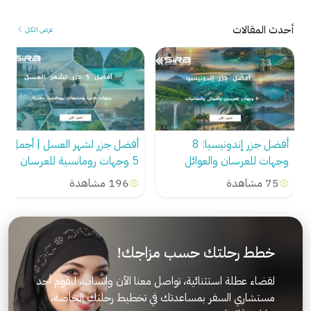
أحدث المقالات
عرض الكل
أفضل جزر لشهر العسل | أجمل
دليل حجز شقق فندقية في
5 وجهات رومانسية للعرسان
فيتنام للعوائل والعرسان
بأسعار تنافسية
196 مشاهدة
65 مشاهدة
خطط رحلتك حسب مزاجك!
لقضاء عطلة استثنائية، تواصل معنا الآن واتساب، ليقوم أحد
مستشاري السفر بمساعدتك في تخطيط رحلتك الخاصة،