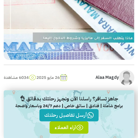
Alaa Magdy
26 مايو 2025
6034 مشاهدة
جاهز تسافر؟ راسلنا الآن ونجهز رحلتك بدقائق 👌
برامج شاملة | فنادق | سائق خاص | دعم 24/7 وباسعار واضحة
أرسل تفاصيل رحلتك
آراء العملاء