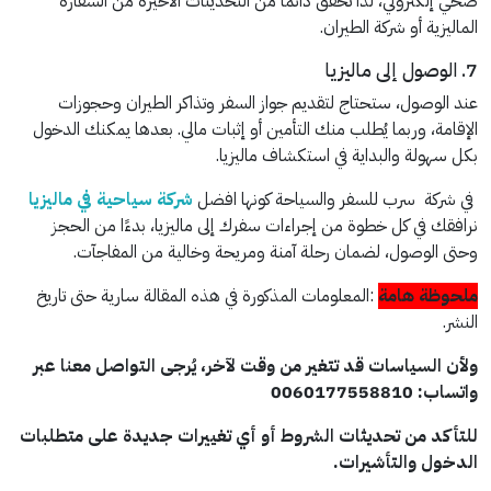
صحي إلكتروني، لذا تحقق دائمًا من التحديثات الأخيرة من السفارة
الماليزية أو شركة الطيران.
7. الوصول إلى ماليزيا
عند الوصول، ستحتاج لتقديم جواز السفر وتذاكر الطيران وحجوزات
الإقامة، وربما يُطلب منك التأمين أو إثبات مالي. بعدها يمكنك الدخول
بكل سهولة والبداية في استكشاف ماليزيا.
في شركة سرب للسفر والسياحة كونها افضل
شركة سياحية في ماليزيا
نرافقك في كل خطوة من إجراءات سفرك إلى ماليزيا، بدءًا من الحجز
وحتى الوصول، لضمان رحلة آمنة ومريحة وخالية من المفاجآت.
ملحوظة هامة
:المعلومات المذكورة في هذه المقالة سارية حتى تاريخ
النشر.
ولأن السياسات قد تتغير من وقت لآخر، يُرجى التواصل معنا عبر
واتساب: 0060177558810
للتأكد من تحديثات الشروط أو أي تغييرات جديدة على متطلبات
الدخول والتأشيرات.