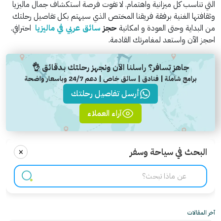
التي تناسب كل ميزانية واهتمام. لا تفوت فرصة استكشاف جمال ماليزيا
وثقافتها الغنية برفقة فريقنا المختص الذي سيهتم بكل تفاصيل رحلتك
من البداية وحتى العودة و امكانية
حجز
سائق عربي في ماليزيا
احترافي.
احجز الآن واستعد لمغامرتك القادمة.
جاهز تسافر؟ راسلنا الآن ونجهز رحلتك بدقائق 👌
برامج شاملة | فنادق | سائق خاص | دعم 24/7 وباسعار واضحة
أرسل تفاصيل رحلتك
آراء العملاء
×
البحث في سياحة وسفر
آخر المقالات