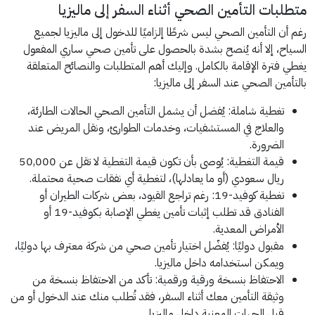
متطلبات التأمين الصحي أثناء السفر إلى ماليزيا
رغم أن التأمين الصحي ليس شرطًا إلزاميًا للدخول إلى ماليزيا لجميع
السياح، إلا أنه يُنصح بشدة بالحصول على تأمين صحي ساري المفعول
يغطي فترة الإقامة بالكامل. وإليك أهم المتطلبات والنصائح المتعلقة
بالتأمين الصحي عند السفر إلى ماليزيا:
تغطية شاملة: يُفضل أن يشمل التأمين الصحي الحالات الطارئة،
والعلاج في المستشفيات، وخدمات الطوارئ، ونقل المريض عند
الضرورة.
قيمة التغطية: يُوصى بأن تكون قيمة التغطية لا تقل عن 50,000
ريال سعودي (أو ما يعادلها)، لتغطية أي نفقات صحية محتملة.
تغطية كوفيد-19: رغم تراجع القيود، بعض شركات الطيران أو
الفنادق قد تطلب إثبات تأمين يغطي الإصابة بكوفيد-19 أو
الأمراض المعدية.
مقبول دوليًا: يُفضّل اختيار تأمين صحي من شركة معترف بها دوليًا،
ويمكن استخدامه داخل ماليزيا.
الاحتفاظ بنسخة ورقية ورقمية: تأكد من الاحتفاظ بنسخة من
وثيقة التأمين معك أثناء السفر، فقد تُطلب منك عند الدخول أو من
قبل الجهات المعنية داخل ماليزيا.