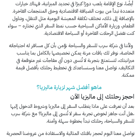
أيضًا، نوع الإقامة يلعب دورًا كبيرًا في تحديد الميزانية، فهناك خيارات
متعددة تبدأ من بيوت الضيافة الاقتصادية وحتى المنتجعات الفاخرة.
بالإضافة إلى ذلك، تختلف تكلفة المعيشة اليومية مثل التنقل، وتناول
الطعام، وزيارة الأماكن السياحية حسب نمط السفر الذي تختاره – سواء
كنت تفضل الرحلات الفاخرة أو السياحة الاقتصادية.
ولأننا في شركة سرب للسفر والسياحة نؤمن بأن كل مسافر له احتياجاته
الخاصة، نوفر لك باقات مرنة يمكن تخصيصها بالكامل بما يناسب
ميزانيتك، لتستمتع بتجربة لا تُنسى دون أي مفاجآت غير متوقعة في
التكاليف. تواصل معنا وسنساعدك في تخطيط رحلتك بأفضل قيمة
ممكنة.
ماهو أفضل شهر لزيارة ماليزيا؟
احجز رحلتك إلى ماليزيا الآن
بعد أن تعرفت على ماذا يتطلب السفر إلى ماليزيا وشروط الدخول إليها
،هل أنت جاهز لخوض تجربة سفر لا تُنسى إلى ماليزيا؟ مع شركة سرب
للسفر والسياحة، رحلتك تبدأ بخطوة سهلة وآمنة.
تواصل معنا اليوم لحجز باقتك المثالية والاستفادة من عروضنا الحصرية