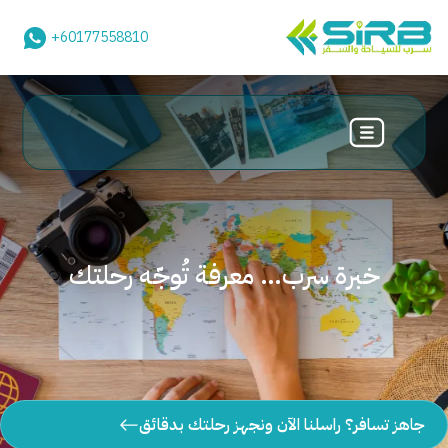
+60177558810
خبرة سرب… معرفة تُوجّه رحلتك
جاهز تسافر؟ راسلنا الآن ونجهز رحلتك بدقائق