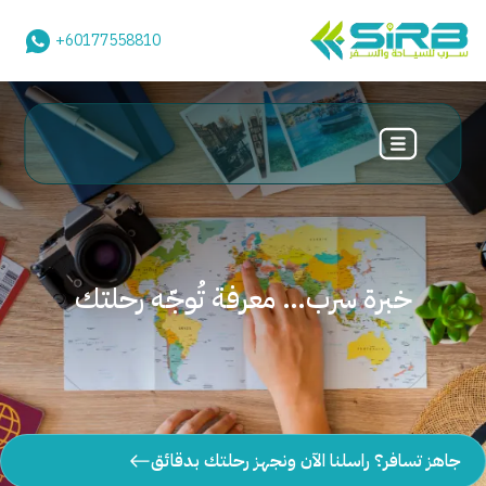
+60177558810
خبرة سرب… معرفة تُوجّه رحلتك
جاهز تسافر؟ راسلنا الآن ونجهز رحلتك بدقائق