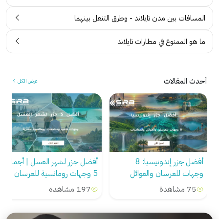
المسافات بين مدن تايلاند - وطرق التنقل بينهما
ما هو الممنوع في مطارات تايلاند
أحدث المقالات
عرض الكل
أفضل جزر إندونيسيا: 8
أفضل جزر لشهر العسل | أجمل
وجهات للعرسان والعوائل
5 وجهات رومانسية للعرسان
والمغامرات
75 مشاهدة
197 مشاهدة