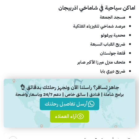
اماكن سياحية في شاماخي اذربيجان
مسجد الجمعة
مرصد شماخي للفيزياء الفلكية
محمية بيرغولو
ضريح القباب السبعة
قلعة جولستان
متحف منزل ميرزا ​​الأكبر صابر
ضريح ديري بابا
جاهز تسافر؟ راسلنا الآن ونجهز رحلتك بدقائق 👌
برامج شاملة | فنادق | سائق خاص | دعم 24/7 وباسعار واضحة
أرسل تفاصيل رحلتك
آراء العملاء