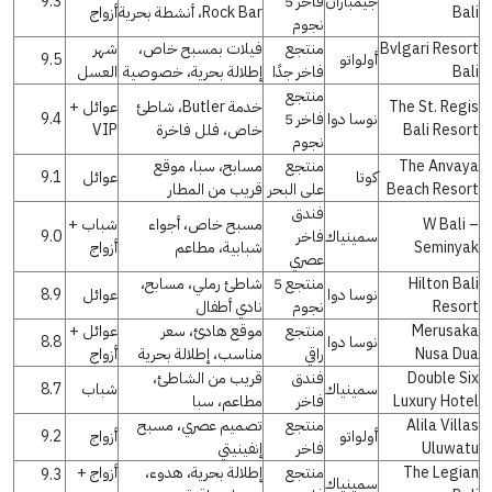
جيمباران
فاخر 5
9.3
Bali
Rock Bar، أنشطة بحرية
أزواج
نجوم
Bvlgari Resort
منتجع
فيلات بمسبح خاص،
شهر
أولواتو
9.5
Bali
فاخر جدًا
إطلالة بحرية، خصوصية
العسل
منتجع
The St. Regis
خدمة Butler، شاطئ
عوائل +
نوسا دوا
فاخر 5
9.4
Bali Resort
خاص، فلل فاخرة
VIP
نجوم
The Anvaya
منتجع
مسابح، سبا، موقع
كوتا
عوائل
9.1
Beach Resort
على البحر
قريب من المطار
فندق
W Bali –
مسبح خاص، أجواء
شباب +
سمينياك
فاخر
9.0
Seminyak
شبابية، مطاعم
أزواج
عصري
Hilton Bali
منتجع 5
شاطئ رملي، مسابح،
نوسا دوا
عوائل
8.9
Resort
نجوم
نادي أطفال
Merusaka
منتجع
موقع هادئ، سعر
عوائل +
نوسا دوا
8.8
Nusa Dua
راقي
مناسب، إطلالة بحرية
أزواج
Double Six
فندق
قريب من الشاطئ،
سمينياك
شباب
8.7
Luxury Hotel
فاخر
مطاعم، سبا
Alila Villas
منتجع
تصميم عصري، مسبح
أولواتو
أزواج
9.2
Uluwatu
فاخر
إنفينيتي
The Legian
منتجع
إطلالة بحرية، هدوء،
أزواج +
9.3
سمينياك