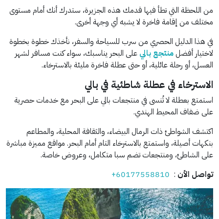
من اللحظة التي تطأ فيها قدمك هذه الجزيرة، ستدرك أنك أمام مستوى
مختلف من إقامة فاخرة لا يشبه أي وجهة أخرى.
في هذا الدليل الحصري من سرب للسياحة والسفر، نأخذك خطوة بخطوة
لاختيار أفضل
منتجع بالي
على البحر يناسبك، سواء كنت مسافر لشهر
العسل، أو رحلة عائلية، أو حتى عطلة فاخرة مليئة بالاسترخاء.
الاسترخاء في عطلة شاطئية في بالي
استمتع بعطلة لا تُنسى في منتجعات بالي على البحر مع خدمات حصرية
على ضفاف المحيط الهندي.
اكتشف الشواطئ ذات الرمال البيضاء، والثقافة المحلية، والمطاعم
بنكهات أصيلة، واستمتع بالاسترخاء التام أمام البحر. مواقع مميزة مباشرة
على الشاطئ، ومنتجعات تضم سبا متكامل، وعروض خاصة.
تواصل الأن
:
+60177558810