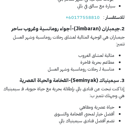
سيارة مع سائق في بالي
للاستفسار
:
+60177558810
2.جيمباران (Jimbaran)-
أجواء رومانسية وغروب ساحر
جيمباران هي الوجهة المثالية لعشاق رحلات رومانسية وشهر العسل
تتميز:
مثالية لعشاق الغروب
مطاعم بحرية فاخرة
مناسبة لـ رحلات رومانسية وشهر العسل
3. سيمينياك (Seminyak)-
الفخامة والحياة العصرية
إذا كنت تبحث عن فنادق بالي بإطلالة بحرية مع حياة حيوية، فـ سيمينياك
هي وجهتك تتميز ب:
حياة عصرية ومقاهي
أفضل خيار لمحبي الفخامة والتسوق
تضم أفضل فنادق سيمينياك بالي