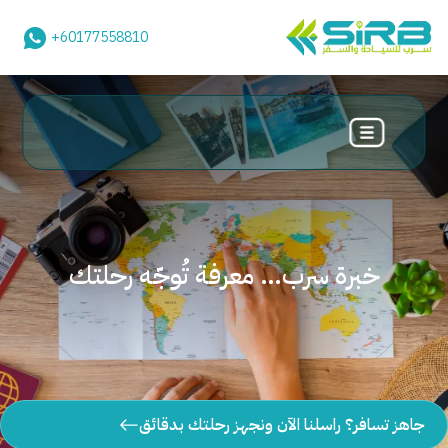
+60177558810
خبرة سرب… معرفة تُوجّه رحلتك
جاهز تسافر؟ راسلنا الآن ونجهز رحلتك بدقائق