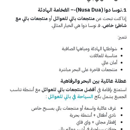
1.نوسا دوا (Nusa Dua)-
– الفخامة الهادئة
إذا كنت تبحث عن
منتجعات بالي للعوائل
أو
منتجعات بالي مع
شاطئ خاص
، فـ نوسا دوا هي الخيار المثالي.
تتميز:
شواطئها الهادئة ومياهها الصافية
مناسبة للعائلات
أمان عالي
منتجعات فاخرة على البحر مباشرة
عطلة عائلية بين البحر والرفاهية
استمتع بإقامة في
أفضل منتجعات بالي للعوائل
مع أنشطة تناسب
الجميع يشمل بكج
السياحة في بالي للعوائل
:
غرف عائلية واسعة أو منتجعات بالي بمسبح خاص
نادي أطفال + أنشطة بحرية
إفطار مجاني + واي فاي
جولات سياحية في أشهر معالم بالي