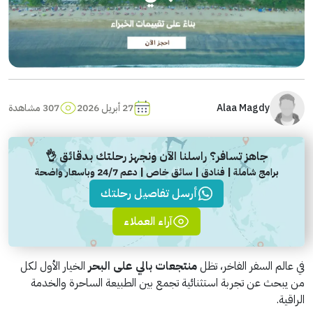
Alaa Magdy
27 أبريل 2026
307 مشاهدة
جاهز تسافر؟ راسلنا الآن ونجهز رحلتك بدقائق 👌
برامج شاملة | فنادق | سائق خاص | دعم 24/7 وباسعار واضحة
أرسل تفاصيل رحلتك
آراء العملاء
في عالم السفر الفاخر، تظل
منتجعات بالي على البحر
الخيار الأول لكل
من يبحث عن تجربة استثنائية تجمع بين الطبيعة الساحرة والخدمة
الراقية.