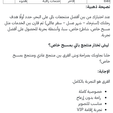
Bali
فاخر
خدمات راقية
هدوء
نصيحة ذهبية:
عند اختيارك من بين أفضل منتجعات بالي على البحر، حدد أولًا هدف
رحلتك (استرخاء – شهر عسل – سفر عائلي) ثم قارن بين الخدمات مثل
مسبح خاص، شاطئ خاص، سبا، وأنشطة بحرية للحصول على أفضل
تجربة.
ليش تختار منتجع بالي بمسبح خاص؟
خلنا نجاوبك بصراحة:وش الفرق بين منتجع عادي ومنتجع بمسبح
خاص؟
الإجابة:
الفرق هو التجربة بالكامل.
خصوصية كاملة
راحة بدون إزعاج
مناسب للتصوير
تجربة إقامة VIP