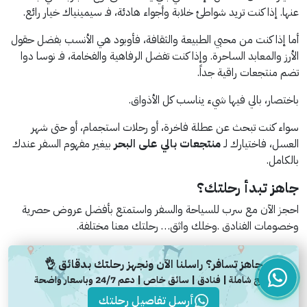
عنها. إذا كنت تريد شواطئ خلابة وأجواء هادئة، فـ سيمينياك خيار رائع.
أما إذا كنت من محبي الطبيعة والثقافة، فأوبود هي الأنسب بفضل حقول
الأرز والمعابد الساحرة. وإذا كنت تفضل الرفاهية والفخامة، فـ نوسا دوا
تضم منتجعات راقية جداً.
باختصار، بالي فيها شيء يناسب كل الأذواق.
سواء كنت تبحث عن عطلة فاخرة، أو رحلات استجمام، أو حتى شهر
العسل، فاختيارك لـ
منتجعات بالي على البحر
بيغير مفهوم السفر عندك
بالكامل.
جاهز تبدأ رحلتك؟
احجز الآن مع سرب للسياحة والسفر واستمتع بأفضل عروض حصرية
وخصومات الفنادق .وخلك واثق… رحلتك معنا مختلفة.
جاهز تسافر؟ راسلنا الآن ونجهز رحلتك بدقائق 👌
برامج شاملة | فنادق | سائق خاص | دعم 24/7 وباسعار واضحة
أرسل تفاصيل رحلتك