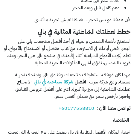
باقات سفر بالي شاملة
دعم كامل قبل وبعد الحجز
لأن هدفنا مو بس تحجز… هدفنا تعيش تجربة ما تُنسى.
خطط لعطلتك الشاطئية المثالية في بالي
استمتع بأشعة الشمس والمياه في أحد أفضل منتجعات بالي على
البحر.
اقضِ أيامك في الاسترخاء مع كتاب مفضل، أو الاستمتاع بالأمواج، أو
تعلم ركوب الأمواج الشراعية أثناء إقامتك في منتجع بالي على البحر. وعند
غروب الشمس، تذوّق أشهى المأكولات البحرية المحلية.
مهما كان ذوقك، ستفاجئك منتجعات وفنادق بالي وتمنحك تجربة
ممتعة. ومع شركة سرب -
افضل
شركة سياحيه في بالي
-لا تحتاج
عطلتك الشاطئية إلى ميزانية كبيرة. اعثر على أفضل عروض الفنادق
واحجز بأرخص سعر مع ضمان أفضل سعر.
تواصل معنا الأن
:
+60177558810
الخلاصة
اختيار المكان الأفضل للإقامة في بالي يعتمد على نوع التجربة التي تبحث