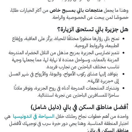
وهذا ما يجعل
منتجعات بالي بمسبح خاص
من أكثر الخيارات طلبًا،
خصوصًا لمن يبحث عن الخصوصية والراحة.
هل جزيرة بالي تستحق الزيارة؟
تمنح بالي زوّارها منظورًا مختلفًا للحياة، يركّز على العافية، وإيقاع
الطبيعة، والروابط الروحية.
تتميز تضاريس الجزيرة بمزيج مذهل من التلال الخضراء المتدرجة
المزينة بالمعابد، وسواحل ممتدة لا نهاية لها، مما يجعلها وجهة
تناسب مختلف الباحثين عن تجارب فريدة.
يتوافد إليها عشاق ركوب الأمواج، واليوغا، والأزواج في شهر العسل
إلى «جزيرة الآلهة».
وتشترك المنتجعات المدرجة أدناه في روح الجزيرة، وتوفر ملاذًا
ساحرًا للمسافرين الباحثين عن تجربة استثنائية.
أفضل مناطق السكن في بالي (دليل شامل)
واحدة من أهم خطوات نجاح رحلتك خلال
السياحة في اندونيسيا
هي
اختيار المنطقة المناسبة. وهنا يجي دور خبرة سرب في توجيهك لأفضل
مناطق السكن في بالي
: