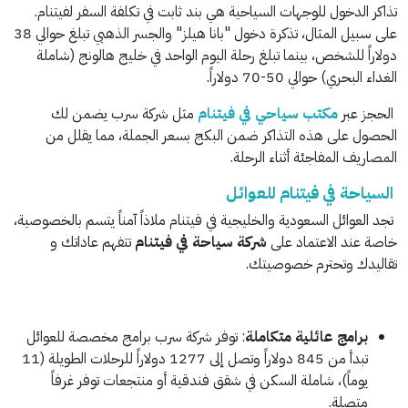
تذاكر الدخول للوجهات السياحية هي بند ثابت في تكلفة السفر لفيتنام.
على سبيل المثال، تذكرة دخول "بانا هيلز" والجسر الذهبي تبلغ حوالي 38
دولاراً للشخص، بينما تبلغ رحلة اليوم الواحد في خليج هالونج (شاملة
الغداء البحري) حوالي 50-70 دولاراً.
الحجز عبر
مكتب سياحي في فيتنام
مثل شركة سرب يضمن لك
الحصول على هذه التذاكر ضمن البكج بسعر الجملة، مما يقلل من
المصاريف المفاجئة أثناء الرحلة.
السياحة في فيتنام للعوائل
تجد العوائل السعودية والخليجية في فيتنام ملاذاً آمناً يتسم بالخصوصية،
خاصة عند الاعتماد على
شركة سياحة في فيتنام
تتفهم عاداتك و
تقاليدك وتحترم خصوصيتك.
برامج عائلية متكاملة
: توفر شركة سرب برامج مخصصة للعوائل
تبدأ من 845 دولاراً وتصل إلى 1277 دولاراً للرحلات الطويلة (11
يوماً)، شاملة السكن في شقق فندقية أو منتجعات توفر غرفاً
متصلة.