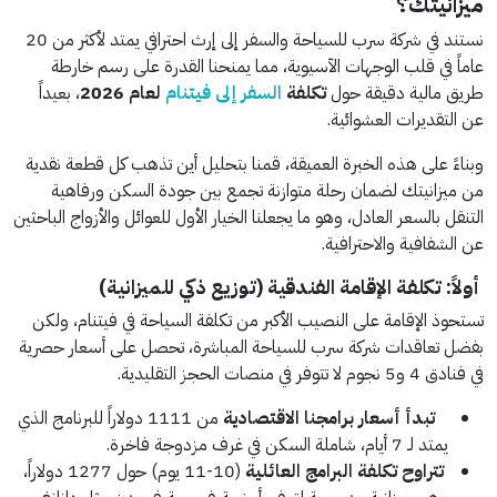
ميزانيتك؟
نستند في شركة سرب للسياحة والسفر إلى إرث احترافي يمتد لأكثر من 20
عاماً في قلب الوجهات الآسيوية، مما يمنحنا القدرة على رسم خارطة
طريق مالية دقيقة حول
تكلفة
السفر إلى فيتنام
لعام 2026
، بعيداً
عن التقديرات العشوائية.
وبناءً على هذه الخبرة العميقة، قمنا بتحليل أين تذهب كل قطعة نقدية
من ميزانيتك لضمان رحلة متوازنة تجمع بين جودة السكن ورفاهية
التنقل بالسعر العادل، وهو ما يجعلنا الخيار الأول للعوائل والأزواج الباحثين
عن الشفافية والاحترافية.
أولاً: تكلفة الإقامة الفندقية (توزيع ذكي للميزانية)
تستحوذ الإقامة على النصيب الأكبر من تكلفة السياحة في فيتنام، ولكن
بفضل تعاقدات شركة سرب للسياحة المباشرة، تحصل على أسعار حصرية
في فنادق 4 و5 نجوم لا تتوفر في منصات الحجز التقليدية.
تبدأ أسعار برامجنا الاقتصادية
من 1111 دولاراً للبرنامج الذي
يمتد لـ 7 أيام، شاملة السكن في غرف مزدوجة فاخرة.
تتراوح تكلفة البرامج العائلية
(10-11 يوم) حول 1277 دولاراً،