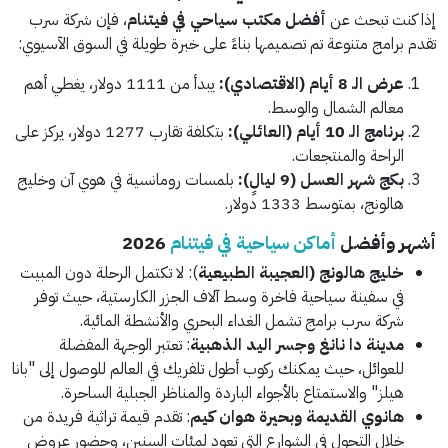
إذا كنت تبحث عن
أفضل مكتب سياحي في فيتنام
، فإن شركة سرب
تقدم برامج متنوعة تم تصميمها بناءً على خبرة طويلة في السوق الآسيوي:
عرض الـ 8 أيام (الاقتصادي):
يبدأ من 1111 دولار، يغطي أهم
معالم الشمال والوسط.
برنامج الـ 10 أيام (العائلي):
بتكلفة تقارب 1277 دولار، يركز على
الراحة والمنتجعات.
بكج شهر العسل (9 ليالٍ):
بلمسات رومانسية في هوي آن وخليج
هالونج، بمتوسط 1333 دولار.
أشهر وأفضل
أماكن سياحية في فيتنام
2026
خليج هالونج (العجيبة الطبيعية
): لا تكتمل الرحلة دون المبيت
في سفينة سياحية فاخرة وسط آلاف الجزر الكارستية، حيث توفر
شركة سرب برامج تشمل الغداء البحري والأنشطة المائية.
مدينة دا نانغ وجسر اليد الذهبية
: تعتبر الوجهة المفضلة
للعوائل، حيث يمكنك ركوب أطول تلفريك في العالم للوصول إلى "بانا
هيلز" والاستمتاع بالأجواء الباردة والمناظر الجبلية الساحرة.
هانوي القديمة وبحيرة هوان كيم
: تقدم قيمة تراثية فريدة من
خلال التجول في الشوارع التي تعود لمئات السنين، وحضور عروض