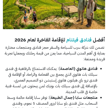
أفضل
فنادق فيتنام
للإقامة الفاخرة لعام 2026
تضمن لك شركة سرب للسياحة والسفر حجز فنادق ومنتجعات مختارة
بعناية في أهم المدن السياحية، مما يعزز من قيمة رحلتك ويجعلها تجربة
فريدة وممتعة:
فنادق هانوي (العاصمة
): يمكنك الاستمتاع بالرفاهية في فندق
سيلك باث هانوي الذي يجمع بين الفخامة والراحة، أو الإقامة في
فندق ترو باي هيلتون هانوي إستيشن ذو التصميم العصري،
بالإضافة إلى فندق سيلك باث بوتيك لمن يبحثون عن لمسة فنية
خاصة في قلب المدينة.
منتجعات سابا (جمال الطبيعة
): توفر سابا إقامة حالمة وسط
السحاب، مثل فندق باو سابا ليزور المصنف 5 نجوم، وفندق