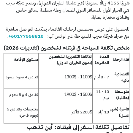
تقريبًا 4166 ريالًا سعوديًا (غير شاملة الطيران الدولي)، وتعتبر شركة سرب
هي الخيار الأول للمسافر العربي لضمان رحلة منظمة بسائق خاص
وفنادق مختارة بعناية.
للحصول على عرض مخصص لرحلتك القادمة، يمكنك التواصل مباشرة
مع خبراء
شركة سرب للسياحة
عبر الواتس آب:
+60177558810
.
ملخص تكلفة السياحة في فيتنام لشخصين (تقديرات 2026)
المدة
التكلفة التقديرية لشخصين
فئة الرحلة
مستوى الإقامة
المقترحة
(بدون الطيران الدولي)
اقتصادية
7 - 8 أيام
1100$ - 1300$
فنادق 4 نجوم مميزة
ذكية
متوسطة
10 - 11
1500$ - 1900$
فنادق 4 و 5 نجوم
(عائلية)
يوم
فاخرة (شهر
منتجعات وفنادق 5
10 أيام
2200$ فأكثر
عسل)
نجوم فاخرة
تفاصيل تكلفة السفر إلى فيتنام: أين تذهب