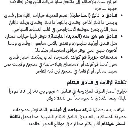
أميزنج سابا، بالإضافة إلى منتجع سابا هايلاند الذي يوفر إطلالات
جبلية ساحرة.
فنادق دا نانغ (الساحلية
): تضم المدينة خيارات راقية مثل فندق
برينس دا نانغ الفاخر، وفندق بالكونا دا نانغ، وفندق وينك دانانغ
سنتر الذي يتميز بموقعه الاستراتيجي في قلب النشاط السياحي.
فنادق هو شي منه (المدينة النابضة
): تتوفر فيها خيارات ممتازة
مثل فندق أوركيد سايغون، وفندق بالاس سايغون، وفندق وسبا
ألاجون سيتي الذي يوفر مرافق استجمام متكاملة.
منتجعات جزيرة فو كوك
: للاسترخاء التام، يمكنك اختيار فندق
سول كاسا فو كوك، أو الاستمتاع بفيلا خاصة في منتجع وفيلات صن
سيت ساناتو، أو الإقامة في منتجع ثين ثانه الفاخر.
تكلفة الإقامة في فنادق فيتنام
تتراوح أسعار الغرف المزدوجة في فنادق 4 نجوم بين 50 إلى 80 دولاراً
لليلة، بينما الفنادق 5 نجوم تبدأ من 100 دولار.
شركة سرب، بصفتها
شركة سياحة في فيتنام
رائدة، توفر خصومات
حصرية للمسافرين العرب في فنادق فيتنام الشهيرة، مما يجعل
تكلفة
السفر لفيتنام
أقل بكثير مما تراه في مواقع الحجز العالمية.