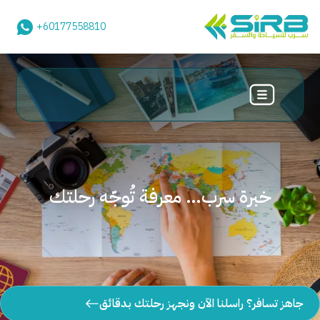
+60177558810
خبرة سرب… معرفة تُوجّه رحلتك
جاهز تسافر؟ راسلنا الآن ونجهز رحلتك بدقائق