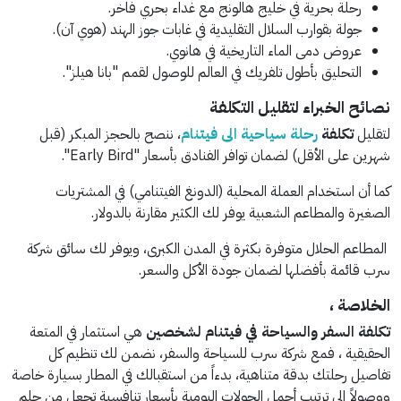
رحلة بحرية في خليج هالونج مع غداء بحري فاخر.
جولة بقوارب السلال التقليدية في غابات جوز الهند (هوي آن).
عروض دمى الماء التاريخية في هانوي.
التحليق بأطول تلفريك في العالم للوصول لقمم "بانا هيلز".
نصائح الخبراء لتقليل التكلفة
لتقليل
تكلفة
رحلة سياحية الى فيتنام
، ننصح بالحجز المبكر (قبل
شهرين على الأقل) لضمان توافر الفنادق بأسعار "Early Bird".
كما أن استخدام العملة المحلية (الدونغ الفيتنامي) في المشتريات
الصغيرة والمطاعم الشعبية يوفر لك الكثير مقارنة بالدولار.
المطاعم الحلال متوفرة بكثرة في المدن الكبرى، ويوفر لك سائق شركة
سرب قائمة بأفضلها لضمان جودة الأكل والسعر.
الخلاصة ،
تكلفة السفر والسياحة في فيتنام لشخصين
هي استثمار في المتعة
الحقيقية ، فمع شركة سرب للسياحة والسفر، نضمن لك تنظيم كل
تفاصيل رحلتك بدقة متناهية، بدءاً من استقبالك في المطار بسيارة خاصة
ووصولاً إلى ترتيب أجمل الجولات اليومية بأسعار تنافسية تجعل من حلم