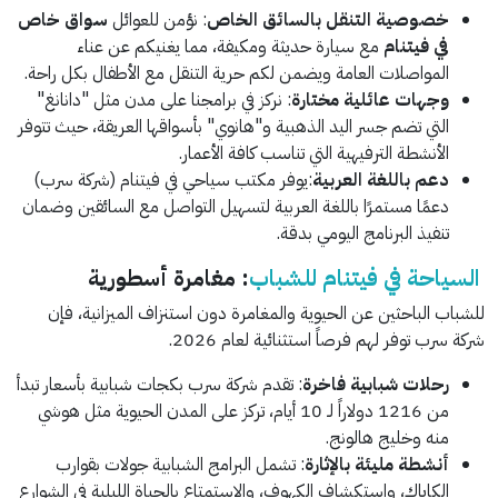
خصوصية التنقل بالسائق الخاص
: نؤمن للعوائل
سواق خاص
في فيتنام
مع سيارة حديثة ومكيفة، مما يغنيكم عن عناء
المواصلات العامة ويضمن لكم حرية التنقل مع الأطفال بكل راحة.
وجهات عائلية مختارة
: نركز في برامجنا على مدن مثل "دانانغ"
التي تضم جسر اليد الذهبية و"هانوي" بأسواقها العريقة، حيث تتوفر
الأنشطة الترفيهية التي تناسب كافة الأعمار.
دعم باللغة العربية
:يوفر مكتب سياحي في فيتنام (شركة سرب)
دعمًا مستمرًا باللغة العربية لتسهيل التواصل مع السائقين وضمان
تنفيذ البرنامج اليومي بدقة.
السياحة في فيتنام للشباب
: مغامرة أسطورية
للشباب الباحثين عن الحيوية والمغامرة دون استنزاف الميزانية، فإن
شركة سرب توفر لهم فرصاً استثنائية لعام 2026.
رحلات شبابية فاخرة
: تقدم شركة سرب بكجات شبابية بأسعار تبدأ
من 1216 دولاراً لـ 10 أيام، تركز على المدن الحيوية مثل هوشي
منه وخليج هالونج.
أنشطة مليئة بالإثارة
: تشمل البرامج الشبابية جولات بقوارب
الكاياك، واستكشاف الكهوف، والاستمتاع بالحياة الليلية في الشوارع