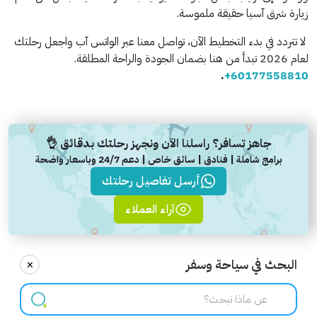
زيارة شرق آسيا حقيقة ملموسة.
لا تتردد في بدء التخطيط الآن، تواصل معنا عبر الواتس آب واجعل رحلتك
لعام 2026 تبدأ من هنا بضمان الجودة والراحة المطلقة.
.
+60177558810
جاهز تسافر؟ راسلنا الآن ونجهز رحلتك بدقائق 👌
برامج شاملة | فنادق | سائق خاص | دعم 24/7 وباسعار واضحة
أرسل تفاصيل رحلتك
آراء العملاء
×
البحث في سياحة وسفر