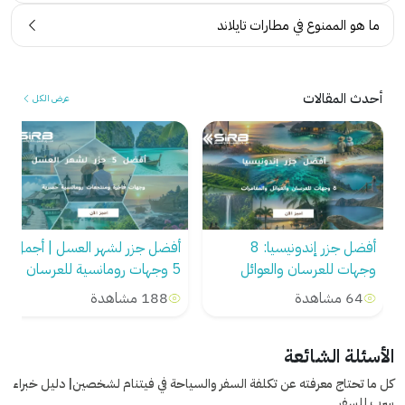
ما هو الممنوع في مطارات تايلاند
أحدث المقالات
عرض الكل
أفضل جزر لشهر العسل | أجمل
دليل حجز شقق فندقية في
5 وجهات رومانسية للعرسان
فيتنام للعوائل والعرسان
بأسعار تنافسية
188 مشاهدة
65 مشاهدة
الأسئلة الشائعة
كل ما تحتاج معرفته عن تكلفة السفر والسياحة في فيتنام لشخصين| دليل خبراء
سرب للسفر