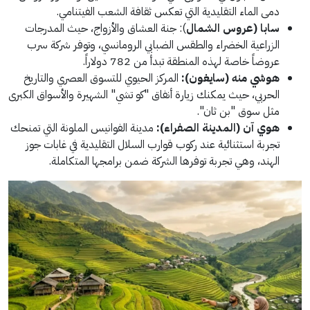
دمى الماء التقليدية التي تعكس ثقافة الشعب الفيتنامي.
سابا (عروس الشمال
): جنة العشاق والأزواج، حيث المدرجات
الزراعية الخضراء والطقس الضبابي الرومانسي، وتوفر شركة سرب
عروضاً خاصة لهذه المنطقة تبدأ من 782 دولاراً.
هوشي منه (سايغون):
المركز الحيوي للتسوق العصري والتاريخ
الحربي، حيث يمكنك زيارة أنفاق "كو تشي" الشهيرة والأسواق الكبرى
مثل سوق "بن ثان".
هوي آن (المدينة الصفراء):
مدينة الفوانيس الملونة التي تمنحك
تجربة استثنائية عند ركوب قوارب السلال التقليدية في غابات جوز
الهند، وهي تجربة توفرها الشركة ضمن برامجها المتكاملة.