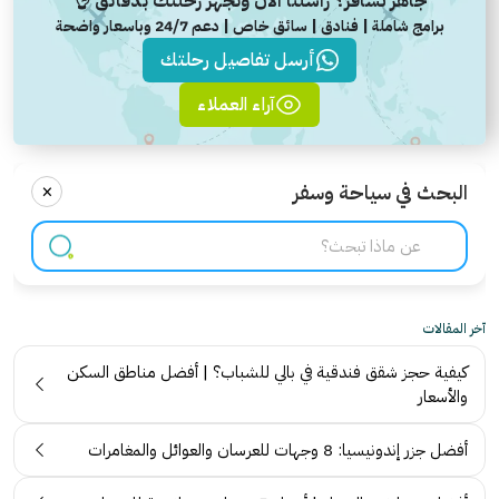
جاهز تسافر؟ راسلنا الآن ونجهز رحلتك بدقائق 👌
برامج شاملة | فنادق | سائق خاص | دعم 24/7 وباسعار واضحة
أرسل تفاصيل رحلتك
آراء العملاء
×
البحث في سياحة وسفر
آخر المقالات
كيفية حجز شقق فندقية في بالي للشباب؟ | أفضل مناطق السكن
والأسعار
أفضل جزر إندونيسيا: 8 وجهات للعرسان والعوائل والمغامرات