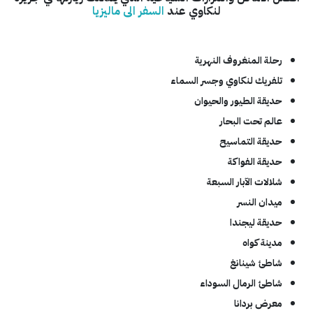
لنكاوي عند
السفر الى ماليزيا
رحلة المنغروف النهرية
تلفريك لنكاوي وجسر السماء
حديقة الطيور والحيوان
عالم تحت البحار
حديقة التماسيح
حديقة الفواكة
شلالات الآبار السبعة
ميدان النسر
حديقة ليجندا
مدينة كواه
شاطئ شينانغ
شاطئ الرمال السوداء
معرض بردانا