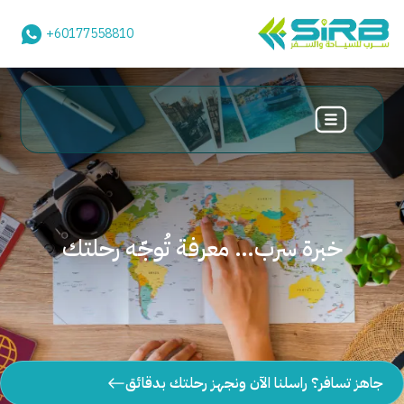
+60177558810
خبرة سرب… معرفة تُوجّه رحلتك
جاهز تسافر؟ راسلنا الآن ونجهز رحلتك بدقائق