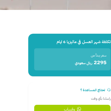
تكلفة شهر العسل في ماليزيا 6 ايام
سعر يبدأ من
2295
ريال سعودي
تحتاج المساعدة ؟
راسلنا بأي وقت
واتساب