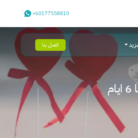
+60177558810
مزيد
اتصل بنا
م