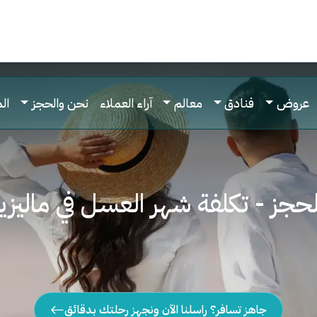
عروض
فنادق
معالم
آراء العملاء
نحن والحجز
ال
حجز - تكلفة شهر العسل في ماليزيا 6 ايا
جاهز تسافر؟ راسلنا الآن ونجهز رحلتك بدقائق