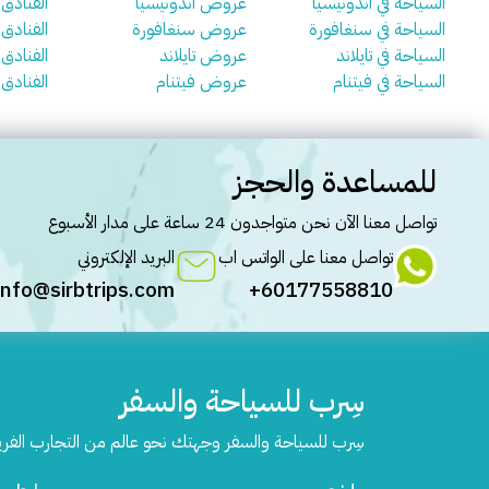
السياحة في اندونيسيا
عروض اندونيسيا
الفنادق 
السياحة في سنغافورة
عروض سنغافورة
الفنادق
السياحة في تايلاند
عروض تايلاند
الفنادق ف
السياحة في فيتنام
عروض فيتنام
الفنادق 
للمساعدة والحجز
تواصل معنا الآن نحن متواجدون 24 ساعة على مدار الأسبوع
تواصل معنا على الواتس اب
البريد الإلكتروني
info@sirbtrips.com
60177558810+
سِرب للسياحة والسفر
سِرب للسياحة والسفر وجهتك نحو عالم من التجارب الفر