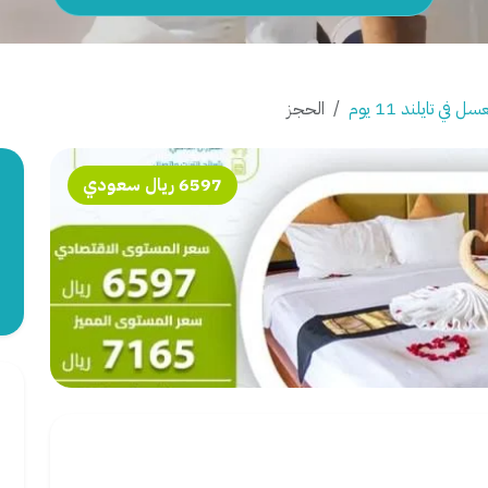
 في تايلند 11 يوم
الحجز
6597 ريال سعودي