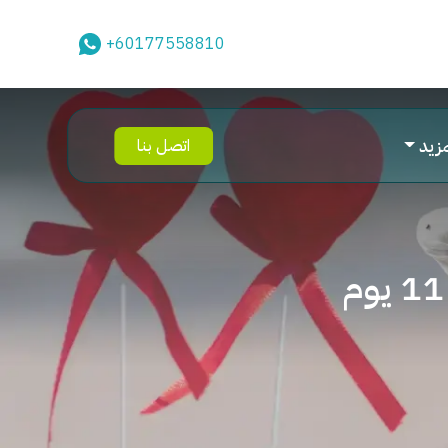
+60177558810
مزيد
اتصل بنا