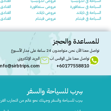
السياحة في اندونيسيا
عروض اندونيسيا
الفنادق 
السياحة في سنغافورة
عروض سنغافورة
الفنادق
السياحة في تايلاند
عروض تايلاند
الفنادق ف
السياحة في فيتنام
عروض فيتنام
الفنادق 
للمساعدة والحجز
تواصل معنا الآن نحن متواجدون 24 ساعة على مدار الأسبوع
تواصل معنا على الواتس اب
البريد الإلكتروني
info@sirbtrips.com
60177558810+
سِرب للسياحة والسفر
سِرب للسياحة والسفر وجهتك نحو عالم من التجارب الفر