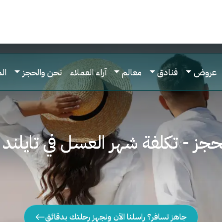
عروض
فنادق
معالم
آراء العملاء
نحن والحجز
ال
حجز - تكلفة شهر العسل في تايلند 11 يوم
جاهز تسافر؟ راسلنا الآن ونجهز رحلتك بدقائق