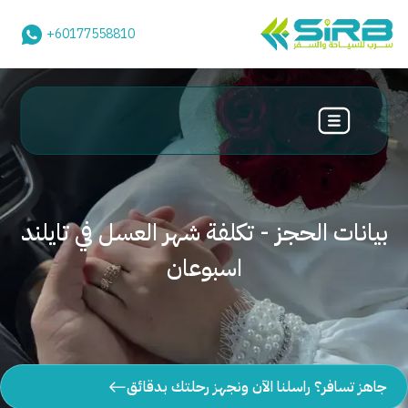
+60177558810
بيانات الحجز - تكلفة شهر العسل في تايلند
اسبوعان
جاهز تسافر؟ راسلنا الآن ونجهز رحلتك بدقائق