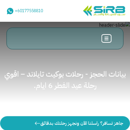
+60177558810
بيانات الحجز - رحلات بوكيت تايلاند – اقوي
رحلة عيد الفطر 6 ايام.
جاهز تسافر؟ راسلنا الآن ونجهز رحلتك بدقائق