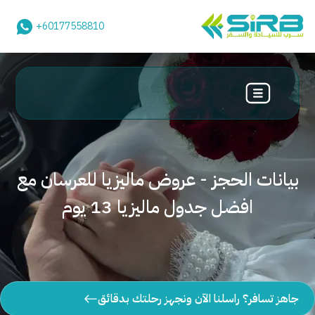
+60177558810
بيانات الحجز - عروض ماليزيا للعرسان مع
افضل جدول ماليزيا 13 يوم
جاهز تسافر؟ راسلنا الآن ونجهز رحلتك بدقائق