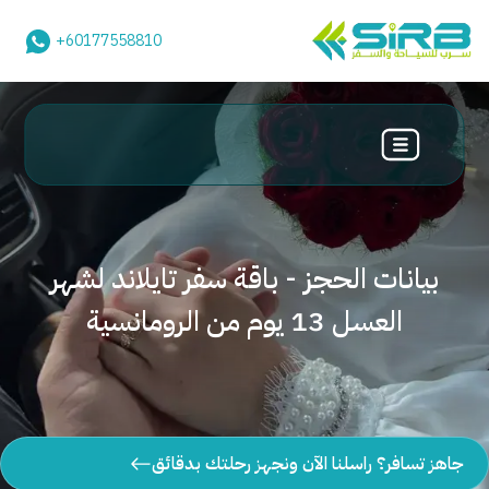
+60177558810
بيانات الحجز - باقة سفر تايلاند لشهر
العسل 13 يوم من الرومانسية
جاهز تسافر؟ راسلنا الآن ونجهز رحلتك بدقائق