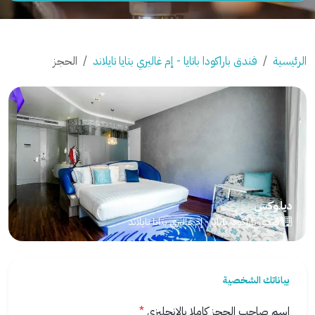
الرئيسية
فندق باراكودا باتايا - إم غاليري بتايا تايلاند
الحجز
ديلوكس
فندق باراكودا باتايا - إم غاليري بتايا تايلاند
بياناتك الشخصية
اسم صاحب الحجز كاملا بالانجليزي
*