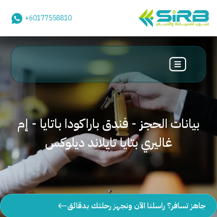
+60177558810
بيانات الحجز - فندق باراكودا باتايا - إم
غاليري بتايا تايلاند ديلوكس
جاهز تسافر؟ راسلنا الآن ونجهز رحلتك بدقائق