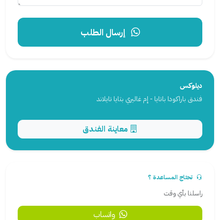
إرسال الطلب
ديلوكس
فندق باراكودا باتايا - إم غاليري بتايا تايلاند
معاينة الفندق
تحتاج المساعدة ؟
راسلنا بأي وقت
واتساب