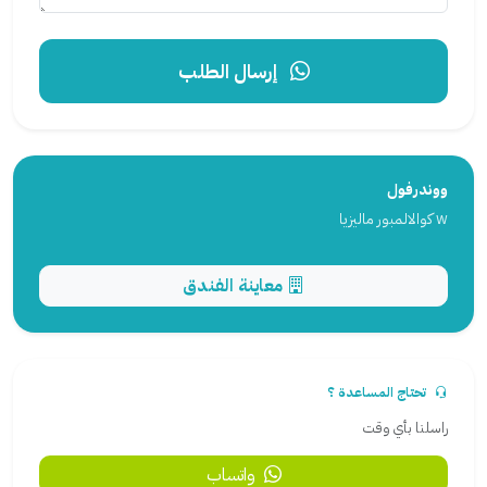
إرسال الطلب
ووندرفول
w كوالالمبور ماليزيا
معاينة الفندق
تحتاج المساعدة ؟
راسلنا بأي وقت
واتساب