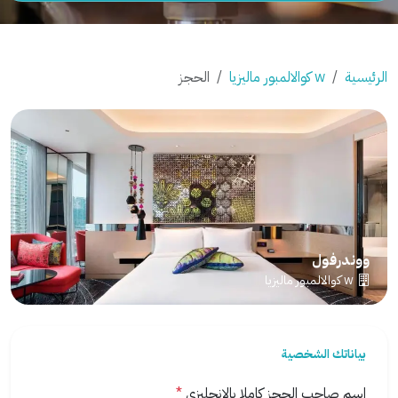
الرئيسية
w كوالالمبور ماليزيا
الحجز
ووندرفول
w كوالالمبور ماليزيا
بياناتك الشخصية
اسم صاحب الحجز كاملا بالانجليزي
*