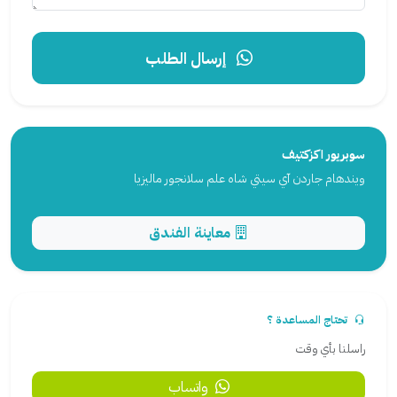
إرسال الطلب
سوبريور اكزكتيف
ويندهام جاردن آي سيتي شاه علم سلانجور ماليزيا
معاينة الفندق
تحتاج المساعدة ؟
راسلنا بأي وقت
واتساب