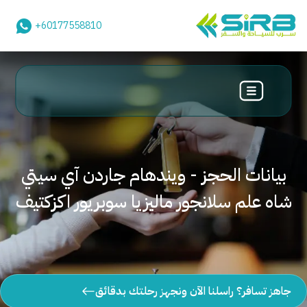
+60177558810
بيانات الحجز - ويندهام جاردن آي سيتي
شاه علم سلانجور ماليزيا سوبريور اكزكتيف
جاهز تسافر؟ راسلنا الآن ونجهز رحلتك بدقائق