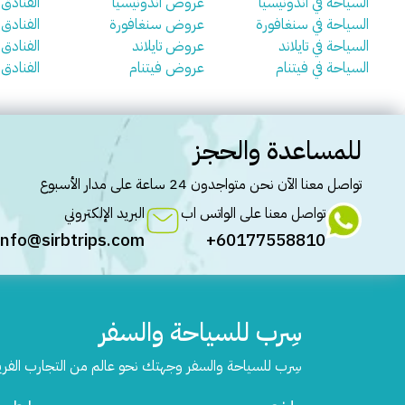
السياحة في اندونيسيا
عروض اندونيسيا
الفنادق 
السياحة في سنغافورة
عروض سنغافورة
الفنادق
السياحة في تايلاند
عروض تايلاند
الفنادق ف
السياحة في فيتنام
عروض فيتنام
الفنادق 
للمساعدة والحجز
تواصل معنا الآن نحن متواجدون 24 ساعة على مدار الأسبوع
تواصل معنا على الواتس اب
البريد الإلكتروني
info@sirbtrips.com
60177558810+
سِرب للسياحة والسفر
سِرب للسياحة والسفر وجهتك نحو عالم من التجارب الفر