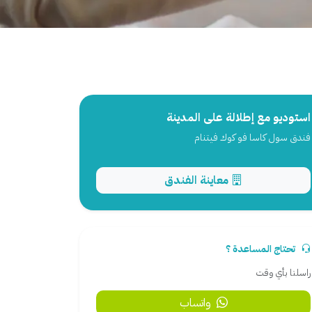
استوديو مع إطلالة على المدينة
فندق سول كاسا فو كوك فيتنام
معاينة الفندق
تحتاج المساعدة ؟
راسلنا بأي وقت
واتساب