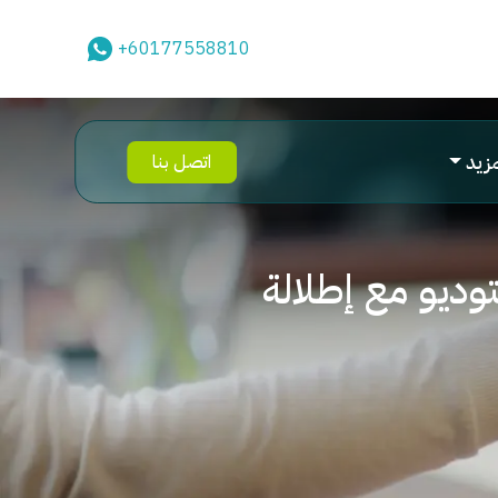
+60177558810
مزيد
اتصل بنا
وديو مع إطلالة