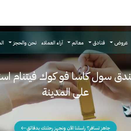
عروض
فنادق
معالم
آراء العملاء
نحن والحجز
ال
فندق سول كاسا فو كوك فيتنام است
على المدينة
جاهز تسافر؟ راسلنا الآن ونجهز رحلتك بدقائق