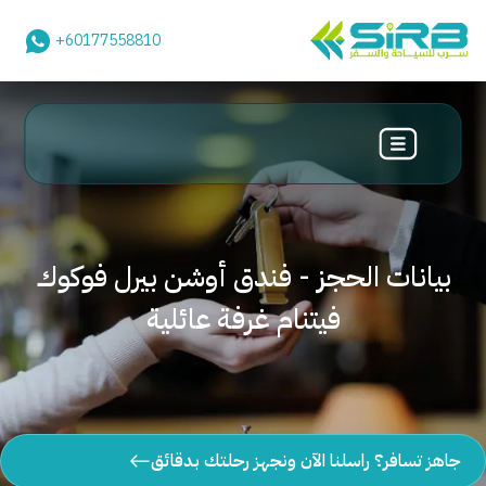
+60177558810
بيانات الحجز - فندق أوشن بيرل فوكوك
فيتنام غرفة عائلية
جاهز تسافر؟ راسلنا الآن ونجهز رحلتك بدقائق