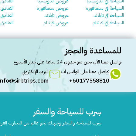
السياحة في اندونيسيا
عروض اندونيسيا
الفنادق 
السياحة في سنغافورة
عروض سنغافورة
الفنادق
السياحة في تايلاند
عروض تايلاند
الفنادق ف
السياحة في فيتنام
عروض فيتنام
الفنادق 
للمساعدة والحجز
تواصل معنا الآن نحن متواجدون 24 ساعة على مدار الأسبوع
تواصل معنا على الواتس اب
البريد الإلكتروني
info@sirbtrips.com
60177558810+
سِرب للسياحة والسفر
سِرب للسياحة والسفر وجهتك نحو عالم من التجارب الفر