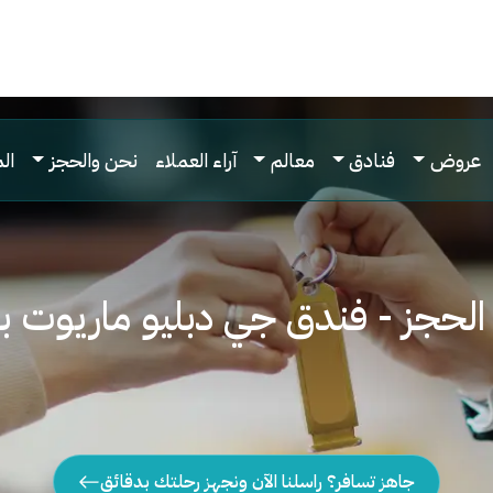
عروض
فنادق
معالم
آراء العملاء
نحن والحجز
ال
 الحجز - فندق جي دبليو ماريوت ب
جاهز تسافر؟ راسلنا الآن ونجهز رحلتك بدقائق