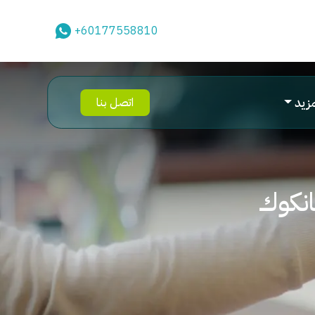
+60177558810
مزيد
اتصل بنا
انكوك