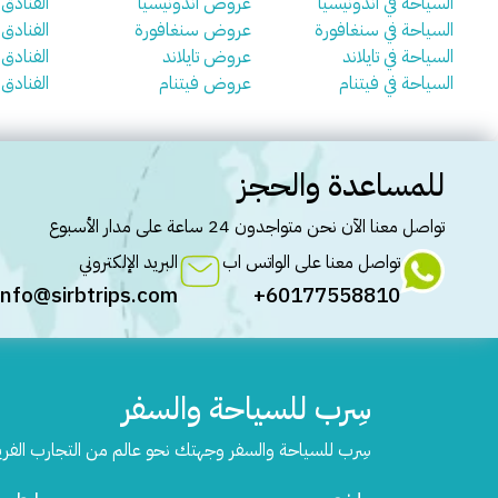
السياحة في اندونيسيا
عروض اندونيسيا
الفنادق 
السياحة في سنغافورة
عروض سنغافورة
الفنادق
السياحة في تايلاند
عروض تايلاند
الفنادق ف
السياحة في فيتنام
عروض فيتنام
الفنادق 
للمساعدة والحجز
تواصل معنا الآن نحن متواجدون 24 ساعة على مدار الأسبوع
تواصل معنا على الواتس اب
البريد الإلكتروني
info@sirbtrips.com
60177558810+
سِرب للسياحة والسفر
سِرب للسياحة والسفر وجهتك نحو عالم من التجارب الفر