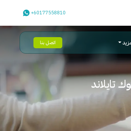
+60177558810
مزيد
اتصل بنا
ك تايلاند