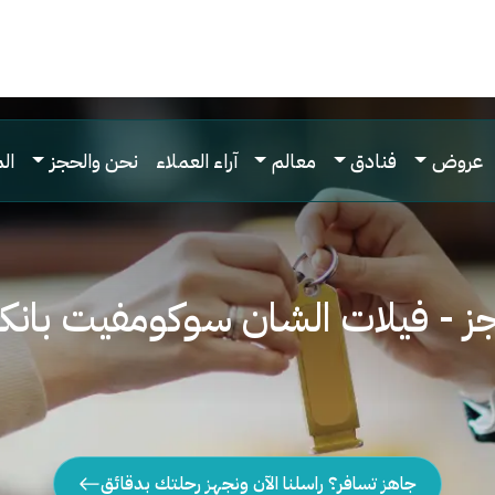
عروض
فنادق
معالم
آراء العملاء
نحن والحجز
ال
جز - فيلات الشان سوكومفيت بانكو
جاهز تسافر؟ راسلنا الآن ونجهز رحلتك بدقائق