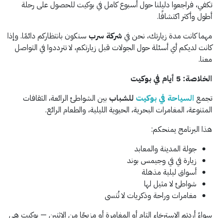
تكفي، فراجعوا دليلنا حول أسبوع كامل في بوكيت للحصول على رحلة
أطول وأكثر اكتشافًا.
مهما كانت مدة زيارتك، نحن في
شركة سرب
سنكون بانتظاركم دائمًا. وإذا
كانت لديكم أي أسئلة حول الجولات قبل زيارتكم، لا تترددوا في التواصل
معنا.
الخلاصة: 5 أيام في بوكيت
تجمع
السياحة في بوكيت
للشباب
بين الشواطئ الرائعة، الثقافات
المتنوعة، المغامرات البحرية، الحيوية الليلية، والطعام الرائع.
هذا البرنامج يمنحكم:
جولة المدينة والمعابد
زيارة في في وجيمس بوند
أسواق ليلية مذهلة
شواطئ لا مثيل لها
مغامرات وراحة وذكريات لا تُنسى
سواءً أردتم الاسترخاء التام أو المغامرة أو مزيجًا من الاثنين — بوكيت هي