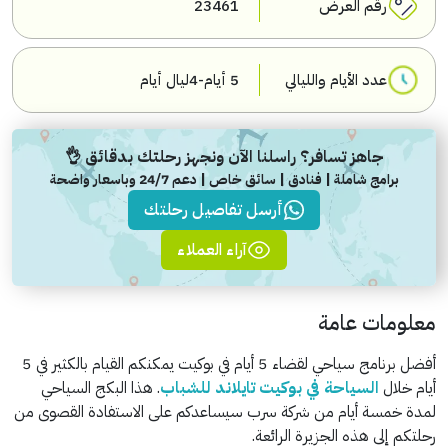
رقم العرض
23461
عدد الأيام والليالي
5 أيام-4ليال أيام
جاهز تسافر؟ راسلنا الآن ونجهز رحلتك بدقائق 👌
برامج شاملة | فنادق | سائق خاص | دعم 24/7 وباسعار واضحة
أرسل تفاصيل رحلتك
آراء العملاء
معلومات عامة
أفضل برنامج سياحي لقضاء 5 أيام في بوكيت يمكنكم القيام بالكثير في 5
أيام خلال
السياحة في بوكيت تايلاند للشباب
. هذا البكج السياحي
لمدة خمسة أيام من شركة سرب سيساعدكم على الاستفادة القصوى من
رحلتكم إلى هذه الجزيرة الرائعة.