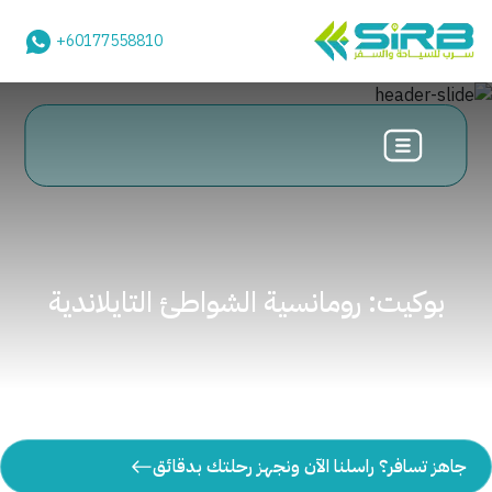
+60177558810
بوكيت: رومانسية الشواطئ التايلاندية
جاهز تسافر؟ راسلنا الآن ونجهز رحلتك بدقائق