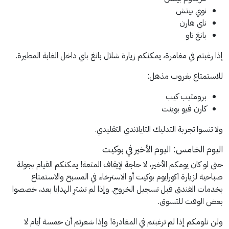
نوي بيتش
ناي هارن
بانغ تاو
إذا رغبتم في مغامرة، يمكنكم زيارة شلال بانغ باي داخل الغابة المطيرة.
للاستمتاع بغروب مذهل:
برومثيب كيب
كارن فيو بوينت
ولا تنسوا تجربة التدليك التايلاندي التقليدي.
اليوم الخامس: اليوم الأخير في بوكيت
حتى لو كان يومكم الأخير، لا حاجة لإيقاف المتعة! يمكنكم القيام بجولة
صباحية لزيارة اكورايوم بوكيت أو الاسترخاء في المسبح والاستمتاع
بخدمات الفندق قبل تسجيل الخروج. وإذا لم تشترِ الهدايا بعد، خصصوا
بعض الوقت للتسوق.
ولن نلومكم إذا لم ترغبتم في المغادرة! وإذا شعرتم أن خمسة أيام لا