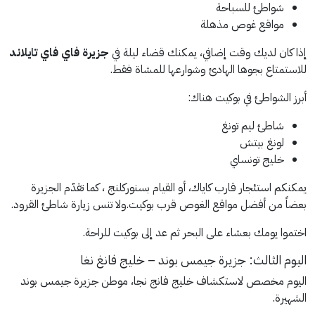
شواطئ للسباحة
مواقع غوص مذهلة
إذا كان لديك وقت إضافي، يمكنك قضاء ليلة في
جزيرة فاي فاي تايلاند
للاستمتاع بجوها الهادئ وشوارعها للمشاة فقط.
أبرز الشواطئ في بوكيت هناك:
شاطئ ليم تونغ
لونغ بيتش
خليج تونساي
يمكنكم استئجار قارب كاياك، أو القيام بسنوركلنج ، كما تقدّم الجزيرة
بعضاً من أفضل مواقع الغوص قرب بوكيت.
ولا تنس زيارة شاطئ القرود.
اختموا يومك بعشاء على البحر ثم عد إلى بوكيت للراحة.
اليوم الثالث: جزيرة جيمس بوند – خليج فانغ نغا
اليوم مخصص لاستكشاف خليج فانج نجا، موطن جزيرة جيمس بوند
الشهيرة.