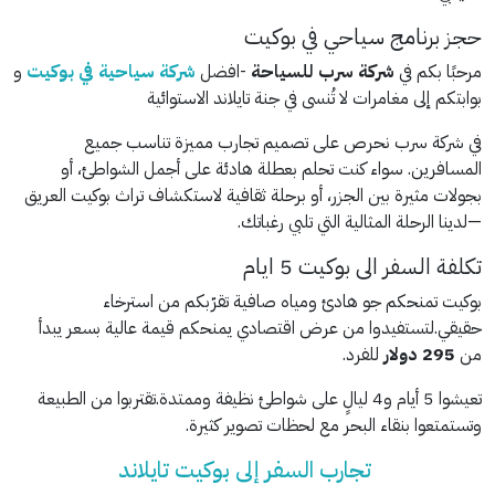
حجز برنامج سياحي في بوكيت
مرحبًا بكم في
شركة سرب للسياحة
-افضل
شركة سياحية في بوكيت
و
بوابتكم إلى مغامرات لا تُنسى في جنة تايلاند الاستوائية
في شركة سرب نحرص على تصميم تجارب مميزة تناسب جميع
المسافرين. سواء كنت تحلم بعطلة هادئة على أجمل الشواطئ، أو
بجولات مثيرة بين الجزر، أو برحلة ثقافية لاستكشاف تراث بوكيت العريق
—لدينا الرحلة المثالية التي تلبي رغباتك.
تكلفة السفر الى بوكيت 5 ايام
بوكيت تمنحكم جو هادئ ومياه صافية تقرّبكم من استرخاء
حقيقي.لتستفيدوا
من عرض اقتصادي يمنحكم قيمة عالية بسعر يبدأ
من
295 دولار
للفرد.
تعيشوا 5 أيام و4 ليالٍ على شواطئ نظيفة وممتدة.
تقتربوا من الطبيعة
وتستمتعوا بنقاء البحر مع لحظات تصوير كثيرة.
تجارب السفر إلى بوكيت تايلاند