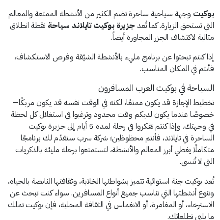
بوكيت
وجهة سياحية ساحرة تضم الكثير من الأنشطة الممتعة والمعالم
التي تستحق الزيارة. كما تُعد
جزيرة بوكيت تايلاند سياحة
نقطة انطلاق
مثالية لاكتشاف الجزر المجاورة أيضاً.
إذا كنتم تبحثوا عن برنامج مليء بالأنشطة الشيّقة وفرص الاستكشاف،
فأنتم في المكان المناسب.
السياحة في بوكيت العرب المسافرون
تخطيط الإجازة قد يكون ممتعًا، لكنه في الوقت نفسه قد يكون مربكًا—
خصوصًا عندما يكون لديكم وقت محدود وترغبوا في استغلال كل لحظة
في وجهتك. وإذا كنتم تفكروا في رحلة لمدة 5 أيام إلى جزيرة بوكيت
الساحرة في تايلاند، فأنتم محظوظين؛ شركة سرب ستقدّم لك برنامجًا
متكاملًا يغطي أبرز المعالم والأنشطة، لتستمتعوا برحلة مليئة بالذكريات
التي لا تُنسى.
تُعد بوكيت جنة استوائية تتميز بشواطئها الخلابة، وثقافتها النابضة بالحياة،
وتنوع أنشطتها التي تناسب جميع أنواع المسافرين. سواء كنت تبحث عن
الاسترخاء، أو المغامرة، أو الانغماس في الثقافة المحلية، فإن بوكيت تملك
ما يلبي تطلعاتك.