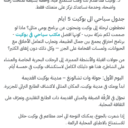
بوكيت هنا تقدم لك وقت تستمتع فيه، وخطة بسيطة تمنحك رحلة
واضحة، وخدمة تساعدك تركز على متعتك فقط.
جدول سياحي الى بوكيت 5 ايام
تخططون لرحلة إلى بوكيت وتبحثون عن برنامج يومي مثالي؟ ماذا لو
صممت لكم شركة سرب - كونها افضل
مكتب سياحي في بوكيت
-
برنامج احترافي يجمع بين جمال الطبيعة، وتجارب التعامل الأخلاقي مع
الحيوانات، ولمسات الفخامة على الجزر — وكل ذلك دون إنفاق الكثير؟
من جولات الفيلة والأنشطة المميزة، إلى الرحلات البحرية الخاصة والعشاء
على الشاطئ، هذا هو دليلك الكامل لاستكشاف بوكيت في خمسة أيام.
اليوم الأول: جولة وات تشالونغ – مدينة بوكيت القديمة
ابدأ يومك في مدينة بوكيت، المكان المثالي لاكتشاف الطابع التراثي للجزيرة.
تجوّل في الأزقّة الضيقة والمباني القديمة ذات الطابع التقليدي وتعرّف على
الثقافة المحلية.
إذا شعرت بالجوع، يمكنك التوجه الي احد مطاعم في بوكيت حلال
للاستمتاع بالاطباق المحلية الرائعة .