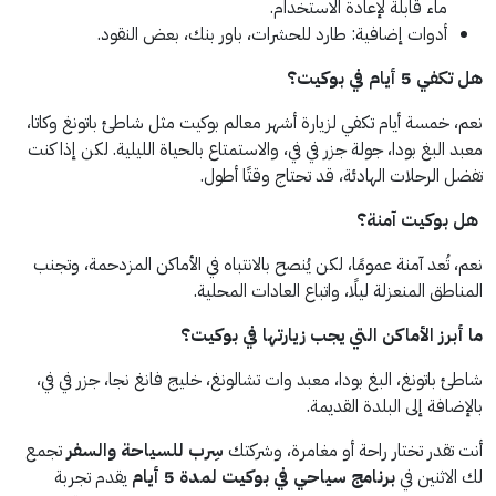
ماء قابلة لإعادة الاستخدام.
أدوات إضافية: طارد للحشرات، باور بنك، بعض النقود.
هل تكفي 5 أيام في بوكيت؟
نعم، خمسة أيام تكفي لزيارة أشهر معالم بوكيت مثل شاطئ باتونغ وكاتا،
معبد البغ بودا، جولة جزر في في، والاستمتاع بالحياة الليلية. لكن إذا كنت
تفضل الرحلات الهادئة، قد تحتاج وقتًا أطول.
هل بوكيت آمنة؟
نعم، تُعد آمنة عمومًا، لكن يُنصح بالانتباه في الأماكن المزدحمة، وتجنب
المناطق المنعزلة ليلًا، واتباع العادات المحلية.
ما أبرز الأماكن التي يجب زيارتها في بوكيت؟
شاطئ باتونغ، البغ بودا، معبد وات تشالونغ، خليج فانغ نجا، جزر في في،
بالإضافة إلى البلدة القديمة.
أنت تقدر تختار راحة أو مغامرة، وشركتك
سِرب للسياحة والسفر
تجمع
لك الاثنين في
برنامج سياحي في بوكيت لمدة 5 أيام
يقدم تجربة