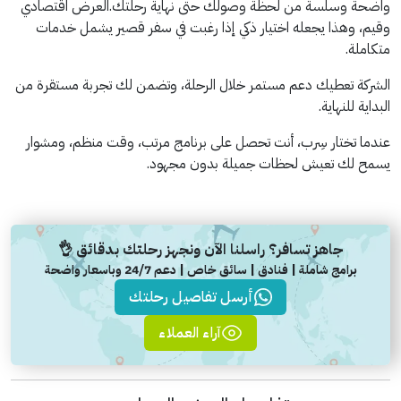
واضحة وسلسة من لحظة وصولك حتى نهاية رحلتك.العرض اقتصادي
وقيم، وهذا يجعله اختيار ذكي إذا رغبت في سفر قصير يشمل خدمات
متكاملة.
الشركة تعطيك دعم مستمر خلال الرحلة، وتضمن لك تجربة مستقرة من
البداية للنهاية.
عندما تختار سِرب، أنت تحصل على برنامج مرتب، وقت منظم، ومشوار
يسمح لك تعيش لحظات جميلة بدون مجهود.
جاهز تسافر؟ راسلنا الآن ونجهز رحلتك بدقائق 👌
برامج شاملة | فنادق | سائق خاص | دعم 24/7 وباسعار واضحة
أرسل تفاصيل رحلتك
آراء العملاء