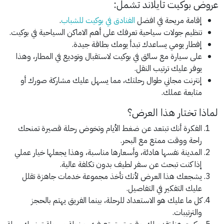
عروض بوكيت تايلاند تشمل:
إقامة مريحة في افضل
الفنادق في بوكيت للشباب
.
تنظيم جولات سياحية تعرفك على أهم الاماكن السياحية في بوكيت.
إفطار يومي يساعدك تبدأ يومك بطاقة جيدة.
على سيارة مع سائق في بوكيت لاستقبال وتوديع في المطار، وهذا
يوفر عليك ترتيب النقل.
إنترنت مجاني طوال رحلتك، مما يسهل عليك مشاركة صورك أو
متابعة عملك.
لماذا تختار هذا العرض؟
الفكرة أنك تبتعد عن ضغط الأيام وتخوض رحلة قصيرة تمنحك
راحة ووقت ممتع مع البحر.
المدينة نفسها هادئة، وأسعارها مناسبة، وهذا يجعلها خيار عملي
إذا كنت تبحث عن سفر لطيف بدون تكلفة عالية.
يشجعك هذا العرض لأنك تأخذ مجموعة خدمات جاهزة تقلل
عليك التفكير في التفاصيل.
كل ما عليك هو الاستعداد للرحلة، بينما الفريق يهتم بالحجز
والترتيبات.