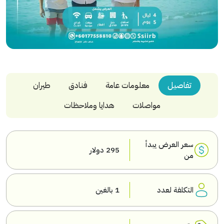
تفاصيل
معلومات عامة
فنادق
طيران
مواصلات
هدايا وملاحظات
سعر العرض يبدأ
295 دولار
من
التكلفة لعدد
1 بالغين