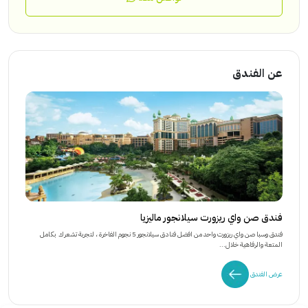
عن الفندق
فندق صن واي ريزورت سيلانجور ماليزيا
فندق وسبا صن واي ريزورت واحد من افضل فنادق سيلانجور 5 نجوم الفاخرة ، لتجربة تشعرك بكامل
المتعة والرفاهية خلال...
عرض الفندق