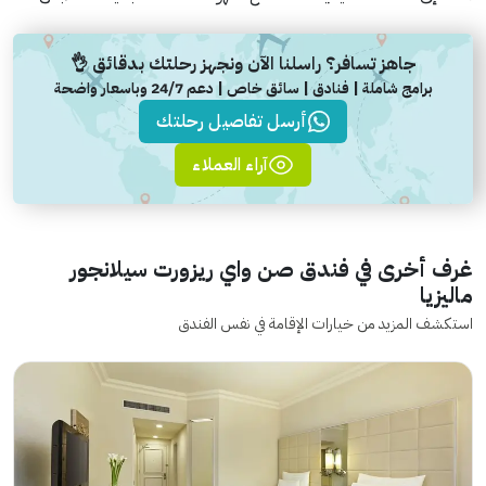
جاهز تسافر؟ راسلنا الآن ونجهز رحلتك بدقائق 👌
برامج شاملة | فنادق | سائق خاص | دعم 24/7 وباسعار واضحة
أرسل تفاصيل رحلتك
آراء العملاء
غرف أخرى في فندق صن واي ريزورت سيلانجور
ماليزيا
استكشف المزيد من خيارات الإقامة في نفس الفندق