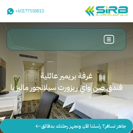
+60177558810
غرفة بريمير عائلية
فندق صن واي ريزورت سيلانجور ماليزيا
جاهز تسافر؟ راسلنا الآن ونجهز رحلتك بدقائق