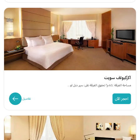
اكزكيوتف سويت
مساحة الغرفة: 61 م² تحتوي الغرفة على: سرير دبل او...
احجز الآن
تفاصيل