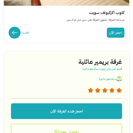
كلوب اكزكيوتف سويت
مساحة الغرفة: تحتوي الغرفة على: سرير دبل او 2 سرير...
احجز الآن
تفاصيل
غرفة بريمير عائلية
فندق صن واي ريزورت سيلانجور ماليزيا
سيلانجور
,
ماليزيا
احجز هذه الغرفة الآن
تواصل معنا