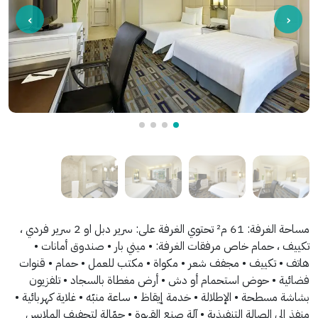
مساحة الغرفة: 61 م² تحتوي الغرفة على: سرير دبل او 2 سرير فردي ،
تكييف ، حمام خاص مرفقات الغرفة: • ميني بار • صندوق أمانات •
هاتف • تكييف • مجفف شعر • مكواة • مكتب للعمل • حمام • قنوات
فضائية • حوض استحمام أو دش • أرض مغطاة بالسجاد • تلفزيون
بشاشة مسطحة • الإطلالة • خدمة إيقاظ • ساعة منبّه • غلاية كهربائية •
منفذ إلى الصالة التنفيذية • آلة صنع القهوة • حمّالة لتجفيف الملابس