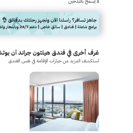
لا يُسمح بالتدخين
جاهز تسافر؟ راسلنا الآن ونجهز رحلتك بدقائق 👌
برامج شاملة | فنادق | سائق خاص | دعم 24/7 وباسعار واضحة
غرف أخرى في فندق هيلتون جراند آن بوتشو
استكشف المزيد من خيارات الإقامة في نفس الفندق