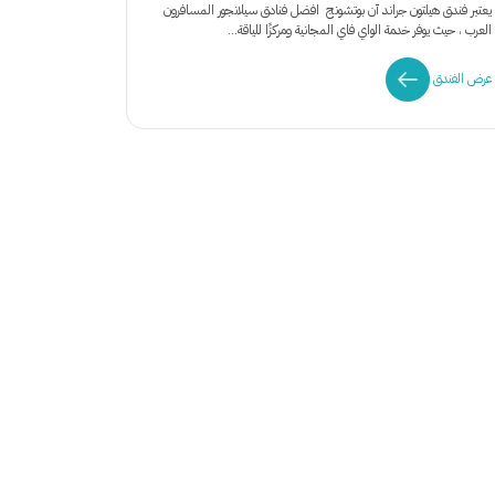
يعتبر فندق هيلتون جراند آن بوتشونج افضل فنادق سيلانجور المسافرون
العرب ، حيث يوفر خدمة الواي فاي المجانية ومركزًا للياقة...
عرض الفندق