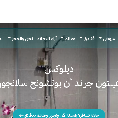
عروض
فنادق
معالم
آراء العملاء
نحن والحجز
ال
ديلوكس
لتون جراند آن بوتشونج سلانجور م
جاهز تسافر؟ راسلنا الآن ونجهز رحلتك بدقائق