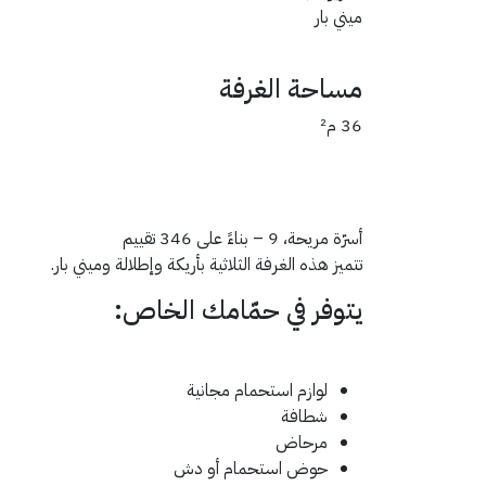
ميني بار
مساحة الغرفة
36 م²
أسرّة مريحة، 9 – بناءً على 346 تقييم
تتميز هذه الغرفة الثلاثية بأريكة وإطلالة وميني بار.
يتوفر في حمّامك الخاص:
لوازم استحمام مجانية
شطافة
مرحاض
حوض استحمام أو دش