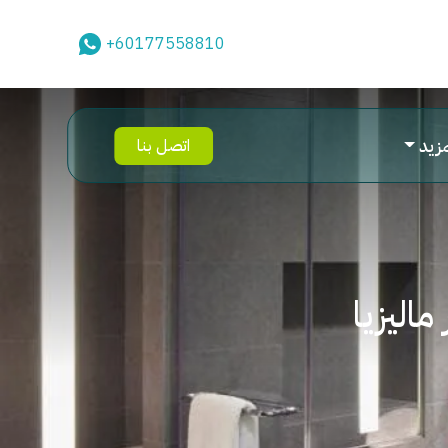
+60177558810
مزيد
اتصل بنا
اليزيا