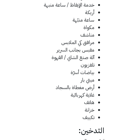
خدمة الإيقاظ / ساعة منبهة
أريكة
ساعة منبّهة
مكواة
مناشف
مرافق كي الملابس
مقبس بجانب السرير
آلة صنع الشاي / القهوة
تلفزيون
بياضات أسرّة
ميني بار
أرض مغطاة بالسجاد
غلاية كهربائية
هاتف
خزانة
تكييف
التدخين: ​