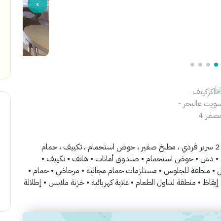
مساحة الغرفة: 50 م² تحتوي الغرفة على: 1 سرير دبل او 2 سرير فردي ، مطبخ صغير ، حوض استحمام ، تكييف ، حمام
فة: • دش • حوض استحمام • صندوق أمانات • هاتف • تكييف •
ل • منطقة للجلوس • مستلزمات حمام مجانية • مرحاض • حمام •
اظ • منطقة لتناول الطعام • غلاية كهربائية • خزنة ملابس • إطلالة