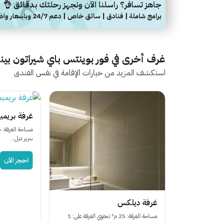
جاهز تسافر؟ راسلنا الآن ونجهز رحلتك بدقائق 👌
برامج شاملة | فنادق | سائق خاص | دعم 24/7 وباسعار واضحة
غرف أخرى في فور بوينتس باي شيراتون بينان
استكشف المزيد من خيارات الإقامة في نفس الفندق
غرفة بريمي
سرير دبل...
احجز الآن
غرفة ديلكس
مساحة الغرفة: 25 م² تحتوي الغرفة على: 1