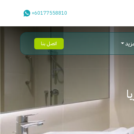
+60177558810
مزيد
اتصل بنا
ا