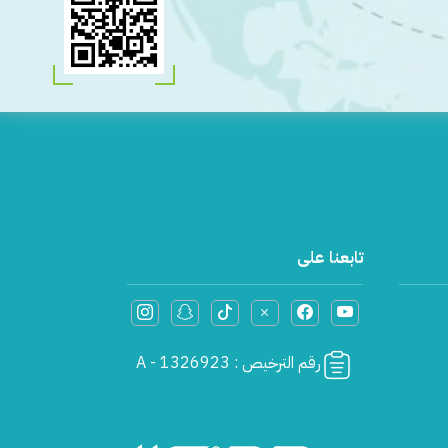
تابعنا على
رقم الترخيص : A - 1326923