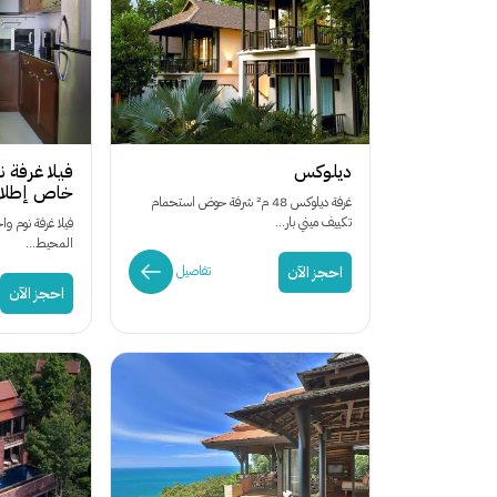
ديلوكس
فيلا غرفة 
خاص إطلال
غرفة ديلوكس 48 م² شرفة حوض استحمام
تكييف ميني بار...
فيلا غرفة نوم و
المحيط...
احجز الآن
تفاصيل
احجز الآن