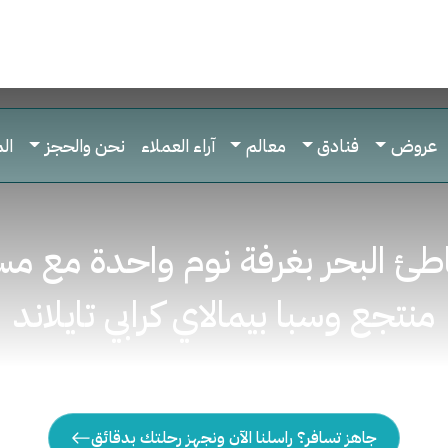
عروض
فنادق
معالم
آراء العملاء
نحن والحجز
ال
طئ البحر بغرفة نوم واحدة مع 
منتجع وسبا بيمالاي كرابي تايلاند
جاهز تسافر؟ راسلنا الآن ونجهز رحلتك بدقائق