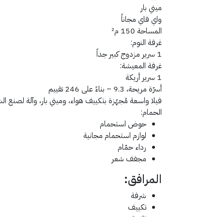
ميني بار
واي فاي مجاناً
المساحة
150 م²
غرفة النوم:
1 سرير مزدوج كبير جداً
غرفة المعيشة:
1 سرير أريكة
أسرّة مريحة، 9.3 –
بناءً على 246 تقييم
فيلا واسعة مُجهّزة بتكييف هواء، وميني بار، وآلة لصنع ال
الحمام:
حوض استحمام
لوازم استحمام مجانية
رداء حمّام
مجفف شعر
المرافق:
شرفة
تكييف