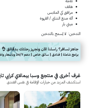
ثلاجة
هاتف
مرافق كي الملابس
آلة صنع الشاي / القهوة
ميني بار
التدخين:
لا يُسمح بالتدخين
جاهز تسافر؟ راسلنا الآن ونجهز رحلتك بدقائق 👌
برامج شاملة | فنادق | سائق خاص | دعم 24/7 وباسعار واضحة
غرف أخرى في منتجع وسبا بيمالاي كرابي تاي
استكشف المزيد من خيارات الإقامة في نفس الفندق