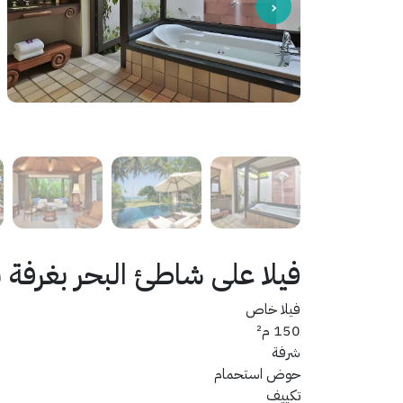
فيلا على شاطئ البحر بغرف
فيلا خاص
150 م²
شرفة
حوض استحمام
تكييف