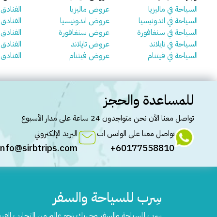
السياحة في ماليزيا
عروض ماليزيا
الفنادق ف
السياحة في اندونيسيا
عروض اندونيسيا
الفنادق 
السياحة في سنغافورة
عروض سنغافورة
الفنادق
السياحة في تايلاند
عروض تايلاند
الفنادق ف
السياحة في فيتنام
عروض فيتنام
الفنادق 
للمساعدة والحجز
تواصل معنا الآن نحن متواجدون 24 ساعة على مدار الأسبوع
تواصل معنا على الواتس اب
البريد الإلكتروني
info@sirbtrips.com
60177558810+
سِرب للسياحة والسفر
سِرب للسياحة والسفر وجهتك نحو عالم من التجارب الفر