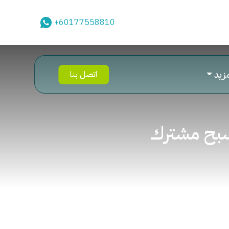
+60177558810
مزيد
اتصل بنا
مسبح مشترك