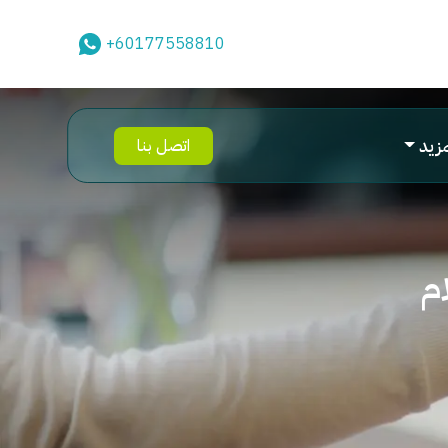
+60177558810
مزيد
اتصل بنا
ام