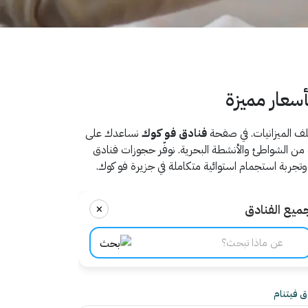
سعار مميزة
ختلف الميزانيات. في صفحة
فنادق فو كوك
نساعدك على
من الشواطئ والأنشطة البحرية. نوفّر حجوزات فنادق
تجربة استجمام استوائية متكاملة في جزيرة فو كوك.
×
ميع الفنادق
ق فيتنام