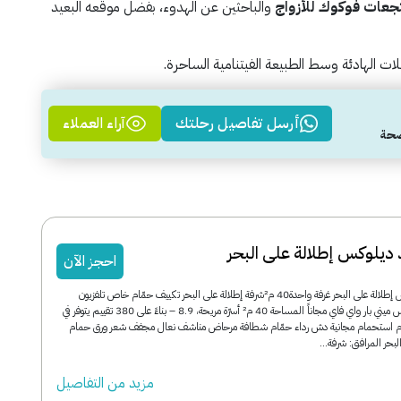
جعات فوكوك للأزواج
والباحثين عن الهدوء، بفضل موقعه البعيد
ات الهادئة وسط الطبيعة الفيتنامية الساحرة.
أرسل تفاصيل رحلتك
آراء العملاء
ند ديلوكس إطلالة على البحر
احجز الآن
بانوراما جراند ديلوكس إطلالة على البحر غرفة واحدة40 م²شرفة إطلالة على البحر تكييف حمّام خاص تلفزيون
بشاشة مسطحة تراس ميني بار واي فاي مجاناً المساحة 40 م² أسرّة مريحة، 8.9 – بناءً على 380 تقييم يتوفر في
زم استحمام مجانية دش رداء حمّام شطافة مرحاض مناشف نعال مجفف شعر ورق حمام
البحر المرافق: شرفة...
مزید من التفاصیل