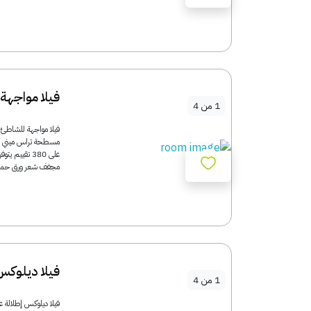
فيلا مواجهة
1
من
4
على 380 تقي
مجفف شعر ورق حمام
فيلا ديلوكس 
1
من
4