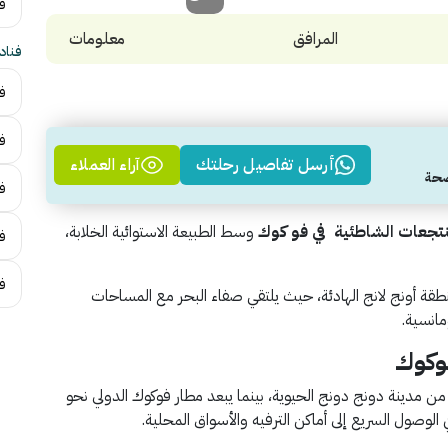
فن
المرافق
معلومات
فناد
فن
ف
أرسل تفاصيل رحلتك
آراء العملاء
ف
نتجعات الشاطئية
في فو كوك
وسط الطبيعة الاستوائية الخلابة،
فن
ف
طقة أونج لانج الهادئة، حيث يلتقي صفاء البحر مع المساحات
مانسية.
وكوك
ُعد حوالي 7.5 كم من مدينة دونج دونج الحيوية، بينما يبعد مطار فوكوك الدولي نحو