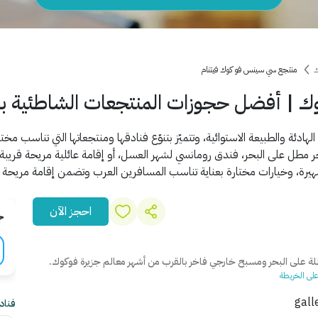
ك
منتجع سي سينس فو كوك فيتنام
ك | أفضل حجوزات المنتجعات الشاطئية بأ
هادئة والطبيعة الاستوائية، وتتميّز بتنوّع فنادقها ومنتجعاتها التي تناسب م
 مطل على البحر، فندق رومانسي لشهر العسل، أو إقامة عائلية مريحة قريبة 
هيرة، وخيارات مختارة بعناية تناسب المسافرين العرب وتضمن إقامة مريحة و
احجز الآن
ج
 على البحر ومسبح خارجي فاخر بالقرب من أشهر معالم جزيرة فوكوك.
لى الخريطة
فناد