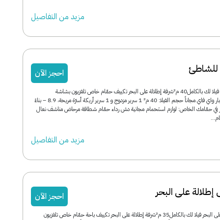
مزید من التفاصیل
 للشاطئ
احجز الآن
فيلا مواجهة للشاطئ فيلا لك بالكامل40 م²شرفة إطلالة على البحر تكييف حمّام خاص تلفزيون بشاشة
مسطحة تراس ميني بار واي فاي مجاناً حجم الفيلا: 40 م² 1 سرير مزدوج و 1 سرير أريكة أسرّة مريحة، 8.9 – بناءً
يم يتوفر في حمّامك الخاص: لوازم استحمام مجانية دش رداء حمّام شطافة مرحاض مناشف نعال
...
مزید من التفاصیل
إطلالة على البحر
احجز الآن
فيلا ديلوكس إطلالة على البحر فيلا لك بالكامل35 م²شرفة إطلالة على البحر تكييف باحة حمّام خاص تلفزيون