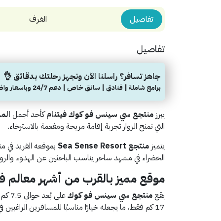
تفاصيل
الغرف
تفاصيل
جاهز تسافر؟ راسلنا الآن ونجهز رحلتك بدقائق 👌
برامج شاملة | فنادق | سائق خاص | دعم 24/7 وباسعار واضحة
يبرز
منتجع سي سينس فو كوك فيتنام
كأحد أجمل
الم
التي تمنح الزوار تجربة إقامة مريحة ومفعمة بالاسترخاء.
يتميز
منتجع Sea Sense Resort
بموقعه الفريد في من
الخضراء في مشهد ساحر يناسب الباحثين عن الهدوء والرو
موقع مميز بالقرب من أشهر معالم ف
يقع
منتجع سي سينس فو كوك
على ب
17 كم فقط، ما يجعله خيارًا مناسبًا للمسافرين الراغبين في الوصول السريع إلى أماكن الترفيه والأسواق المحلية.