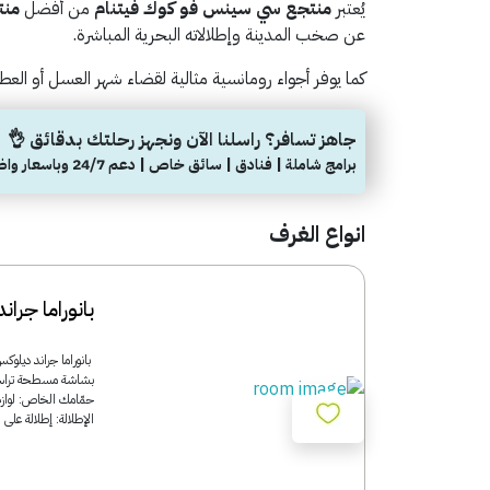
يُعتبر
منتجع سي سينس فو كوك فيتنام
من أفضل
منت
عن صخب المدينة وإطلالاته البحرية المباشرة.
كما يوفر أجواء رومانسية مثالية لقضاء شهر العسل أو العطل
جاهز تسافر؟ راسلنا الآن ونجهز رحلتك بدقائق 👌
برامج شاملة | فنادق | سائق خاص | دعم 24/7 وباسعار واضحة
انواع الغرف
بانوراما جرا
حمّامك الخاص: لوا
الإطلالة: إطلالة على 