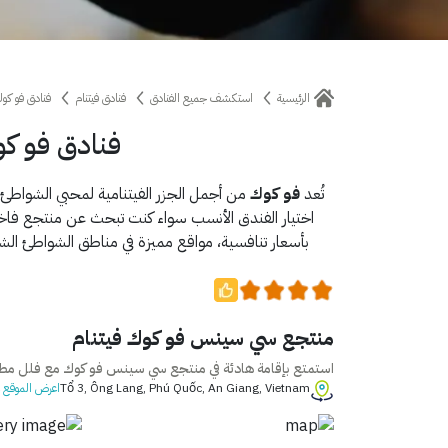
الرئيسية
استكشف جميع الفنادق
فنادق فيتنام
فنادق فو كو
فنادق فو كو
تُعد
فو كوك
من أجمل الجزر الفيتنامية لمحبي الشواطئ ال
اختيار الفندق الأنسب سواء كنت تبحث عن منتجع فاخر
بأسعار تنافسية، مواقع مميزة في مناطق الشواطئ الش
منتجع سي سينس فو كوك فيتنام
استمتع بإقامة هادئة في منتجع سي سينس فو كوك مع فلل مطلة
Tổ 3, Ông Lang, Phú Quốc, An Giang, Vietnam
اعرض الموقع ع