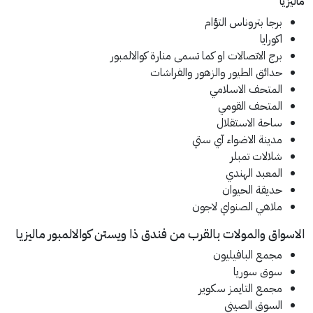
ماليزيا
برجا بتروناس التؤام
اكورايا
برج الاتصالات او كما تسمى منارة كوالالمبور
حدائق الطيور والزهور والفراشات
المتحف الاسلامي
المتحف القومي
ساحة الاستقلال
مدينة الاضواء آي ستي
شلالات تمبلر
المعبد الهندي
حديقة الحيوان
ملاهي الصنواي لاجون
الاسواق والمولات بالقرب من فندق ذا ويستن كوالالمبور ماليزيا
مجمع البافيليون
سوق سوريا
مجمع التايمز سكوير
السوق الصيني