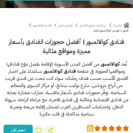
الرئيسية
استكشف جميع الفنادق
فنادق ماليزيا
فنادق كوالالمبور
فندق ذا ويستن كوالالمبور ماليزيا
فنادق كوالالمبور | أفضل حجوزات الفنادق بأسعار
مميزة ومواقع مثالية
تُعد
كوالالمبور
من أفضل المدن الآسيوية للإقامة بفضل تنوّع فنادقها
ومواقعها الحيوية. في صفحة
فنادق كوالالمبور
نساعدك على اختيار
الفندق الأنسب حسب هدف رحلتك، سواء كنت تبحث عن فندق قريب
من أبراج بتروناس، شارع بوكيت بينتانغ، أو مراكز التسوق والمعالم
السياحية. نوفّر حجوزات فنادق بأسعار تنافسية، خيارات مختارة بعناية
من فنادق اقتصادية وعائلية إلى فنادق فاخرة، مع مراعاة الراحة، سهولة
التنقل، واحتياجات المسافرين العرب لضمان إقامة مريحة وتجربة
سياحية متكاملة في قلب ماليزيا.
احجز الآن