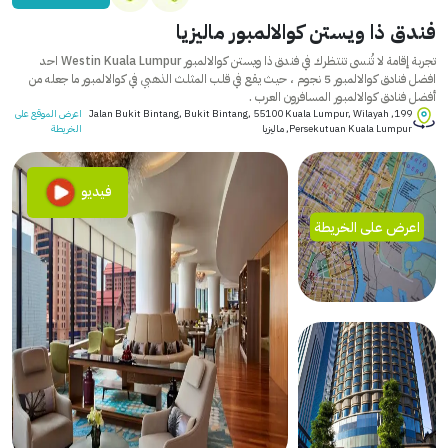
فندق ذا ويستن كوالالمبور ماليزيا
تجربة إقامة لا تُنسى تنتظرك في فندق ذا ويستن كوالالمبور Westin Kuala Lumpur احد
افضل فنادق كوالالمبور 5 نجوم ، حيث يقع في قلب المثلث الذهبي في كوالالمبور ما جعله من
أفضل فنادق كوالالمبور المسافرون العرب .
199, Jalan Bukit Bintang, Bukit Bintang, 55100 Kuala Lumpur, Wilayah
اعرض الموقع على
Persekutuan Kuala Lumpur, ماليزيا
الخريطة
فيديو
اعرض على الخريطة