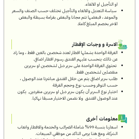
او التأجيل او الالغاء.
سياسة التعديل والالغاء والتأجيل تختلف حسب الصنف والسعر
والموعد ، فبعضها تتم مجانا والبعض بغرامة بسيطة والبعض
الاخر بخصم المبلغ كاملا.
الاسرة و وجبات الإفطار
الغرفة الواحدة يشملها افطار لعدد شخصين بالغين فقط ، وما زاد
عن ذالك ينحسب عليهم الفندق رسوم افطار اضافي.
تحتوي الغرفة الواحدة على سرير دبل لشخصين او سريرين
منفصلين لشخصين فقط.
طلب سرير اضافي يتم من خلال الفندق مباشرتا عند الوصول ،
حسب التوفر وحسب نوع وحجم الغرفة
اختيار نوع السرير أن يكون سرير دبل او سريرين منفردين, يكون
عند الوصول الفندق ولا نضمن الاختيار مسبقا نهائيا.
معلومات أخرى
اسعارنا بنسبة 99% شاملة الضرائب والخدمة والافطار واتعاب
الشركة، ومع هذا يرجى التاكد من موظفي المبيعات.