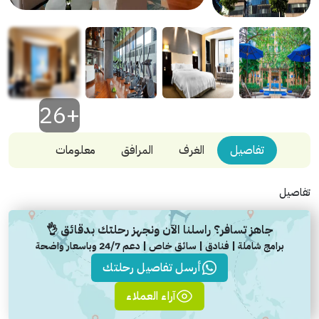
+26
تفاصيل
الغرف
المرافق
معلومات
تفاصيل
جاهز تسافر؟ راسلنا الآن ونجهز رحلتك بدقائق 👌
برامج شاملة | فنادق | سائق خاص | دعم 24/7 وباسعار واضحة
أرسل تفاصيل رحلتك
آراء العملاء