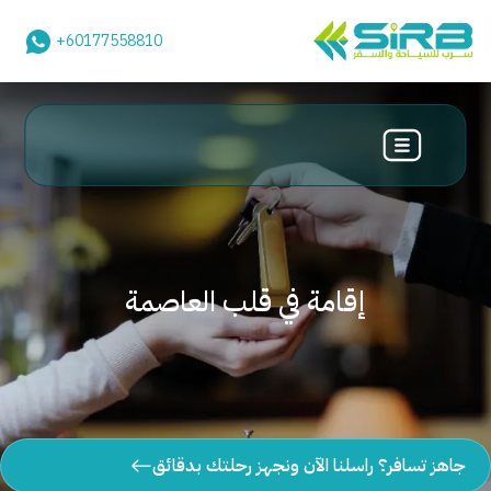
+60177558810
إقامة في قلب العاصمة
جاهز تسافر؟ راسلنا الآن ونجهز رحلتك بدقائق