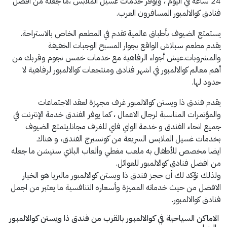
24 ساعة في اليوم ، ويوفر خدمات غسيل الملابس ،ما جعله من أفضل
فنادق كوالالمبور المسافرون العرب.
يستمتع الضيوف بأطباق عالمية تقدم في المطعم الخاص بالاستراحة.
يقدم مطعم سبلاش الواقع بجوار المسبح الوجبات الخفيفة
والمشروبات.عيش أجواء الرفاهية مع خدمات خمس نجوم وقربك من
أهم معالم كوالالمبور في اشهر فنادق ومنتجعات كوالالمبور لرفاهية لا
حدود لها.
يقدم فندق ذا ويستن كوالالمبور غرف مجهزة لعقد الاجتماعات
والمؤتمرات المناسبة لرجال الاعمال ، كما يوفر الفندق خدمة الإنترنت في
جميع انحاء الفندق و خدمة الواي فاي للغرف مجانا.يتمتع الضيوف
بخدمات غسيل الملابس السريعة من كونسيرج الفندق، و هناك
ايضا مخصص للأطفال به ملعب مغطي وألعاب البلاي ستيشن ما جعله
من افضل فنادق كوالالمبور للعوائل.
ولذلك نؤكد لك أن حجز فندق ذا ويستن كوالالمبور ماليزيا هو الخيار
الافضل من حيث خدماته المميزة وأسعاره التنافسية ما يعتبر من اجمل
فنادق كوالالمبور.
الاماكن السياحية في كوالالمبور بالقرب من فندق ذا ويستن كوالالمبور