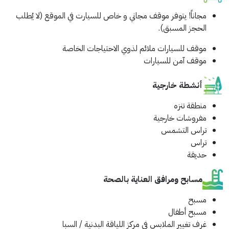
مجاناً!
يتوفر موقف مجاني و خاص للسيارت في الموقع (لا يُطلب
الحجز المسبق).
موقف للسيارات ملائم لذوي الاحتياجات الخاصة
موقف آمن للسيارات
أنشطة خارجية
منطقة تنزه
مفروشات خارجية
تراس التشمس
تراس
حديقة
مسابح ومرافق العناية بالصحة
مسبح
مسبح أطفال
غرف تغيير الملابس في مركز اللياقة البدنية / السبا