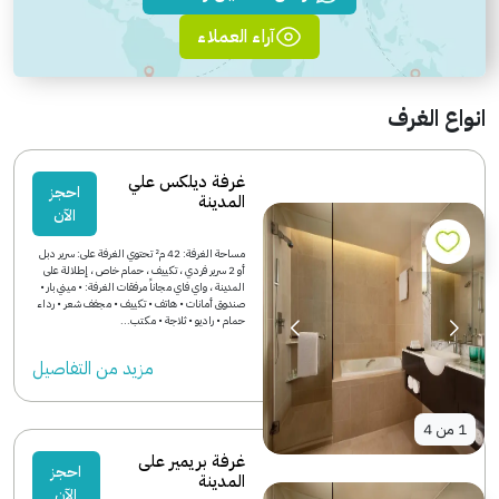
آراء العملاء
انواع الغرف
غرفة ديلكس علي
احجز
المدينة
الآن
مساحة الغرفة: 42 م² تحتوي الغرفة على: سرير دبل
أو 2 سرير فردي ، تكييف ، حمام خاص ، إطلالة على
المدينة ، واي فاي مجاناً مرفقات الغرفة: • ميني بار •
صندوق أمانات • هاتف • تكييف • مجفف شعر • رداء
حمام • راديو • ثلاجة • مكتب...
مزید من التفاصیل
1
من
4
غرفة بريمير على
احجز
المدينة
الآن