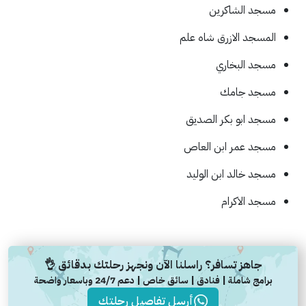
مسجد الشاكرين
المسجد الازرق شاه علم
مسجد البخاري
مسجد جامك
مسجد ابو بكر الصديق
مسجد عمر ابن العاص
مسجد خالد ابن الوليد
مسجد الاكرام
جاهز تسافر؟ راسلنا الآن ونجهز رحلتك بدقائق 👌
برامج شاملة | فنادق | سائق خاص | دعم 24/7 وباسعار واضحة
أرسل تفاصيل رحلتك