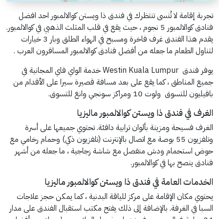
تجربة إقامة لا تُنسى تنتظرك في فندق ذا ويستن كوالالمبور احد افضل
فنادق كوالالمبور 5 نجوم ، حيث يقع في قلب المثلث الذهبي في كوالالمبور.
يقدم هذا الفندق غرف فاخرة ومسبح في الهواء الطلق وبار 3 خيارات
لتناول الطعام ما جعله من أفضل فنادق كوالالمبور المسافرون العرب .
يوفر فندق Westin Kuala Lumpur خدمة الواي فاي المجانية في
جميع المناطق ، كما يقع على بعد مسافة قصيرة سيرا على الأقدام من
بافيليون للتسوق ولوت 10 ومراكز سونجي وانغ للتسوق.
الغرف في فندق ذا ويستن كوالالمبور ماليزيا
الغرف فسيحة ومزينة بألوان ترابية دافئة. تحتوي جميعها على أسرة
وتلفزيون 55 بوصة مع اتصال بالإنترنت (تلفزيون ذكي) وحمام رخامي مع
حوض استحمام ودش منفصل مع شاشة زجاجية ، ما جعله من أشهر
فنادق ينصح بها في كوالالمبور.
الخدمات العامة في فندق ذا ويستن كوالالمبور ماليزيا
يحتوي مكان الإقامة على مركز للياقة البدنية ، كما يمكن حجز علاجات
السبا في الغرفة. بالإضافة إلى ذلك يفتح مكتب استقبال الفندق على مدار