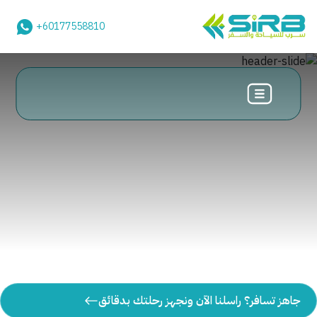
+60177558810
جاهز تسافر؟ راسلنا الآن ونجهز رحلتك بدقائق