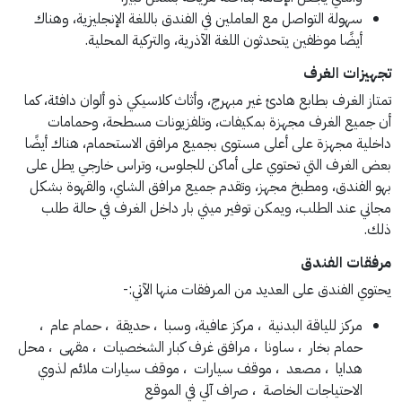
سهولة التواصل مع العاملين في الفندق باللغة الإنجليزية، وهناك
أيضًا موظفين يتحدثون اللغة الآذرية، والتركية المحلية.
تجهيزات الغرف
تمتاز الغرف بطابع هادئ غير مبهرج، وأثاث كلاسيكي ذو ألوان دافئة، كما
أن جميع الغرف مجهزة بمكيفات، وتلفزيونات مسطحة، وحمامات
داخلية مجهزة على أعلى مستوى بجميع مرافق الاستحمام، هناك أيضًا
بعض الغرف التي تحتوي على أماكن للجلوس، وتراس خارجي يطل على
بهو الفندق، ومطبخ مجهز، وتقدم جميع مرافق الشاي، والقهوة بشكل
مجاني عند الطلب، ويمكن توفير ميني بار داخل الغرف في حالة طلب
ذلك.
مرفقات الفندق
يحتوي الفندق على العديد من المرفقات منها الآتي:-
مركز للياقة البدنية ، مركز عافية، وسبا ، حديقة ، حمام عام ،
حمام بخار ، ساونا ، مرافق غرف كبار الشخصيات ، مقهى ، محل
هدايا ، مصعد ، موقف سيارات ، موقف سيارات ملائم لذوي
الاحتياجات الخاصة ، صراف آلي في الموقع