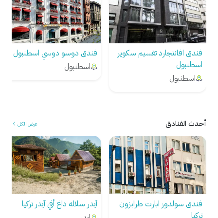
فندق دوسو دوسي اسطنبول
فندق سورا ديزاين اسطنبول
اسطنبول
اسطنبول
أحدث الفنادق
عرض الكل
فندق سولدوز ابارت طرابزون
آيدر سلاله داغ أفي آيدر تركيا
تركيا
ايدر