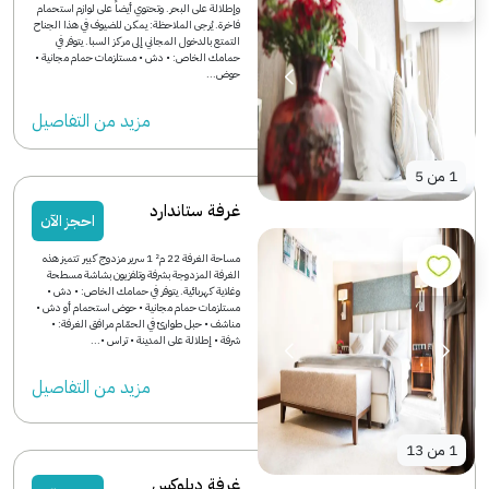
وإطلالة على البحر. وتحتوي أيضاً على لوازم استحمام
فاخرة. يُرجى الملاحظة: يمكن للضيوف في هذا الجناح
التمتع بالدخول المجاني إلى مركز السبا. يتوفر في
حمامك الخاص: • دش • مستلزمات حمام مجانية •
حوض...
مزید من التفاصیل
1
من
5
غرفة ستاندارد
احجز الآن
مساحة الغرفة 22 م² 1 سرير مزدوج كبير تتميز هذه
الغرفة المزدوجة بشرفة وتلفزيون بشاشة مسطحة
وغلاية كهربائية. يتوفر في حمامك الخاص: • دش •
مستلزمات حمام مجانية • حوض استحمام أو دش •
مناشف • حبل طوارئ في الحمّام مرافق الغرفة: •
شرفة • إطلالة على المدينة • تراس •...
مزید من التفاصیل
1
من
13
غرفة ديلوكس