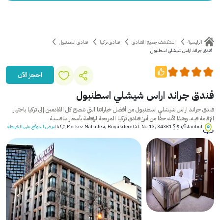
الرئيسية
استكشف جميع الفنادق
فنادق تركيا
فنادق اسطنبول
فندق جراند اراس شيشلي اسطنبول
احجز الآن
فندق جراند اراس شيشلي اسطنبول
فندق جراند اراس شيشلي اسطنبول من أفضل خياراتنا التي ننصح كل القادمين إلى تركيا باختيار
الإقامة فيه، وهذا لأنه حقًا من أبرز فنادق تركيا المريحة للإقامة بأسعار تنافسية
Merkez Mahallesi, Büyükdere Cd. No:13, 34381 Şişli/İstanbul, تركيا
اعرض الموقع على الخريطة