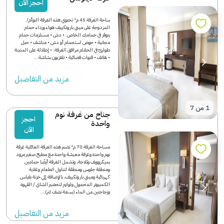
احجز الآن
ساحة الغرفة 45 م² تحتوي هذه الغرفة التوأم/
المزدوجة على ميني بار وتكييف هواء ورداء حمام.
يتوفر في حمامك الخاص: • دش • مستلزمات حمام
مجانية • حوض استحمام أو دش • مناشف • حبل
طوارئ في الحمّام مرافق الغرفة: • إطلالة على المدينة
• هاتف • قنوات فضائية • تلفزيون بشاشة...
مزید من التفاصیل
1
من
7
جناح من غرفة نوم
احجز
واحدة
الآن
مساحة الغرفة 70 م² تضم هذه الغرفة العائلية غرفة
نوم واحدة وغرفة معيشة واحدة مع مطبخ صغير مزود
بميكروويف وثلاجة، وتشمل الغرفة أيضًا حمامين
ومنطقة جلوس ومنطقة لتناول الطعام وغلاية
كهربائية وميني بار وتكييف، بالإضافة إلى خزنة بقياس
الكمبيوتر المحمول ولوازم لتحضير الشاي / القهوة
وزجاجتين من الماء (بسعة نصف لتر)...
مزید من التفاصیل