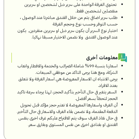
تحتوي الغرفة الواحدة على سرير دبل لشخصين او سريرين
منفصلين لشخصين فقط.
طلب سرير اضافي يتم من خلال الفندق مباشرتا عند الوصول ،
حسب التوفر وحسب نوع وحجم الغرفة
اختيار نوع السرير أن يكون سرير دبل او سريرين منفردين, يكون
عند الوصول الفندق ولا نضمن الاختيار مسبقا نهائيا.
معلومات أخرى
اسعارنا بنسبة 99% شاملة الضرائب والخدمة والافطار واتعاب
الشركة، ومع هذا يرجى التاكد من موظفي المبيعات.
يرجى الانتباه ان الاسعار المعروضة هي اسعار الغرفة ولا تتعلق
بعدد الافراد.
السعر يتغير في حال التأخير بتأكيد الحجز، لهذا يرجاء سرعة تاكيد
الحجز لتحظأ بسعر أفضل.
أن الغرف واسعارها المعروضة لا تعتبر حجز مؤكد قبل تحويل
الدفعة المقدمة، ولا نضمن بقاء الغرف والاسعار في حال التأخير.
في حال نفاذ الغرف سوف يتم الاقتراح عليكم غرف اخرى بنفس
الفندق او بفنادق اخرى من نفس المستوى وبفارق سعر.