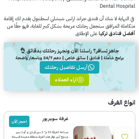
Dental Hospital
في النهاية لا شك أن فندق جراند اراس شيشلي اسطنبول يقدم لك إقامة
متكاملة المرافق ستجعل رحلتك مريحة بشكل كبير للغاية، فهو حقًا من
أفضل فنادق تركيا
على الإطلاق
جاهز تسافر؟ راسلنا الآن ونجهز رحلتك بدقائق 👌
برامج شاملة | فنادق | سائق خاص | دعم 24/7 وباسعار واضحة
أرسل تفاصيل رحلتك
آراء العملاء
انواع الغرف
غرفة سوبيريور
احجز الآن
مساحة الغرفة 35 م² 2 سرير فردي و أو 1 سرير
مزدوج كبير توفر هذه الغرف منطقة معيشة فسيحة