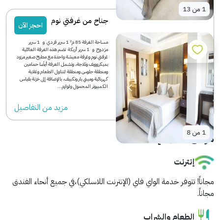
1
من
13
جناح من غرفتي نوم
احجز الآن
مساحة الغرفة 85 م² 1 سرير فردي و 1 سرير
مزدوج و 1 سرير أريكة تضم هذه الغرفة العائلية
غرفتي نوم وغرفة معيشة واحدة مع مطبخ صغير مزود
بميكروويف وثلاجة، وتشمل الغرفة أيضًا حمامين
ومنطقة جلوس ومنطقة لتناول الطعام وغلاية
كهربائية وميني بار وتكييف، بالإضافة إلى خزنة بقياس
الكمبيوتر المحمول ولوازم...
مزید من التفاصیل
1
من
8
مرافق مكان الإقامة
إنترنت
مجاناً!
تتوفر خدمة الواي فاي (الإنترنت اللاسلكي)،في جميع أنحاء الفندق
مجاناً.
الطعام والشراب