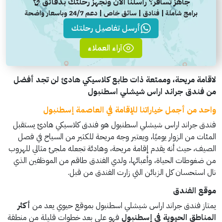
جاهز تسافر؟ راسلنا الآن ونجهز رحلتك بدقائق 👌
برامج شاملة | فنادق | سائق خاص | دعم 24/7 وباسعار واضحة
أرسل تفاصيل رحلتك
آراء العملاء
لاقامة مريحة، وممتعة ذات طابع كلاسيكي هادئ لن تجد أفضل
من فندق جراند اراس شيشلي اسطنبول
واحد من أجمل خياراتنا للإقامة في العاصمة إسطنبول
فندق جراند اراس شيشلي اسطنبول هو فندق كلاسيكي هادئ يستقبل
المئات من الزوار يوميًا، ويعتبر وجه مريحة للكثير من السياح في فصل
الصيف، حيث أنه يقدم إقامة مريحة، وهادئة تجعله ملجئ مثالي للهروب
من ضغوطات الحياة، وأعبائها، ولدي الفندق طاقم من الموظفين الذي
نال استحسان كل الزبائن التي زارت الفندق من قبل.
موقع الفندق
يمتاز فندق جراند اراس شيشلي اسطنبول بموقع حيوي يعد من
أكثر
المناطق الحيوية في إسطنبول
فهو على بعد خطوات قليلة من منطقة