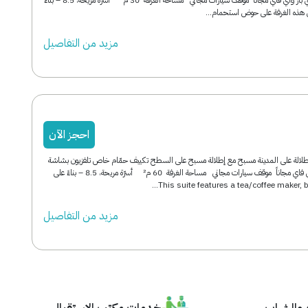
مزید من التفاصیل
احجز الآن
ر مربع إطلالة على المدينة مسبح مع إطلالة مسبح على السطح تكييف حمّام خاص تلفزيون بشاشة
مسطحة ميني بار واي فاي مجاناً موقف سيارات مجاني مساحة الغرفة 60 م² أسرّة مريحة، 8.5 – بناءً على
مزید من التفاصیل