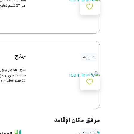
على 27 تقييم تحتوي هذه الغرفة على حوض استحمام...
جناح
1
من
4
جناح 60 مت
27 تقييم This suite features a tea/coffee maker, bathrobe...
مرافق مكان الإقامة
1
من
6