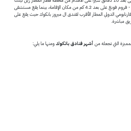
يتمتع فندق ال ميروز بانكوك بموقع مناسب في بانكوك على بعد 10 دقائق سيرًا على الأقدام من محطة قطار المطار ريل لينك
رامكامهانغ، يقع مركز إمبوريوم للتسوق ومحطة بي تي إس - فروم فونغ على بعد 4.2 كم من مكان الإقامة، بينما يقع مستشفى
5.7 كم، ويعتبر مطار سوفارنابومي الدولي المطار الأقرب لفندق ال ميروز بانكوك حيث يقع على
ميزة التي تجعله من
أشهر فنادق بانكوك
ومنها ما يلي: