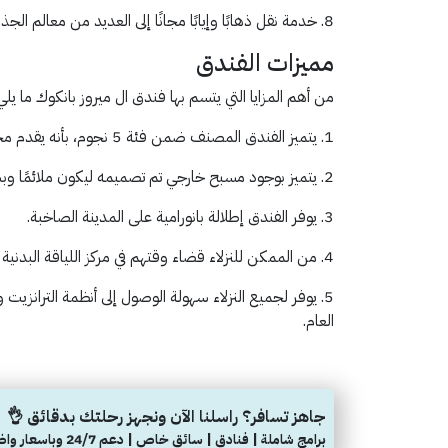
8. خدمة نقل ذهابًا وإيابًا مجانًا إلى العديد من معالم الجذب السياحي.
مميزات الفندق
من أهم المزايا التي يتسم بها فندق ال ميروز بانكوك ما يلي
1. يتميز الفندق المصنف ضمن فئة 5 نجوم، بأنه يقدم مجموعة كاملة من المرافق.
2. يتميز بوجود مسبح خارجي تم تصميمه ليكون ملائمًا وبشكل مثالي لقضاء وقت ممتع في الاسترخاء.
3. يوفر الفندق إطلالة بانورامية على المدينة الصاخبة.
4. من الممكن للنزلاء قضاء وقتهم في مركز اللياقة البدنية المجهز بالكامل.
5. يوفر لجميع النزلاء سهولة الوصول إلى أنظمة التران
العام.
جاهز تسافر؟ راسلنا الآن ونجهز رحلتك بدقائق 👌
برامج شاملة | فنادق | سائق خاص | دعم 24/7 وباسعار واضحة