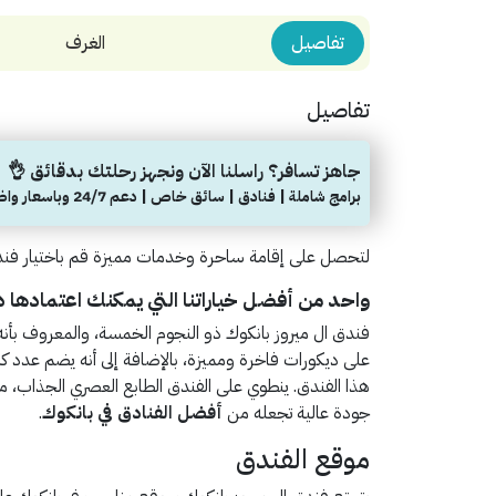
تفاصيل
الغرف
تفاصيل
جاهز تسافر؟ راسلنا الآن ونجهز رحلتك بدقائق 👌
برامج شاملة | فنادق | سائق خاص | دعم 24/7 وباسعار واضحة
لتحصل على إقامة ساحرة وخدمات مميزة قم باختيار فندق
واحد من أفضل خياراتنا التي يمكنك اعتمادها 
فندق ال ميروز بانكوك ذو النجوم الخمسة، والمعروف بأن
على ديكورات فاخرة ومميزة، بالإضافة إلى أنه يضم عدد كبي
هذا الفندق. ينطوي على الفندق الطابع العصري الجذاب، م
جودة عالية تجعله من
أفضل الفنادق في بانكوك
.
موقع الفندق