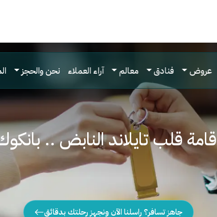
عروض
فنادق
معالم
آراء العملاء
نحن والحجز
ال
قامة قلب تايلاند النابض .. بانكوك
جاهز تسافر؟ راسلنا الآن ونجهز رحلتك بدقائق