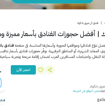
ك
فندق ال ميروز بانكوك
ك | أفضل حجوزات الفنادق بأسعار مميزة وم
فضل تنوّع فنادقها ومواقعها الحيوية وأسعارها المناسبة. في صفحة
فنادق با
معابد الشهيرة، أو المناطق الترفيهية. نوفّر حجوزات فنادق بأسعار تنافسية
لة التنقل، واحتياجات المسافرين العرب لضمان إقامة مريحة وتجربة سياحية مت
احجز الآن
ج
روز بانكوك
اعرض الموقع على الخريطة
فنادق