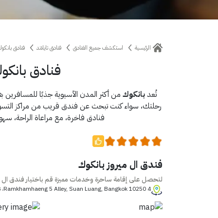
الرئيسية
استكشف جميع الفنادق
فنادق تايلاند
فنادق بانكو
فنادق بانكو
تُعد
بانكوك
من أكثر المدن الآسيوية جذبًا للمسافرين ب
رحلتك، سواء كنت تبحث عن فندق قريب من مراكز التسوق، ال
فنادق فاخرة، مع مراعاة الراحة، سهو
فندق ال ميروز بانكوك
لتحصل على إقامة ساحرة وخدمات مميزة قم باختيار فندق ال مي
4 Ramkhamhaeng 5 Alley, Suan Luang, Bangkok 10250، تايلاند