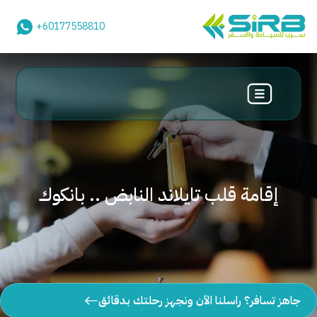
+60177558810
إقامة قلب تايلاند النابض .. بانكوك
جاهز تسافر؟ راسلنا الآن ونجهز رحلتك بدقائق