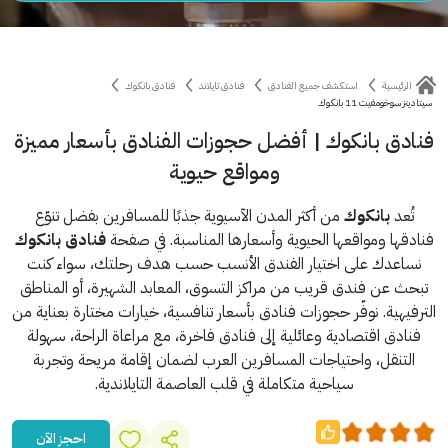
الرئيسية
استكشف جميع الفنادق
فنادق تايلاند
فنادق بانكوك
سيتادينز سوخومفيت 11 بانكوك
فنادق بانكوك | أفضل حجوزات الفنادق بأسعار مميزة
ومواقع حيوية
تُعد
بانكوك
من أكثر المدن الآسيوية جذبًا للمسافرين بفضل تنوّع
فنادقها ومواقعها الحيوية وأسعارها المناسبة. في صفحة
فنادق بانكوك
نساعدك على اختيار الفندق الأنسب حسب هدف رحلتك، سواء كنت
تبحث عن فندق قريب من مراكز التسوق، المعابد الشهيرة، أو المناطق
الترفيهية. نوفّر حجوزات فنادق بأسعار تنافسية، خيارات مختارة بعناية من
فنادق اقتصادية وعائلية إلى فنادق فاخرة، مع مراعاة الراحة، سهولة
التنقل، واحتياجات المسافرين العرب لضمان إقامة مريحة وتجربة
سياحية متكاملة في قلب العاصمة التايلاندية.
احجز الآن