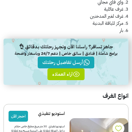
2. واي فاي مجاني
3. غرف عائلية
4. غرف لغير المدخنين
5. مركز للياقة البدنية
6. بار
جاهز تسافر؟ راسلنا الآن ونجهز رحلتك بدقائق 👌
برامج شاملة | فنادق | سائق خاص | دعم 24/7 وباسعار واضحة
أرسل تفاصيل رحلتك
آراء العملاء
انواع الغرف
استوديو تنفيذي
احجز الآن
استوديو تنفيذي 30 متر مربع مطبخ خاص حمّام
داخل الغرفة إطلالة على المدينة مسبح مع إطلالة