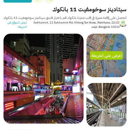
سيتادينز سوخومفيت 11 بانكوك
لتحصل على إقامة مميزة في قلب مدينة بانكوك قم باختيار فندق سيتادينز سوخومفيت 11 بانكوك
22/22 Sukhumvit, 11 Sukhumvit Rd, Khlong Tan Nuea, Watthana,
اعرض الموقع على
Bangkok 10110، تايلاند
الخريطة
اعرض على الخريطة