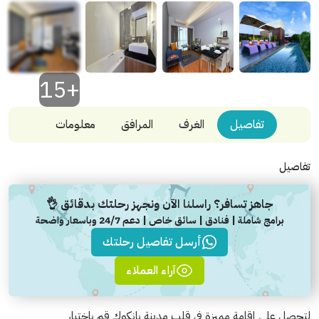
+15
تفاصيل
الغرف
المرافق
معلومات
تفاصيل
جاهز تسافر؟ راسلنا الآن ونجهز رحلتك بدقائق 👌
برامج شاملة | فنادق | سائق خاص | دعم 24/7 وباسعار واضحة
أرسل تفاصيل رحلتك
آراء العملاء
لتحصل على إقامة مميزة في قلب مدينة بانكوك قم باختيار