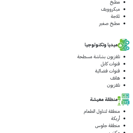
مطبخ
ميكروويف
ثلاجة
مطبخ صغير
ميديا وتكنولوجيا
تلفزيون بشاشة مسطحة
قنوات كابل
قنوات فضائية
هاتف
تلفزيون
منطقة معيشة
منطقة لتناول الطعام
أريكة
منطقة جلوس
مكتب