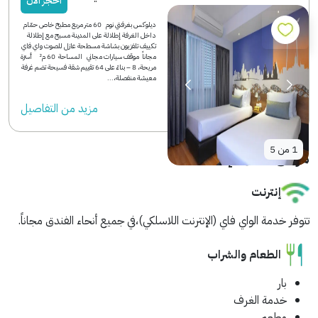
احجز الآن
ديلوكس بغرفتي نوم 60 متر مربع مطبخ خاص حمّام
داخل الغرفة إطلالة على المدينة مسبح مع إطلالة
تكييف تلفزيون بشاشة مسطحة عازل للصوت واي فاي
مجاناً موقف سيارات مجاني المساحة 60 م² أسرّة
مريحة، 8 – بناءً على 64 تقييم شقة فسيحة تضم غرفة
معيشة منفصلة،...
مزید من التفاصیل
1
من
5
مرافق مكان الإقامة
إنترنت
تتوفر خدمة الواي فاي (الإنترنت اللاسلكي)،في جميع أنحاء الفندق مجاناً.
الطعام والشراب
بار
خدمة الغرف
مطعم