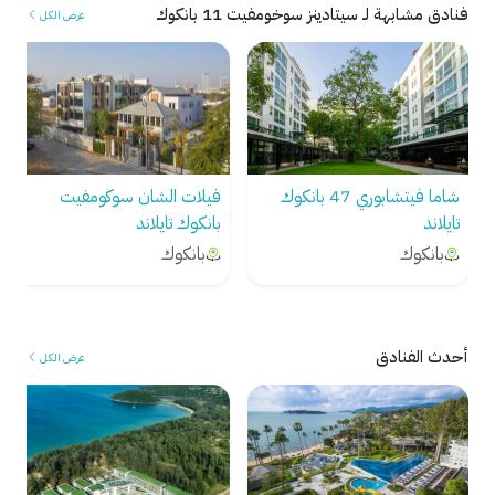
فنادق مشابهة لـ سيتادينز سوخومفيت 11 بانكوك
عرض الكل
شاما فيتشابوري 47 بانكوك
فيلات الشان سوكومفيت
تايلاند
بانكوك تايلاند
بانكوك
بانكوك
أحدث الفنادق
عرض الكل