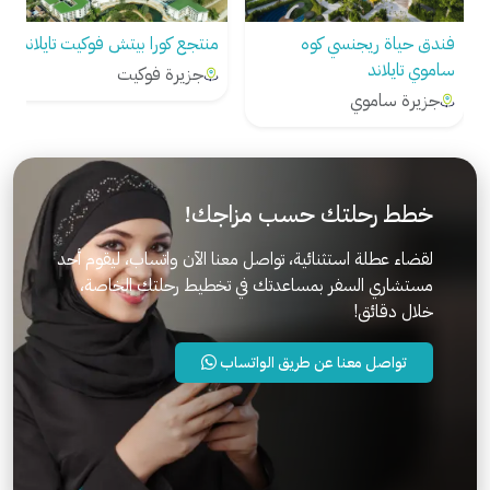
ريجنسي كوه
منتجع كورا بيتش فوكيت تايلاند
فندق أدم كرابي
د
تايلاند
جزيرة فوكيت
موي
جزيرة كرابي
خطط رحلتك حسب مزاجك!
لقضاء عطلة استثنائية، تواصل معنا الآن واتساب، ليقوم أحد
مستشاري السفر بمساعدتك في تخطيط رحلتك الخاصة،
خلال دقائق!
تواصل معنا عن طريق الواتساب