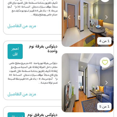
تكييف تلفزيون بشاشة مسطحة عازل للصوت واي فاي
مجاناً موقف سيارات مجاني المساحة 30 م² أسرّة
مريحة، 8 – بناءً على 64 تقييم استوديو مكيف مع
حمام خاص ومطبخ وغرفة...
مزید من التفاصیل
1
من
4
ديلوكس بغرفة نوم
احجز
واحدة
الآن
ديلوكس بغرفة نوم واحدة 40 متر مربع مطبخ خاص
حمّام داخل الغرفة إطلالة على المدينة مسبح مع
إطلالة تكييف تلفزيون بشاشة مسطحة عازل للصوت
واي فاي مجاناً موقف سيارات مجاني المساحة 40
م² أسرّة مريحة، 8 – بناءً على 64 تقييم شقة فسيحة
تضم غرفة معيشة...
مزید من التفاصیل
1
من
5
ديلوكس بغرفتي نوم