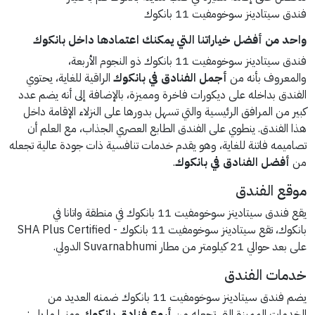
فندق سيتادينز سوخومفيت 11 بانكوك
واحد من أفضل خياراتنا التي يمكنك اعتمادها داخل بانكوك
فندق سيتادينز سوخومفيت 11 بانكوك ذو النجوم الأربعة،
والمعروف بأنه من
أجمل الفنادق في بانكوك
الراقية للغاية، يحتوي
الفندق بداخله على ديكورات فاخرة ومميزة، بالإضافة إلى أنه يضم عدد
كبير من المرافق الرئيسية والتي تسهل بدورها على النزلاء الإقامة داخل
هذا الفندق. ينطوي على الفندق الطابع العصري الجذاب، مع العلم أن
تصاميمه فاتنة للغاية، وهو يقدم خدمات تنافسية ذات جودة عالية تجعله
من
أفضل الفنادق في بانكوك
.
موقع الفندق
يقع فندق سيتادينز سوخومفيت 11 بانكوك في منطقة واتانا في
بانكوك، تقع سيتادينز سوخومفيت 11 بانكوك - SHA Plus Certified
على بعد حوالي 21 كيلومتر من مطار Suvarnabhumi الدولي.
خدمات الفندق
يضم فندق سيتادينز سوخومفيت 11 بانكوك ضمنه العديد من
الخدمات المميزة التي تجعله من
أروع فنادق بانكوك
ومنها ما يلي: