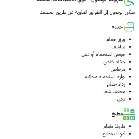
يمكن الوصول إلى الطوابق العلوية عن طريق المصعد
حمام
ورق حمام
مناشف
حوض استحمام أو دش
حمّام خاص
مرحاض
لوازم استحمام مجانية
رداء حمّام
مجفف شعر
دش
مطبخ
طاولة طعام
أدوات مطبخ