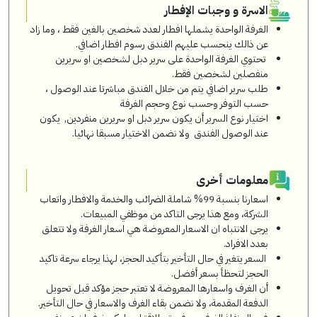
الاسرة و وجبات الإفطار
الغرفة الواحدة يشملها افطار لعدد شخصين بالغين فقط ، وما زاد
عن ذالك ينحسب عليهم الفندق رسوم افطار اضافي.
تحتوي الغرفة الواحدة على سرير دبل لشخصين او سريرين
منفصلين لشخصين فقط.
طلب سرير اضافي يتم من خلال الفندق مباشرتا عند الوصول ،
حسب التوفر وحسب نوع وحجم الغرفة
اختيار نوع السرير أن يكون سرير دبل او سريرين منفردين, يكون
عند الوصول الفندق ولا نضمن الاختيار مسبقا نهائيا.
معلومات أخرى
اسعارنا بنسبة 99% شاملة الضرائب والخدمة والافطار واتعاب
الشركة، ومع هذا يرجى التاكد من موظفي المبيعات.
يرجى الانتباه ان الاسعار المعروضة هي اسعار الغرفة ولا تتعلق
بعدد الافراد.
السعر يتغير في حال التأخير بتأكيد الحجز، لهذا يرجاء سرعة تاكيد
الحجز لتحظأ بسعر أفضل.
أن الغرف واسعارها المعروضة لا تعتبر حجز مؤكد قبل تحويل
الدفعة المقدمة، ولا نضمن بقاء الغرف والاسعار في حال التأخير.