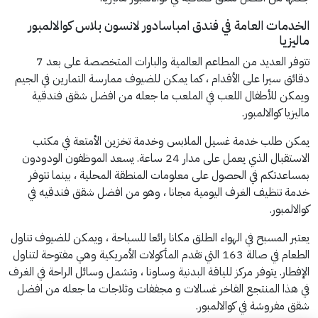
الخدمات العامة في فندق امباسادور لانسون بلاس كوالالمبور
ماليزيا
تتوفر العديد من المطاعم العالمية والبارات المتخصصة على بعد 7
دقائق سيرا على الأقدام ، كما يمكن للضيوف ممارسة التمارين في الجيم
ويمكن للأطفال اللعب في الملعب ما جعله من افضل شقق فندقية
ماليزيا كوالالمبور.
يمكن طلب خدمة غسيل الملابس وخدمة تخزين الأمتعة في مكتب
الاستقبال الذي يعمل على مدار 24 ساعة. يسعد الموظفون الودودون
بمساعدتكم في الحصول على معلومات المنطقة المحلية ، بينما تتوفر
خدمة تنظيف الغرف اليومية مجانا ، وهو من افضل شقق فندقيه في
كوالالمبور.
يعتبر المسبح في الهواء الطلق مكانا رائعا للسباحة ، ويمكن للضيوف تناول
الطعام في صالة 163 التي تقدم المأكولات الأمريكية وهي مفتوحة لتناول
الإفطار. يتوفر مركز للياقة البدنية وساونا ، وتشمل وسائل الراحة في الغرف
في هذا المنتجع الفاخر غسالات و مجففات وثلاجات ما جعله من افضل
شقق مفروشة في كوالالمبور.