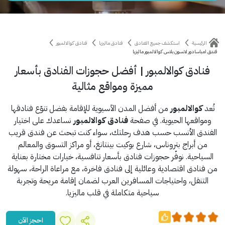
الرئيسية
استكشف جميع الفنادق
فنادق ماليزيا
فنادق كوالالمبور
فندق امباسادور لانسون بلاس كوالالمبور ماليزيا
فنادق كوالالمبور | أفضل حجوزات الفنادق بأسعار
مميزة ومواقع مثالية
تُعد
كوالالمبور
من أفضل المدن الآسيوية للإقامة بفضل تنوّع فنادقها
ومواقعها الحيوية. في صفحة
فنادق كوالالمبور
نساعدك على اختيار
الفندق الأنسب حسب هدف رحلتك، سواء كنت تبحث عن فندق قريب
من أبراج بتروناس، شارع بوكيت بينتانغ، أو مراكز التسوق والمعالم
السياحية. نوفّر حجوزات فنادق بأسعار تنافسية، خيارات مختارة بعناية
من فنادق اقتصادية وعائلية إلى فنادق فاخرة، مع مراعاة الراحة، سهولة
التنقل، واحتياجات المسافرين العرب لضمان إقامة مريحة وتجربة
سياحية متكاملة في قلب ماليزيا.
احجز الآن