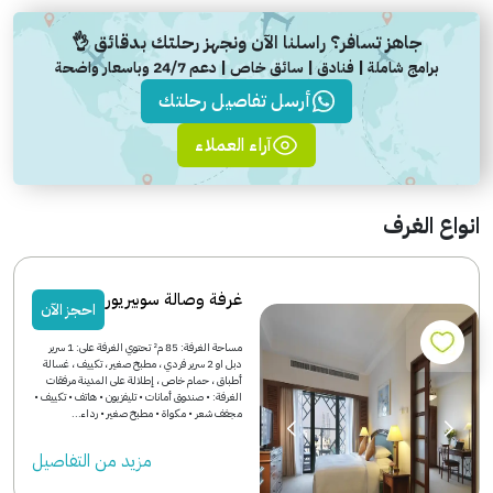
جاهز تسافر؟ راسلنا الآن ونجهز رحلتك بدقائق 👌
برامج شاملة | فنادق | سائق خاص | دعم 24/7 وباسعار واضحة
أرسل تفاصيل رحلتك
آراء العملاء
انواع الغرف
غرفة وصالة سوبيريور
احجز الآن
مساحة الغرفة: 85 م² تحتوي الغرفة على: 1 سرير
دبل او 2 سرير فردي ، مطبخ صغير ، تكييف ، غسالة
أطباق ، حمام خاص ، إطلالة على المدينة مرفقات
الغرفة: • صندوق أمانات • تليفزيون • هاتف • تكييف •
مجفف شعر • مكواة • مطبخ صغير • رداء...
مزید من التفاصیل