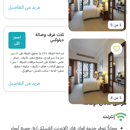
مزید من التفاصیل
1
من
5
ثلاث غرف وصالة
احجز
ديلوكس
الآن
مساحة الغرفة: 191 م² تحتوي الغرفة على: 2 سرير
دبل و 2 سرير فردي ، مطبخ صغير ، تكييف ، حمام
خاص ، اطلاله على المدينه مرفقات الغرفة: • دش •
صندوق أمانات • هاتف • تكييف • مكواة • مطبخ
صغير • ثلاجة • مكتب للعمل • مرافق كي...
مزید من التفاصیل
1
من
4
مرافق مكان الإقامة
إنترنت
مجاناً!
تتوفر خدمة الواي فاي (الإنترنت اللاسلكي)،في جميع أنحاء