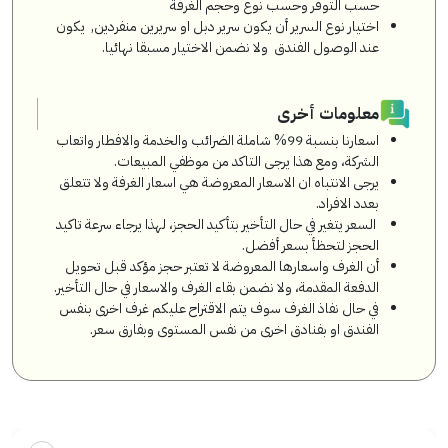
حسب التوفر وحسب نوع وحجم الغرفة
اختيار نوع السرير أن يكون سرير دبل او سريرين منفردين, يكون
عند الوصول الفندق ولا نضمن الاختيار مسبقا نهائيا.
معلومات أخرى
اسعارنا بنسبة 99% شاملة الضرائب والخدمة والافطار واتعاب
الشركة، ومع هذا يرجى التاكد من موظفي المبيعات.
يرجى الانتباه ان الاسعار المعروضة هي اسعار الغرفة ولا تتعلق
بعدد الافراد.
السعر يتغير في حال التأخير بتأكيد الحجز، لهذا يرجاء سرعة تاكيد
الحجز لتحظأ بسعر أفضل.
أن الغرف واسعارها المعروضة لا تعتبر حجز مؤكد قبل تحويل
الدفعة المقدمة، ولا نضمن بقاء الغرف والاسعار في حال التأخير.
في حال نفاذ الغرف سوف يتم الاقتراح عليكم غرف اخرى بنفس
الفندق او بفنادق اخرى من نفس المستوى وبفارق سعر.