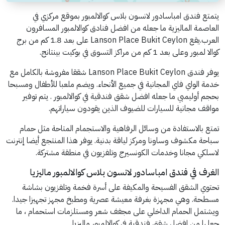
يتمتع فندق امباسادور لانسون بلاس كوالالمبور بموقع مركزي في
العاصمة الماليزية ما جعله من افضل فنادق كوالالمبور المسافرون
العرب.يقع Lanson Place Bukit Ceylon على بعد 1.8 كم من برج
كوالا لمبور وعلى بعد 1 كم من مراكز التسوق في بوكيت بينتانج.
يوفر فندق Lanson Place Bukit Ceylon شققا مفروشة بالكامل مع
خدمة الواي فاي المجانية في جميع الأنحاء. ويضم ملعبا للأطفال ومسبحا
بحجم أوليمبي ما جعله افضل شقق فندقية في كوالالمبور . يتم توفير
مواقف مجانية للسيارات للضيوف الذين يقودون سياراتهم.
تمتع بالاستفادة من وسائل الرفاهية والاستجمام المتاحة مثل حمام
سباحة مكشوف وساونا ومركز لياقة بدنية. يوفر هذا المنتجع أيضا إنترنت
لاسلكي مجانا وخدمات الكونسيرج وتلفزيون في منطقة مشتركة.
الغرف في فندق امباسادور لانسون بلاس كوالالمبور ماليزيا
تحتوي الشقق الفسيحة والمكيفة على أسرة فخمة وتلفزيون بشاشة
مسطحة. وهي مجهزة بغرفة معيشة عصرية ومطبخ مجهز تجهيزا جيدا.
ويشتمل الحمام الداخلي على مجفف شعر ومستلزمات استحمام ، ما
جعلها من افضل شقق فندقية في كوالالمبور ماليزيا.