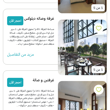
1
من
5
غرفة وصاله ديلوكس
احجز الآن
مساحة الغرفة: 85 م² تحتوي الغرفة على: 1 سرير
دبل او 2 سرير فردي ، مطبخ صغير ، تكييف ، غسالة
أطباق ، حمام خاص ، إطلالة على المسبح مرفقات
الغرفة: • صندوق أمانات • تليفزيون • هاتف • تكييف •
مجفف شعر • مكواة • مطبخ صغير • رداء...
مزید من التفاصیل
1
من
5
غرفتين و صالة
احجز الآن
مساحة الغرفة: 141 م² تحتوي الغرفة على: 1 سرير
دبل و 2 سرير فردي ، مطبخ صغير ، حوض استحمام ،
تكييف ، غسالة أطباق ، حمام خاص مرفقات الغرفة:
• دش • حوض استحمام • صندوق أمانات • تليفزيون
• هاتف • تكييف • مجفف شعر • مكواة •...