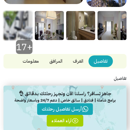
+17
تفاصيل
الغرف
المرافق
معلومات
تفاصيل
جاهز تسافر؟ راسلنا الآن ونجهز رحلتك بدقائق 👌
برامج شاملة | فنادق | سائق خاص | دعم 24/7 وباسعار واضحة
أرسل تفاصيل رحلتك
آراء العملاء