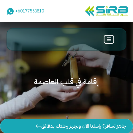
+60177558810
إقامة في قلب العاصمة
جاهز تسافر؟ راسلنا الآن ونجهز رحلتك بدقائق