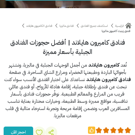
الرئيسية
استكشف جميع الفنادق
فنادق ماليزيا
فنادق الكاميرون هايلاند
فندق زينيث كاميرون ماليزيا
فنادق كاميرون هايلاند | أفضل حجوزات الفنادق
الجبلية بأسعار مميزة
تُعد
كاميرون هايلاند
من أجمل الوجهات الجبلية في ماليزيا، وتشتهر
بأجوائها الباردة وطبيعتها الخضراء ومزارع الشاي الساحرة. في صفحة
فنادق كاميرون هايلاند
نساعدك على اختيار الفندق الأنسب سواء كنت
تبحث عن فندق بإطلالة جبلية، إقامة هادئة للأزواج، أو فندق عائلي
قريب من المزارع والمعالم الطبيعية. نوفّر حجوزات فنادق بأسعار
تنافسية، مواقع مميزة وسط الطبيعة، وخيارات مختارة بعناية تناسب
المسافرين العرب وتضمن إقامة مريحة وتجربة استرخاء مثالية في قلب
مرتفعات ماليزيا.
احجز الآن