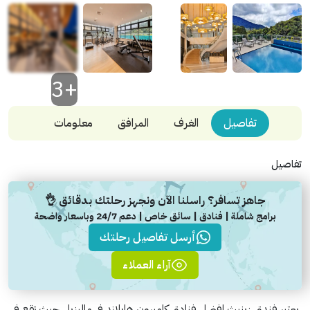
+3
تفاصيل
الغرف
المرافق
معلومات
تفاصيل
جاهز تسافر؟ راسلنا الآن ونجهز رحلتك بدقائق 👌
برامج شاملة | فنادق | سائق خاص | دعم 24/7 وباسعار واضحة
أرسل تفاصيل رحلتك
آراء العملاء
يعتبر فندق زينيث افضل فنادق كاميرون هايلاند في ماليزيا ، حيث تقع في