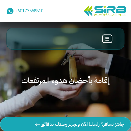
+60177558810
إقامة بأحضان هدوء المرتفعات
جاهز تسافر؟ راسلنا الآن ونجهز رحلتك بدقائق