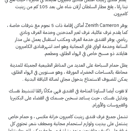
تينا راتا ، يقع مطار السلطان أزلان شاه على بعد 105 كم من زينيث
كاميرون.
يوفر Zenith Cameron أماكن إقامة ذات 5 نجوم مع شرفات خاصة ،
كما يقدم غرف عائلية، غرف لغير المدخنين وخدمة الغرف ونادي
رياضي.
يوفر الفندق خدمة الغرف ومكتب استقبال يعمل على مدار
الساعة وخدمة الواي فاي المجانية وهو احد اشهرفنادق الكاميرون
هايلاند ذو مسبح خاص في الهواء الطلق، ومطعم.
يطل حمام السباحة على العديد من المناظر الطبيعية الجميلة للمدينة
محاطة بالمساحات الخضراء المورقة ، وهو مستويين في الهواء الطلق،
يمكن للضيوف الاستمتاع بدخول مجاني لصالة اللياقة البدنية .
لا تفوت أيضا الساونا المتاحة في الفندق فهي مكانًا رائعًا لتنشيط نفسك
وتدليل نفسك ، حيث يساعد تسخين جسمك في القضاء على البكتيريا
والفيروسات والأورام.
تشمل جميع غرف فندق زينيث كاميرون خزانة ملابس ، و حمام خاص
يشتمل على بيديت ولوازم استحمام مجانية ومجفف شعر. تحتوي كل
غرفة على تكييف وتلفزيون مزود بشاشة مسطحة.
يمكن للضيوف تناول