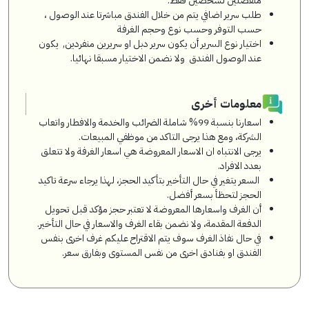
منفصلين لشخصين فقط.
طلب سرير اضافي يتم من خلال الفندق مباشرتا عند الوصول ،
حسب التوفر وحسب نوع وحجم الغرفة
اختيار نوع السرير أن يكون سرير دبل او سريرين منفردين, يكون
عند الوصول الفندق ولا نضمن الاختيار مسبقا نهائيا.
معلومات أخرى
اسعارنا بنسبة 99% شاملة الضرائب والخدمة والافطار واتعاب
الشركة، ومع هذا يرجى التاكد من موظفي المبيعات.
يرجى الانتباه ان الاسعار المعروضة هي اسعار الغرفة ولا تتعلق
بعدد الافراد.
السعر يتغير في حال التأخير بتأكيد الحجز، لهذا يرجاء سرعة تاكيد
الحجز لتحظأ بسعر أفضل.
أن الغرف واسعارها المعروضة لا تعتبر حجز مؤكد قبل تحويل
الدفعة المقدمة، ولا نضمن بقاء الغرف والاسعار في حال التأخير.
في حال نفاذ الغرف سوف يتم الاقتراح عليكم غرف اخرى بنفس
الفندق او بفنادق اخرى من نفس المستوى وبفارق سعر.