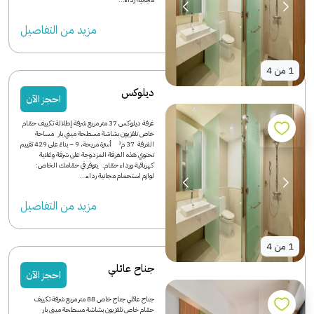
مزید من التفاصیل
1
من
4
ديلوكس
احجز الآن
غرفة ديلوكس 37 متر مربع شرفة إطلالة تكييف حمّام
خاص تلفزيون بشاشة مسطحة ميني بار مساحة
الغرفة 37 م² أسرّة مريحة، 9 – بناءً على 429 تقييم
تحتوي هذه الغرفة المزدوجة على شرفة وغلاية
كهربائية ورداء حمّام. يتوفر في حمّامك الخاص:
لوازم استحمام مجانية رداء...
مزید من التفاصیل
1
من
4
جناح عائلي
احجز الآن
جناح عائلي جناح خاص 88 متر مربع شرفة تكييف
حمّام خاص تلفزيون بشاشة مسطحة ميني بار