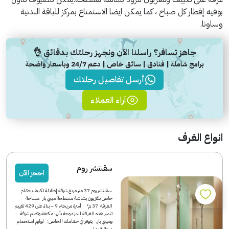
بوفيه إفطار كل صباح ، كما يمكن ايضا الاستمتاع بمركز للياقة البدنية
وساونا.
جاهز تسافر؟ راسلنا الآن ونجهز رحلتك بدقائق 👌
برامج شاملة | فنادق | سائق خاص | دعم 24/7 وباسعار واضحة
أرسل تفاصيل رحلتك
آراء العملاء
انواع الغرف
سقنتشر روم
احجز الآن
سقنتشر روم 37 متر مربع شرفة إطلالة تكييف حمّام
خاص تلفزيون بشاشة مسطحة ميني بار مساحة
الغرفة 37 م² أسرّة مريحة، 9 – بناءً على 429 تقييم
تتميز هذه الغرفة المزدوجة بأنها مكيّفة وتضم شرفة
وميني بار. يتوفر في حمّامك الخاص: لوازم استحمام
مجانية رداء...