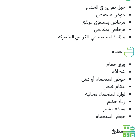
حبل طوارئ في الحمّام
حوض منخفض
مرحاض بمستوى مرتفع
مرحاض بمقابض
ملائمة لمستخدمي الكراسي المتحركة
حمام
ورق حمام
شطافة
حوض استحمام أو دش
حمّام خاص
لوازم استحمام مجانية
رداء حمّام
مجفف شعر
حوض استحمام
مطبخ