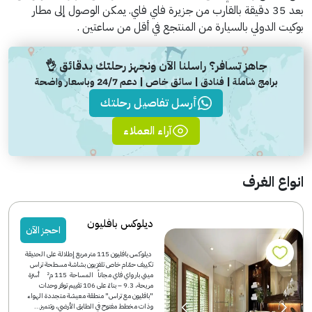
بعد 35 دقيقة بالقارب من جزيرة فاي فاي. يمكن الوصول إلى مطار
بوكيت الدولي بالسيارة من المنتجع في أقل من ساعتين .
جاهز تسافر؟ راسلنا الآن ونجهز رحلتك بدقائق 👌
برامج شاملة | فنادق | سائق خاص | دعم 24/7 وباسعار واضحة
أرسل تفاصيل رحلتك
آراء العملاء
انواع الغرف
ديلوكس بافليون
احجز الآن
ديلوكس بافليون 115 متر مربع إطلالة على الحديقة
تكييف حمّام خاص تلفزيون بشاشة مسطحة تراس
ميني بار واي فاي مجاناً المساحة 115 م² أسرّة
مريحة، 9.3 – بناءً على 106 تقييم توفر وحدات
"بافليون مع تراس" منطقة معيشة متجددة الهواء
وذات مخطط مفتوح في الطابق الأرضي، وتتميز...