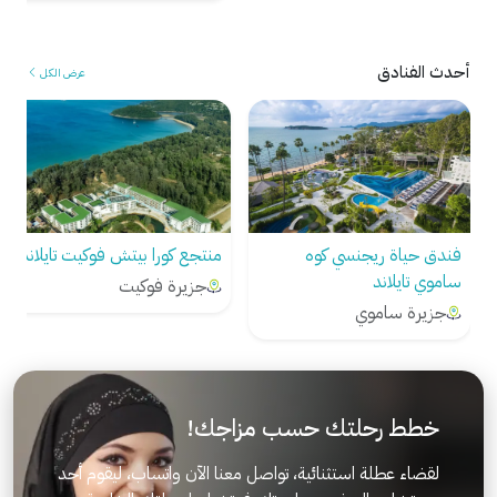
أحدث الفنادق
عرض الكل
فندق حياة ريجنسي كوه
منتجع كورا بيتش فوكيت تايلاند
ساموي تايلاند
جزيرة فوكيت
جزيرة ساموي
خطط رحلتك حسب مزاجك!
لقضاء عطلة استثنائية، تواصل معنا الآن واتساب، ليقوم أحد