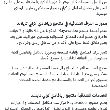
من افضل منتجعات كرابي. يوفر فندق رايافادي إقامة فاخرة على شاطئ
البحر على ساحل اندامان في كرابي ، بجوار منتزه كرابي مارين الوطني
مباشرة.
مميزات الغرف الفندقية في منتجع رايافادي كرابي تايلاند
تنتشر أجنحة منتجع Rayavadee المكونة من 94 طابقا و 7 فيلات
فاخرة في جميع أنحاء الحدائق الاستوائية وبساتين جوز الهند على بعد
بضع دقائق فقط سيرا على الأقدام من شاطئي رايلاي وفرانانج .
تتميز غرف المنتجع بإقامة فسيحة ومجهزة بالكامل وتفاصيل أنيقة
مستوحاة من الثقافة التايلندية في جميع الأنحاء.
يمتزج التصميم الفريد للجناح والهندسة المعمارية الحائزة على جوائز
بشكل مثالي مع البيئة الطبيعية المحيطة بالمنتجع . بينما توفر الفيلات
مستوى آخر من الفخامة والمساحة مع خدمة الخادم الشخصي
المخصصة.
الخدمات الفندقية منتجع رايافادي كرابي تايلاند
يضم منتجع Rayavadee مركز سبا متكامل الخدمات و4 خيارات
لتناول الطعام ومسبحا في الهواء الطلق ، كما تحيط بها الحدائق الاستوائية