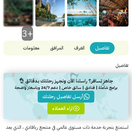
+3
تفاصيل
الغرف
المرافق
معلومات
تفاصيل
جاهز تسافر؟ راسلنا الآن ونجهز رحلتك بدقائق 👌
برامج شاملة | فنادق | سائق خاص | دعم 24/7 وباسعار واضحة
أرسل تفاصيل رحلتك
آراء العملاء
استمتع بتجربة خدمة ذات مستوى عالمي في منتجع ريافادي ، الذي يعد