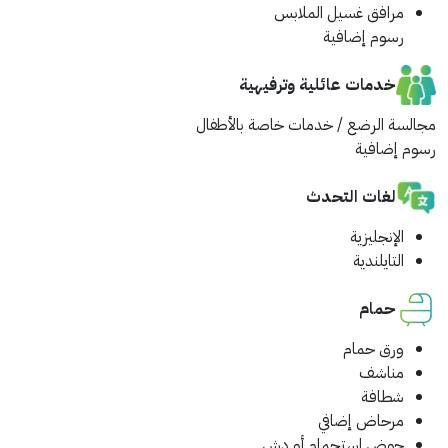
مرافق غسيل الملابس
رسوم إضافية
خدمات عائلية وترفيهية
مجالسة الرضع / خدمات خاصة بالأطفال
رسوم إضافية
لغات التحدث
الإنجليزية
التايلندية
حمام
ورق حمام
مناشف
شطافة
مرحاض إضافي
حوض استحمام أو دش