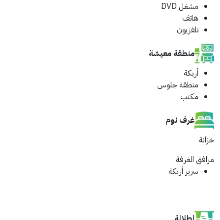
مشغل DVD
هاتف
تلفزيون
منطقة معيشة
أريكة
منطقة جلوس
مكتب
غرف نوم
خزانة
مرافق الغرفة
سرير أريكة
إطلالة