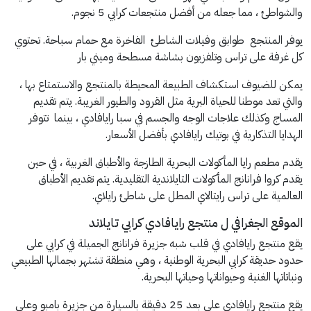
والشواطئ ، مما جعله من أفضل منتجعات كرابي 5 نجوم.
يوفر المنتجع طوابق وفيلات الشاطئ الفاخرة مع حمام سباحة. تحتوي
كل غرفة على تراس وتلفزيون بشاشة مسطحة وميني بار
يمكن للضيوف استكشاف الطبيعة المحيطة بالمنتجع والاستمتاع بها ،
والتي تعد موطنا للحياة البرية مثل القرود والطيور الغريبة. يتم تقديم
المساج وكذلك علاجات الوجه والجسم في سبا رايافادي ، بينما تتوفر
الهدايا التذكارية في بوتيك رايافادي بأفضل الأسعار.
يقدم مطعم رايا المأكولات البحرية الطازجة والأطباق الغربية ، في حين
يقدم كروا فرانانج المأكولات التايلاندية التقليدية. يتم تقديم الأطباق
العالمية على تراس رايتالاي المطل على شاطئ رايلاي.
الموقع الجغرافي ل منتجع رايافادي كرابي تايلاند
يقع منتجع رايافادي في قلب شبه جزيرة فرانانج الجميلة في كرابي على
حدود حديقة كرابي البحرية الوطنية ، وهي منطقة تشتهر بجمالها الطبيعي
ونباتاتها الغنية وحيواناتها وحياتها البحرية.
يقع منتجع رايافادي على بعد 25 دقيقة بالسيارة من جزيرة بامبو وعلى