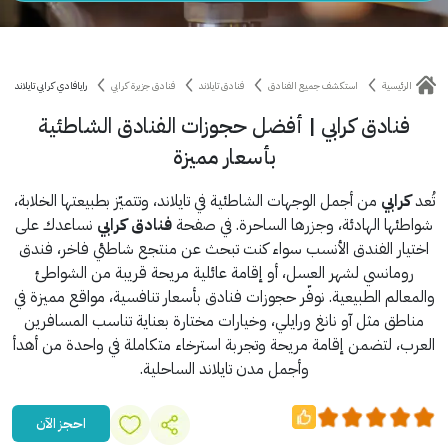
الرئيسية
استكشف جميع الفنادق
فنادق تايلاند
فنادق جزيرة كرابي
رايافادي كرابي تايلاند
فنادق كرابي | أفضل حجوزات الفنادق الشاطئية
بأسعار مميزة
تُعد
كرابي
من أجمل الوجهات الشاطئية في تايلاند، وتتميّز بطبيعتها الخلابة،
شواطئها الهادئة، وجزرها الساحرة. في صفحة
فنادق كرابي
نساعدك على
اختيار الفندق الأنسب سواء كنت تبحث عن منتجع شاطئي فاخر، فندق
رومانسي لشهر العسل، أو إقامة عائلية مريحة قريبة من الشواطئ
والمعالم الطبيعية. نوفّر حجوزات فنادق بأسعار تنافسية، مواقع مميزة في
مناطق مثل آو نانغ ورايلي، وخيارات مختارة بعناية تناسب المسافرين
العرب، لتضمن إقامة مريحة وتجربة استرخاء متكاملة في واحدة من أهدأ
وأجمل مدن تايلاند الساحلية.
احجز الآن