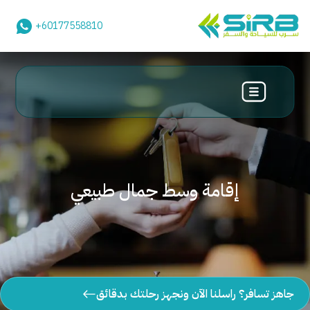
+60177558810
إقامة وسط جمال طبيعي
جاهز تسافر؟ راسلنا الآن ونجهز رحلتك بدقائق