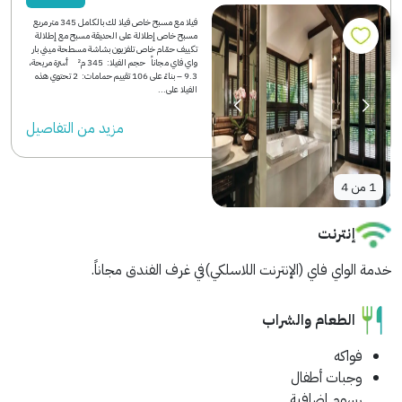
فيلا مع مسبح خاص فيلا لك بالكامل 345 متر مربع
مسبح خاص إطلالة على الحديقة مسبح مع إطلالة
تكييف حمّام خاص تلفزيون بشاشة مسطحة ميني بار
واي فاي مجاناً حجم الفيلا: 345 م² أسرّة مريحة،
9.3 – بناءً على 106 تقييم حمامات: 2 تحتوي هذه
الفيلا على...
مزید من التفاصیل
1
من
4
مرافق مكان الإقامة
إنترنت
خدمة الواي فاي (الإنترنت اللاسلكي)في غرف الفندق مجاناً.
الطعام والشراب
فواكه
وجبات أطفال
رسوم إضافية