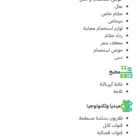
نعال
حمّام خاص
مرحاض
لوازم استحمام مجانية
رداء حمّام
مجفف شعر
حوض استحمام
دش
مطبخ
غلاية كهربائية
ثلاجة
ميديا وتكنولوجيا
تلفزيون بشاشة مسطحة
قنوات كابل
قنوات فضائية