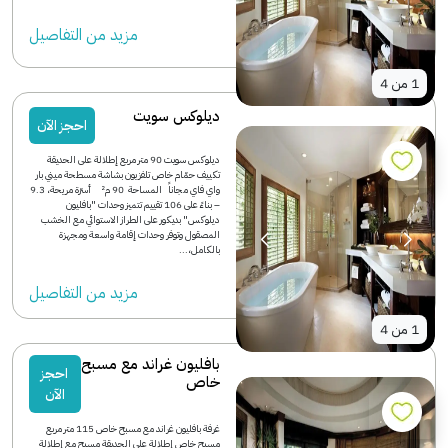
مزید من التفاصیل
1
من
4
ديلوكس سويت
احجز الآن
ديلوكس سويت 90 متر مربع إطلالة على الحديقة
تكييف حمّام خاص تلفزيون بشاشة مسطحة ميني بار
واي فاي مجاناً المساحة 90 م² أسرّة مريحة، 9.3
– بناءً على 106 تقييم تتميز وحدات "بافليون
ديلوكس" بديكور على الطراز الاستوائي مع الخشب
المصقول وتوفر وحدات إقامة واسعة ومجهزة
بالكامل،...
مزید من التفاصیل
1
من
4
بافليون غراند مع مسبح
احجز
خاص
الآن
غرفة بافليون غراند مع مسبح خاص 115 متر مربع
مسبح خاص إطلالة على الحديقة مسبح مع إطلالة