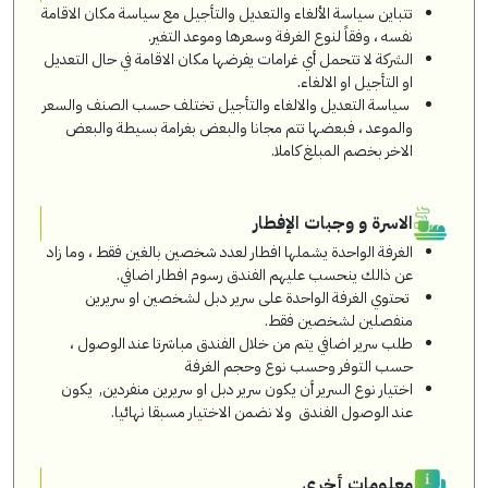
تتباين سياسة الألغاء والتعديل والتأجيل مع سياسة مكان الاقامة
نفسه ، وفقاً لنوع الغرفة وسعرها وموعد التغير.
الشركة لا تتحمل أي غرامات يفرضها مكان الاقامة في حال التعديل
او التأجيل او الالغاء.
سياسة التعديل والالغاء والتأجيل تختلف حسب الصنف والسعر
والموعد ، فبعضها تتم مجانا والبعض بغرامة بسيطة والبعض
الاخر بخصم المبلغ كاملا.
الاسرة و وجبات الإفطار
الغرفة الواحدة يشملها افطار لعدد شخصين بالغين فقط ، وما زاد
عن ذالك ينحسب عليهم الفندق رسوم افطار اضافي.
تحتوي الغرفة الواحدة على سرير دبل لشخصين او سريرين
منفصلين لشخصين فقط.
طلب سرير اضافي يتم من خلال الفندق مباشرتا عند الوصول ،
حسب التوفر وحسب نوع وحجم الغرفة
اختيار نوع السرير أن يكون سرير دبل او سريرين منفردين, يكون
عند الوصول الفندق ولا نضمن الاختيار مسبقا نهائيا.
معلومات أخرى