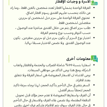
الاسرة و وجبات الإفطار
الغرفة الواحدة يشملها افطار لعدد شخصين بالغين فقط ، وما زاد
عن ذالك ينحسب عليهم الفندق رسوم افطار اضافي.
تحتوي الغرفة الواحدة على سرير دبل لشخصين او سريرين
منفصلين لشخصين فقط.
طلب سرير اضافي يتم من خلال الفندق مباشرتا عند الوصول ،
حسب التوفر وحسب نوع وحجم الغرفة
اختيار نوع السرير أن يكون سرير دبل او سريرين منفردين, يكون
عند الوصول الفندق ولا نضمن الاختيار مسبقا نهائيا.
معلومات أخرى
اسعارنا بنسبة 99% شاملة الضرائب والخدمة والافطار واتعاب
الشركة، ومع هذا يرجى التاكد من موظفي المبيعات.
يرجى الانتباه ان الاسعار المعروضة هي اسعار الغرفة ولا تتعلق
بعدد الافراد.
السعر يتغير في حال التأخير بتأكيد الحجز، لهذا يرجاء سرعة تاكيد
الحجز لتحظأ بسعر أفضل.
أن الغرف واسعارها المعروضة لا تعتبر حجز مؤكد قبل تحويل
الدفعة المقدمة، ولا نضمن بقاء الغرف والاسعار في حال التأخير.
في حال نفاذ الغرف سوف يتم الاقتراح عليكم غرف اخرى بنفس