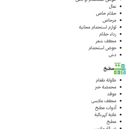
نعال
حمّام خاص
مرحاض
لوازم استحمام مجانية
رداء حمّام
مجفف شعر
حوض استحمام
دش
مطبخ
طاولة طعام
محمصة خبز
موقد
مجفف ملابس
أدوات مطبخ
غلاية كهربائية
مطبخ
غسالة ملابس