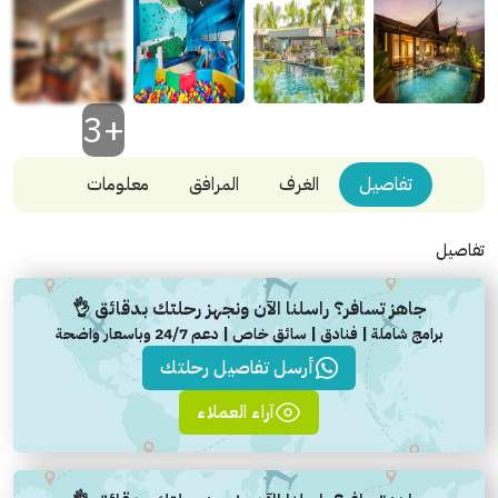
+3
تفاصيل
الغرف
المرافق
معلومات
تفاصيل
جاهز تسافر؟ راسلنا الآن ونجهز رحلتك بدقائق 👌
برامج شاملة | فنادق | سائق خاص | دعم 24/7 وباسعار واضحة
أرسل تفاصيل رحلتك
آراء العملاء