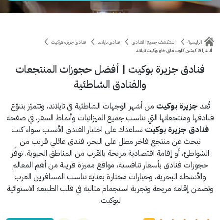
الرئيسية
استكشف جميع الفنادق
فنادق تايلاند
فنادق جزيرة فوكيت
أنانتارا فاكيشن كلوب ماي خاو بوكيت تايلاند
فنادق جزيرة بوكيت | أفضل حجوزات المنتجعات
والفنادق الشاطئية
تُعد
جزيرة بوكيت
من أشهر الوجهات الشاطئية في تايلاند، وتتميّز بتنوّع
فنادقها ومنتجعاتها التي تناسب جميع الميزانيات وأنماط السفر. في صفحة
فنادق جزيرة بوكيت
نساعدك على اختيار الفندق الأنسب سواء كنت
تبحث عن منتجع فاخر مطل على البحر، فندق عائلي قريب من
الشواطئ، أو إقامة اقتصادية مريحة بالقرب من المناطق الحيوية. نوفّر
حجوزات فنادق بأسعار تنافسية، مواقع مميزة قريبة من أهم المعالم
والأنشطة البحرية، وخيارات مختارة بعناية تناسب المسافرين العرب
وتضمن إقامة مريحة وتجربة استجمام مثالية في قلب الطبيعة الاستوائية
لبوكيت.