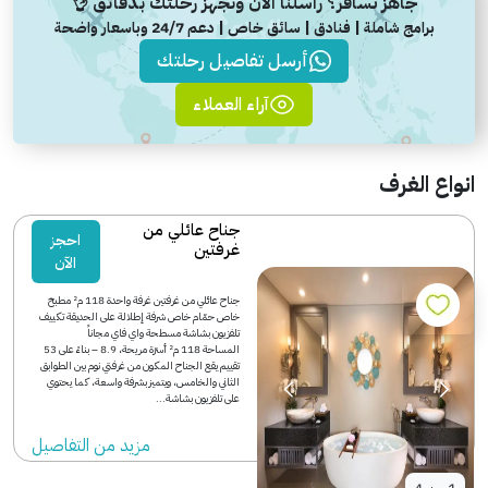
جاهز تسافر؟ راسلنا الآن ونجهز رحلتك بدقائق 👌
برامج شاملة | فنادق | سائق خاص | دعم 24/7 وباسعار واضحة
أرسل تفاصيل رحلتك
آراء العملاء
انواع الغرف
جناح عائلي من
احجز
غرفتين
الآن
جناح عائلي من غرفتين غرفة واحدة 118 م² مطبخ
خاص حمّام خاص شرفة إطلالة على الحديقة تكييف
تلفزيون بشاشة مسطحة واي فاي مجاناً
المساحة 118 م² أسرّة مريحة، 8.9 – بناءً على 53
تقييم يقع الجناح المكون من غرفتي نوم بين الطوابق
الثاني والخامس، ويتميز بشرفة واسعة، كما يحتوي
على تلفزيون بشاشة...
مزید من التفاصیل