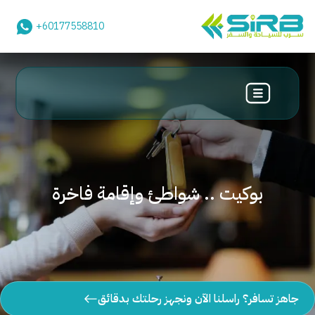
+60177558810
بوكيت .. شواطئ وإقامة فاخرة
جاهز تسافر؟ راسلنا الآن ونجهز رحلتك بدقائق