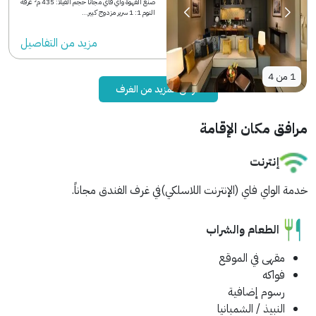
صنع القهوة واي فاي مجاناً حجم الفيلا: 435 م² غرفة
النوم 1: 1 سرير مزدوج كبير...
مزید من التفاصیل
1
من
4
عرض المزيد من الغرف
مرافق مكان الإقامة
إنترنت
خدمة الواي فاي (الإنترنت اللاسلكي)في غرف الفندق مجاناً.
الطعام والشراب
مقهى في الموقع
فواكه
رسوم إضافية
النبيذ / الشمبانيا