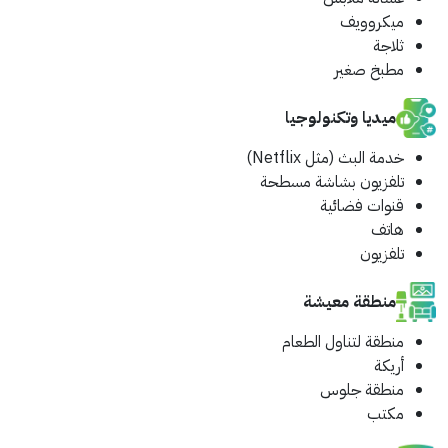
ميكروويف
ثلاجة
مطبخ صغير
ميديا وتكنولوجيا
خدمة البث (مثل Netflix)
تلفزيون بشاشة مسطحة
قنوات فضائية
هاتف
تلفزيون
منطقة معيشة
منطقة لتناول الطعام
أريكة
منطقة جلوس
مكتب