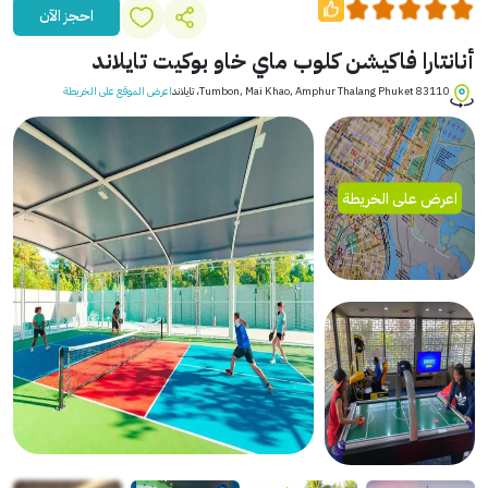
احجز الآن
أنانتارا فاكيشن كلوب ماي خاو بوكيت تايلاند
Tumbon, Mai Khao, Amphur Thalang Phuket 83110، تايلاند
اعرض الموقع على الخريطة
اعرض على الخريطة