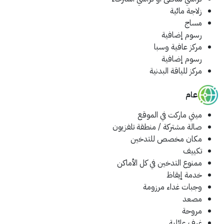
زلاجة مائية
مساج
رسوم إضافية
مركز عافية وسبا
رسوم إضافية
مركز للياقة البدنية
عام
ميني ماركت في الموقع
صالة مشتركة / منطقة تلفزيون
مكان مخصص للتدخين
تكييف
ممنوع التدخين في كل الأماكن
خدمة إيقاظ
وجبات غداء مرزومة
مصعد
مروحة
غرف عائلية