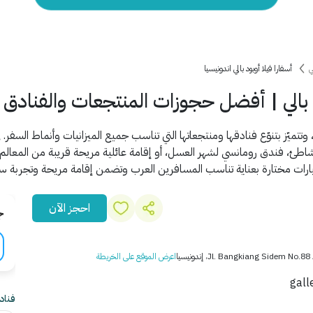
ي
أسفارا فيلا أوبود بالي اندونيسيا
بالي | أفضل حجوزات المنتجعات والفنادق ب
تتميّز بتنوّع فنادقها ومنتجعاتها التي تناسب جميع الميزانيات وأنماط السفر
، فندق رومانسي لشهر العسل، أو إقامة عائلية مريحة قريبة من المعالم ال
ارات مختارة بعناية تناسب المسافرين العرب وتضمن إقامة مريحة وتجربة سياحي
احجز الآن
ج
Jl. Bangkiang Sidem ، إندونيسيا
اعرض الموقع على الخريطة
فناد