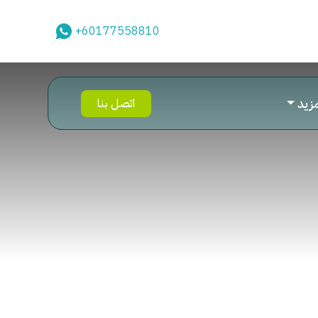
+60177558810
مزيد
اتصل بنا