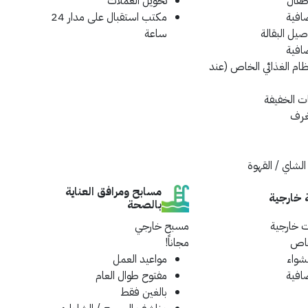
طفال
تحويل العملات
افية
مكتب استقبال على مدار 24
يل البقالة
ساعة
افية
نظام الغذائي الخاص (عند
ات الخفيفة
غرف
الشاي / القهوة
مسابح ومرافق العناية
 خارجية
بالصحة
 خارجية
مسبح خارجي
اص
مجاناً!
شواء
مواعيد العمل
افية
مفتوح طوال العام
بالغين فقط