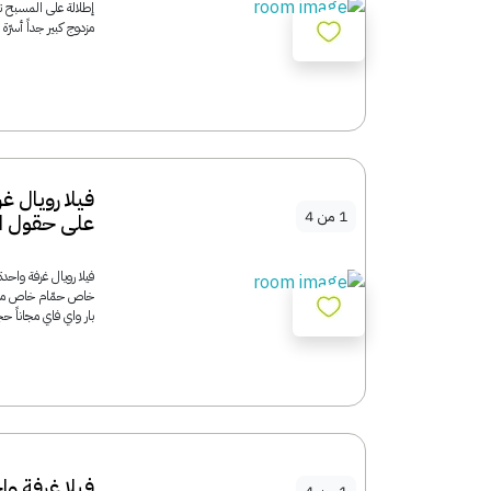
مزدوج كبير جداً أسرّة مريحة، 9 – بناءً على 20 تقييم 
فيلا رويال
1
من
4
على حقول الا
خاص حمّام خاص مسب
بار واي فاي مجاناً حجم الفيلا: 120 م² 1 سرير مزدوج 
فيلا غرفة 