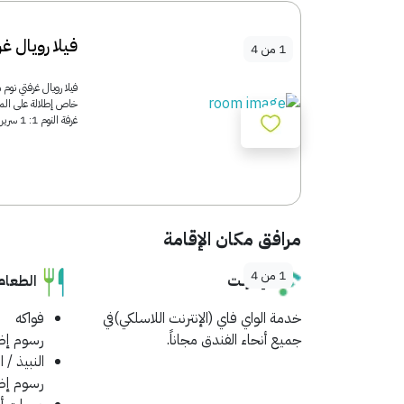
فيلا رويال 
1
من
4
غرفة النوم 1: 1 سرير مزدوج كبير غرفة النوم 2: 2 سرير فردي...
مرافق مكان الإقامة
1
من
4
إنترنت
الطعام
خدمة الواي فاي (الإنترنت اللاسلكي)في
فواكه
جميع أنحاء الفندق مجاناً.
رسوم إض
النبيذ / ا
رسوم إض