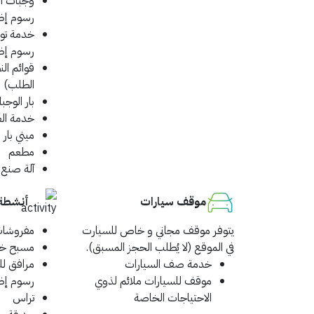
وجبات أ
رسوم إض
خدمة توص
رسوم إض
قوائم ال
الطلب)
بار الوجب
خدمة ال
ميني بار
مطعم
آلة صنع 
موقف سيارات
أنشطة
يتوفر موقف مجاني و خاص للسيارت
مفروشات
في الموقع (لا يُطلب الحجز المسبق).
مسبح خ
خدمة صف السيارات
مرافق لل
موقف للسيارات ملائم لذوي
رسوم إض
الاحتياجات الخاصة
تراس