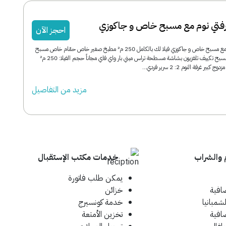
غرفتي نوم مع مسبح خاص و جاكوزي
احجز الآن
فيلا رويال غرفتي نوم مع مسبح خاص و جاكوزي فيلا لك بالكامل 250 م² مطبخ صغير خاص حمّام خاص مسبح
خاص إطلالة على المسبح تكييف تلفزيون بشاشة مسطحة تراس ميني بار واي فاي مجاناً حجم الفيلا: 250 م²
مزید من التفاصیل
 والشراب
خدمات مكتب الإستقبال
يمكن طلب فاتورة
افية
خزائن
لشمبانيا
خدمة كونسيرج
افية
تخزين الأمتعة