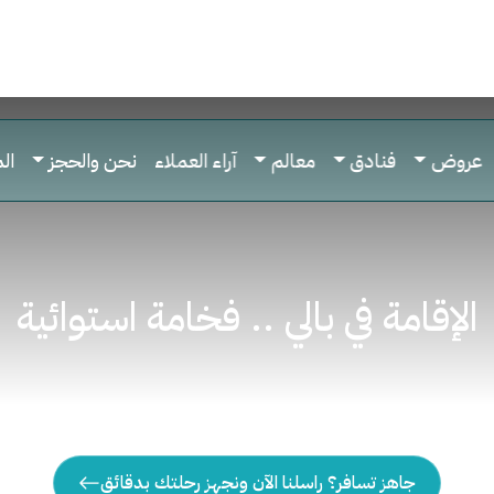
عروض
فنادق
معالم
آراء العملاء
نحن والحجز
ال
الإقامة في بالي .. فخامة استوائية
جاهز تسافر؟ راسلنا الآن ونجهز رحلتك بدقائق