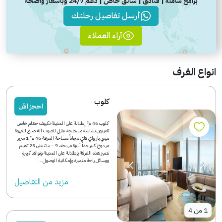
برامج شاملة | فنادق | سائق خاص | دعم 24/7 وباسعار واضحة
أرسل تفاصيل رحلتك
آراء العملاء
انواع الغرف
كلوب
احجز الآن
كلوب 46 م² إطلالة على المدينة تكييف حمّام خاص
تلفزيون بشاشة مسطحة عازل للصوت آلة صنع القهوة
ميني بار واي فاي مجاناً مساحة الغرفة 46 م² 1 سرير
مزدوج كبير جداً أسرّة مريحة، 9 – بناءً على 25 تقييم
تتميز هذه الغرفة بإطلالة على المدينة ونوافذ كبيرة
ووسائل راحة متميزة وإمكانية الوصول...
مزید من التفاصیل
1
من
4