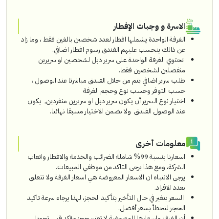
الاسرة و وجبات الإفطار
الغرفة الواحدة يشملها افطار لعدد شخصين بالغين فقط ، وما زاد
عن ذالك ينحسب عليهم الفندق رسوم افطار اضافي.
تحتوي الغرفة الواحدة على سرير دبل لشخصين او سريرين
منفصلين لشخصين فقط.
طلب سرير اضافي يتم من خلال الفندق مباشرتا عند الوصول ،
حسب التوفر وحسب نوع وحجم الغرفة
اختيار نوع السرير أن يكون سرير دبل او سريرين منفردين, يكون
عند الوصول الفندق ولا نضمن الاختيار مسبقا نهائيا.
معلومات أخرى
اسعارنا بنسبة 99% شاملة الضرائب والخدمة والافطار واتعاب
الشركة، ومع هذا يرجى التاكد من موظفي المبيعات.
يرجى الانتباه ان الاسعار المعروضة هي اسعار الغرفة ولا تتعلق
بعدد الافراد.
السعر يتغير في حال التأخير بتأكيد الحجز، لهذا يرجاء سرعة تاكيد
الحجز لتحظأ بسعر أفضل.
أن الغرف واسعارها المعروضة لا تعتبر حجز مؤكد قبل تحويل