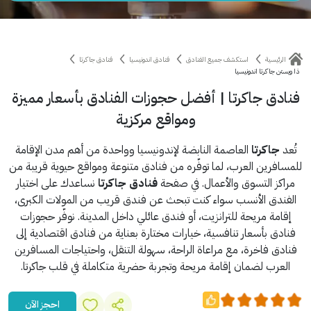
الرئيسية
استكشف جميع الفنادق
فنادق اندونيسيا
فنادق جاكرتا
ذا ويستن جاكرتا اندونيسيا
فنادق جاكرتا | أفضل حجوزات الفنادق بأسعار مميزة
ومواقع مركزية
تُعد
جاكرتا
العاصمة النابضة لإندونيسيا وواحدة من أهم مدن الإقامة
للمسافرين العرب، لما توفّره من فنادق متنوعة ومواقع حيوية قريبة من
مراكز التسوق والأعمال. في صفحة
فنادق جاكرتا
نساعدك على اختيار
الفندق الأنسب سواء كنت تبحث عن فندق قريب من المولات الكبرى،
إقامة مريحة للترانزيت، أو فندق عائلي داخل المدينة. نوفّر حجوزات
فنادق بأسعار تنافسية، خيارات مختارة بعناية من فنادق اقتصادية إلى
فنادق فاخرة، مع مراعاة الراحة، سهولة التنقل، واحتياجات المسافرين
العرب لضمان إقامة مريحة وتجربة حضرية متكاملة في قلب جاكرتا.
احجز الآن