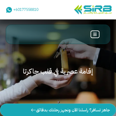
+60177558810
إقامة عصرية في قلب جاكرتا
جاهز تسافر؟ راسلنا الآن ونجهز رحلتك بدقائق