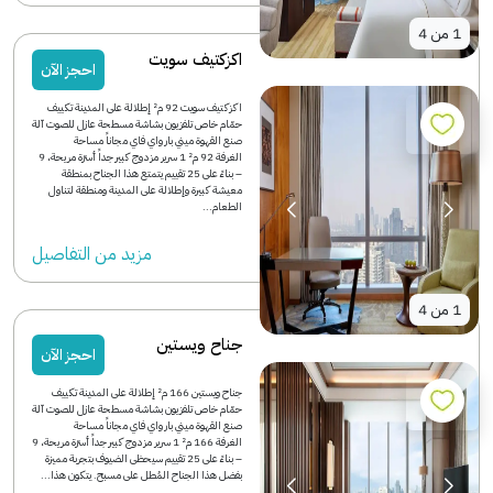
1
من
4
اكزكتيف سويت
احجز الآن
اكزكتيف سويت 92 م² إطلالة على المدينة تكييف
حمّام خاص تلفزيون بشاشة مسطحة عازل للصوت آلة
صنع القهوة ميني بار واي فاي مجاناً مساحة
الغرفة 92 م² 1 سرير مزدوج كبير جداً أسرّة مريحة، 9
– بناءً على 25 تقييم يتمتع هذا الجناح بمنطقة
معيشة كبيرة وإطلالة على المدينة ومنطقة لتناول
الطعام...
مزید من التفاصیل
1
من
4
جناح ويستين
احجز الآن
جناح ويستين 166 م² إطلالة على المدينة تكييف
حمّام خاص تلفزيون بشاشة مسطحة عازل للصوت آلة
صنع القهوة ميني بار واي فاي مجاناً مساحة
الغرفة 166 م² 1 سرير مزدوج كبير جداً أسرّة مريحة، 9
– بناءً على 25 تقييم سيحظى الضيوف بتجربة مميزة
بفضل هذا الجناح المُطل على مسبح. يتكون هذا...