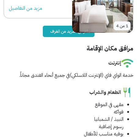
مزید من التفاصیل
1
من
4
عرض المزيد من الغرف
مرافق مكان الإقامة
إنترنت
خدمة الواي فاي (الإنترنت اللاسلكي)في جميع أنحاء الفندق مجاناً.
الطعام والشراب
مقهى في الموقع
فواكه
النبيذ / الشمبانيا
رسوم إضافية
بوفيه مناسب للأطفال