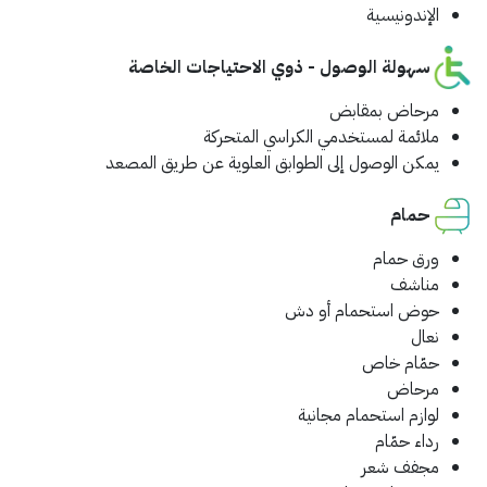
الإندونيسية
سهولة الوصول - ذوي الاحتياجات الخاصة
مرحاض بمقابض
ملائمة لمستخدمي الكراسي المتحركة
يمكن الوصول إلى الطوابق العلوية عن طريق المصعد
حمام
ورق حمام
مناشف
حوض استحمام أو دش
نعال
حمّام خاص
مرحاض
لوازم استحمام مجانية
رداء حمّام
مجفف شعر