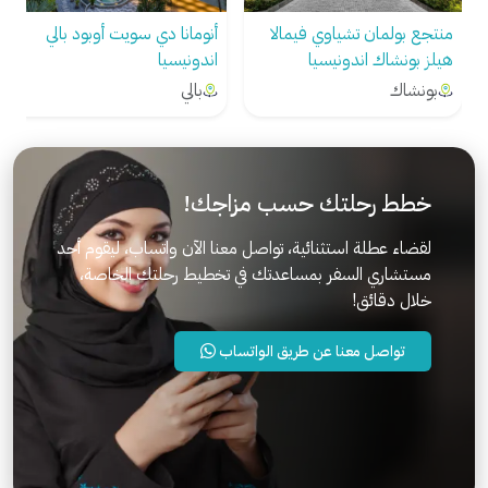
منتجع بولمان تشياوي فيمالا
أنومانا دي سويت أوبود بالي
هيلز بونشاك اندونيسيا
اندونيسيا
بونشاك
بالي
خطط رحلتك حسب مزاجك!
لقضاء عطلة استثنائية، تواصل معنا الآن واتساب، ليقوم أحد
مستشاري السفر بمساعدتك في تخطيط رحلتك الخاصة،
خلال دقائق!
تواصل معنا عن طريق الواتساب