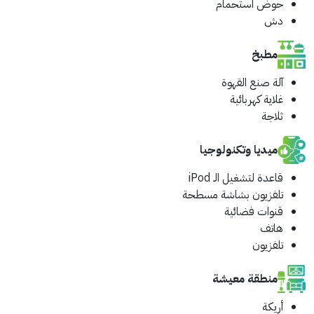
حوض استحمام
دش
مطبخ
آلة صنع القهوة
غلاية كهربائية
ثلاجة
ميديا وتكنولوجيا
قاعدة لتشغيل الـ iPod
تلفزيون بشاشة مسطحة
قنوات فضائية
هاتف
تلفزيون
منطقة معيشة
أريكة