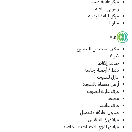
مركز عافية وسبا
رسوم إضافية
مركز للياقة البدنية
ساونا
عام
مكان مخصص للتدخين
تكييف
خدمة إيقاظ
بلاط / أرضية رخامية
عازل للصوت
أرض مغطاة بالسجاد
غرف عازلة للصوت
مصعد
غرف عائلية
صالون حلاقة / تجميل
مرافق كي الملابس
مرافق لذوي الاحتياجات الخاصة