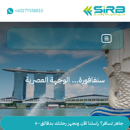
+60177558810
سنغافورة... الوجهة العصرية
جاهز تسافر؟ راسلنا الآن ونجهز رحلتك بدقائق