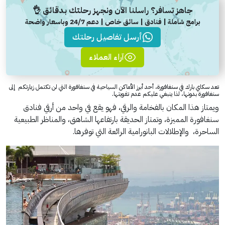
جاهز تسافر؟ راسلنا الآن ونجهز رحلتك بدقائق 👌
برامج شاملة | فنادق | سائق خاص | دعم 24/7 وباسعار واضحة
أرسل تفاصيل رحلتك
آراء العملاء
تعد سكاي بارك في سنغافورة، أحد أبرز الأماكن السياحية في سنغافورة التي لن تكتمل زيارتكم إلى
سنغافورة بدونها، لذا ينبغي عليكم عدم تفويتها.
ويمتاز هذا المكان بالفخامة والرقي، فهو يقع في واحد من أرقي فنادق
سنغافورة المميزة، وتمتاز الحديقة بارتفاعها الشاهق، والمناظر الطبيعية
الساحرة، والإطلالات البانورامية الرائعة التي توفرها.