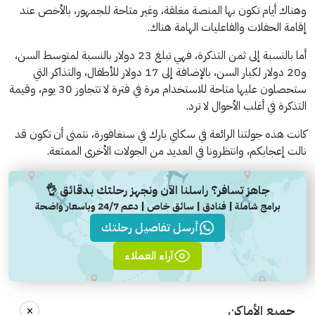
وهناك أيام تكون بها المنصة مغلقة، وغير متاحة للجمهور، بالأخص عند
إقامة الحفلات والفاعليات الهامة هناك.
أما بالنسبة إلى ثمن التذكرة، فهي تبلغ 23 دولار بالنسبة لمتوسط السن،
و20 دولار لكبار السن، بالإضافة إلى 17 دولار للأطفال، والتذاكر التي
ستحصلون عليها متاحة للاستخدام مرة في فترة لا تتجاوز 30 يوم، وقيمة
التذكرة في أغلب الأحوال لا ترد.
كانت هذه جولتنا الرائعة في سكاي بارك في سنغافورة، نتمنى أن تكون قد
نالت إعجابكم، وانتظرونا في العديد من الجولات الأخرى الممتعة.
جاهز تسافر؟ راسلنا الآن ونجهز رحلتك بدقائق 👌
برامج شاملة | فنادق | سائق خاص | دعم 24/7 وباسعار واضحة
أرسل تفاصيل رحلتك
آراء العملاء
×
جميع الأماكن