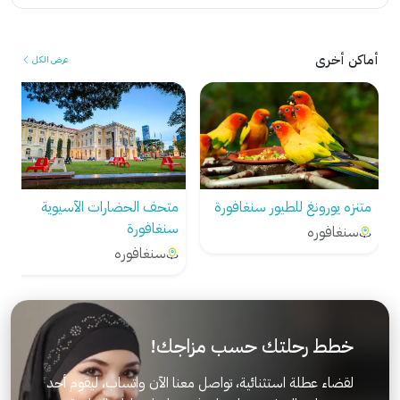
أماكن أخرى
عرض الكل
متنزه يورونغ للطيور سنغافورة
متحف الحضارات الآسيوية
سنغافورة
سنغافوره
سنغافوره
خطط رحلتك حسب مزاجك!
لقضاء عطلة استثنائية، تواصل معنا الآن واتساب، ليقوم أحد