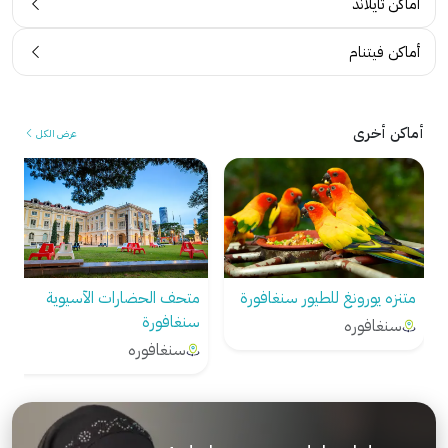
أماكن تايلاند
أماكن فيتنام
أماكن أخرى
عرض الكل
متنزه يورونغ للطيور سنغافورة
متحف الحضارات الآسيوية
سنغافورة
سنغافوره
سنغافوره