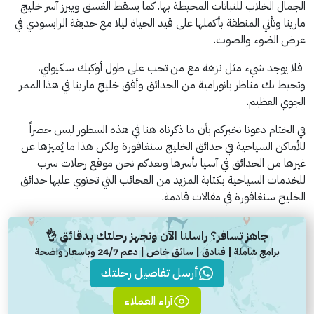
الجمال الخلاب للنباتات المحيطة بها. كما يسقط الغسق ويبرز آسر خليج
مارينا وتأتي المنطقة بأكملها على قيد الحياة ليلا مع حديقة الرابسودي في
عرض الضوء والصوت.
فلا يوجد شيء مثل نزهة مع من تحب على طول أوكبك سكيواي،
وتحيط بك مناظر بانورامية من الحدائق وأفق خليج مارينا في هذا الممر
الجوي العظيم.
في الختام دعونا نخبركم بأن ما ذكرناه هنا في هذه السطور ليس حصراً
للأماكن السياحية في حدائق الخليج سنغافورة ولكن هذا ما يُميزها عن
غيرها من الحدائق في آسيا بأسرها ونعدكم نحن موقع رحلات سرب
للخدمات السياحية بكتابة المزيد من العجائب التي تحتوي عليها حدائق
الخليج سنغافورة في مقالات قادمة.
جاهز تسافر؟ راسلنا الآن ونجهز رحلتك بدقائق 👌
برامج شاملة | فنادق | سائق خاص | دعم 24/7 وباسعار واضحة
أرسل تفاصيل رحلتك
آراء العملاء