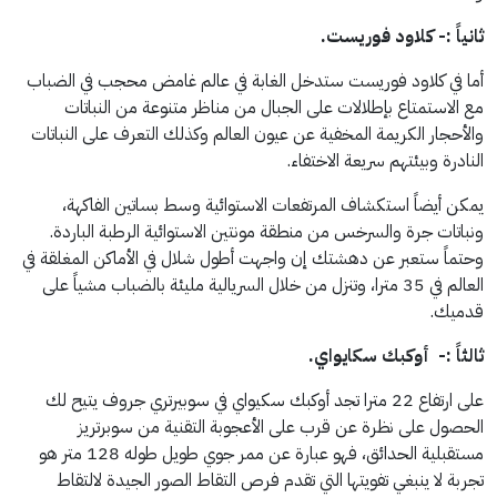
ثانياً :-
كلاود فوريست.
أما في كلاود فوريست ستدخل الغابة في عالم غامض محجب في الضباب
مع الاستمتاع بإطلالات على الجبال من مناظر متنوعة من النباتات
والأحجار الكريمة المخفية عن عيون العالم وكذلك التعرف على النباتات
النادرة وبيئتهم سريعة الاختفاء.
يمكن أيضاً استكشاف المرتفعات الاستوائية وسط بساتين الفاكهة،
ونباتات جرة والسرخس من منطقة مونتين الاستوائية الرطبة الباردة.
وحتماً ستعبر عن دهشتك إن واجهت أطول شلال في الأماكن المغلقة في
العالم في 35 مترا، وتنزل من خلال السريالية مليئة بالضباب مشياً على
قدميك.
ثالثاً :- أوكبك سكايواي.
على ارتفاع 22 مترا تجد أوكبك سكيواي في سوبيرتري جروف يتيح لك
الحصول على نظرة عن قرب على الأعجوبة التقنية من سوبرتريز
مستقبلية الحدائق، فهو عبارة عن ممر جوي طويل طوله 128 متر هو
تجربة لا ينبغي تفويتها التي تقدم فرص التقاط الصور الجيدة لالتقاط