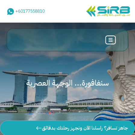
+60177558810
سنغافورة... الوجهة العصرية
جاهز تسافر؟ راسلنا الآن ونجهز رحلتك بدقائق