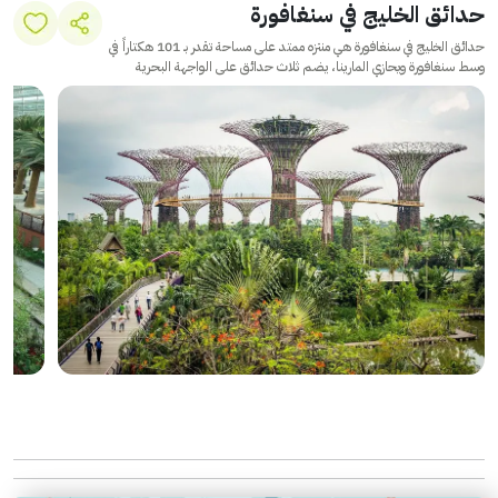
حدائق الخليج في سنغافورة
حدائق الخليج في سنغافورة هي منتزه ممتد على مساحة تقدر بـ 101 هكتاراً في
وسط سنغافورة ويحازي المارينا، يضم ثلاث حدائق على الواجهة البحرية