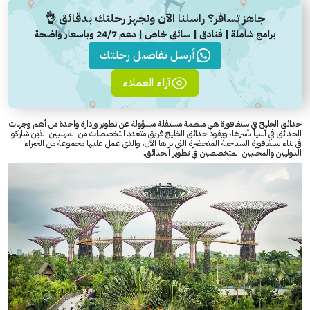
جاهز تسافر؟ راسلنا الآن ونجهز رحلتك بدقائق 👌
برامج شاملة | فنادق | سائق خاص | دعم 24/7 وباسعار واضحة
أرسل تفاصيل رحلتك
آراء العملاء
حدائق الخليج في سنغافورة هي منظمة مستقلة مسؤولة عن تطوير وإدارة واحدة من أهم وجهات
الحدائق في آسيا بأسرها، ويقود حدائق الخليج فريق متعدد التخصصات من المهنيين الذين شاركوا
في بناء سنغافورة السياحية المتحضرة التي نراها الآن، والذي عمل عليها مجموعة من الخبراء
الدوليين والمحليين المتخصصين في تطوير الحدائق.