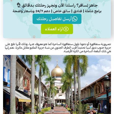
جاهز تسافر؟ راسلنا الآن ونجهز رحلتك بدقائق 👌
برامج شاملة | فنادق | سائق خاص | دعم 24/7 وباسعار واضحة
أرسل تفاصيل رحلتك
آراء العملاء
جمهورية سنغافورة أو دعونا نقول سنغافورة الساحرة كما هو معروف عنها، وذلك لأنها تقع على
جزيرة جنوب شرق آسيا تحديداً قرب الطرف الجنوبي من شبة جزيرة الملايو مقابل ماليزيا، نعم إنها
هي تلك البقعة الساحرة من الكرة الأرضية.