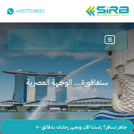
+60177558810
سنغافورة... الوجهة العصرية
جاهز تسافر؟ راسلنا الآن ونجهز رحلتك بدقائق