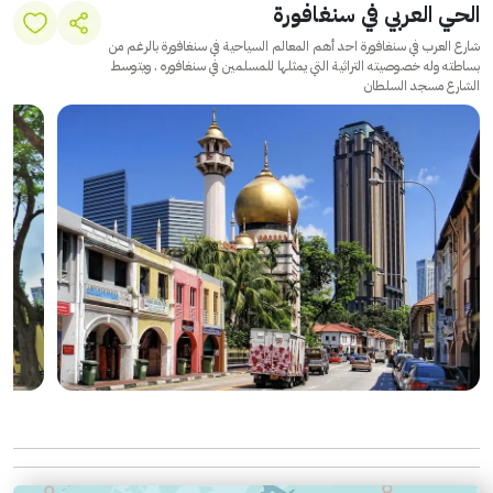
الحي العربي في سنغافورة
شارع العرب في سنغافورة احد أهم المعالم السياحية في سنغافورة بالرغم من
بساطته وله خصوصيته التراثية التي يمثلها للمسلمين في سنغافوره . ويتوسط
الشارع مسجد السلطان