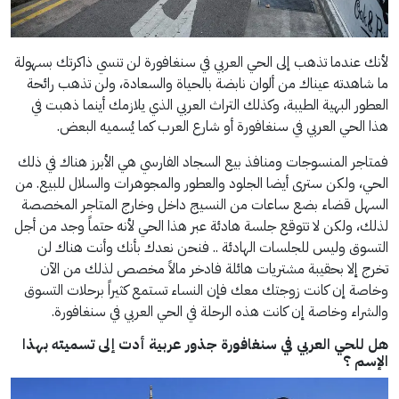
لأنك عندما تذهب إلى الحي العربي في سنغافورة لن تنسي ذاكرتك بسهولة
ما شاهدته عيناك من ألوان نابضة بالحياة والسعادة، ولن تذهب رائحة
العطور البهية الطيبة، وكذلك التراث العربي الذي يلازمك أينما ذهبت في
هذا الحي العربي في سنغافورة أو شارع العرب كما يُسميه البعض.
فمتاجر المنسوجات ومنافذ بيع السجاد الفارسي هي الأبرز هناك في ذلك
الحي، ولكن سترى أيضا الجلود والعطور والمجوهرات والسلال للبيع. من
السهل قضاء بضع ساعات من النسيج داخل وخارج المتاجر المخصصة
لذلك، ولكن لا تتوقع جلسة هادئة عبر هذا الحي لأنه حتماً وجد من أجل
التسوق وليس للجلسات الهادئة .. فنحن نعدك بأنك وأنت هناك لن
تخرج إلا بحقيبة مشتريات هائلة فادخر مالاً مخصص لذلك من الآن
وخاصة إن كانت زوجتك معك فإن النساء تستمع كثيراً برحلات التسوق
والشراء وخاصة إن كانت هذه الرحلة في الحي العربي في سنغافورة.
هل للحي العربي في سنغافورة جذور عربية أدت إلى تسميته بهذا
الإسم ؟