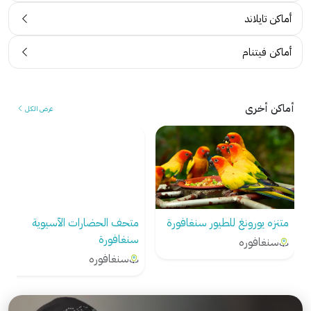
أماكن تايلاند
أماكن فيتنام
أماكن أخرى
عرض الكل
متنزه يورونغ للطيور سنغافورة
متحف الحضارات الآسيوية
سنغافورة
سنغافوره
سنغافوره