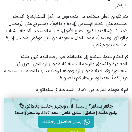
التاريخي.
وتم تكوين لجان مختلفة من متطوعون من أجل المشاركة في أنشطة
المسجد مثل التعلم الإسلامي (إبادة و داكوه)، ومشاريع مثل (رمضان،
الأحداث الإسلامية الكبرى، جمع الأموال، صيانة المسجد، أنشطة الشباب
و الوثائق، وغيرها )، هذه اللجان مدعومة من قبل موظفي مجلس إدارة
المساجد بدوام كامل.
في الختام دعونا نستمع إلى تعليقاتكم علي رحلة اليوم فهي مليئة
بالمغامرة والتسوق والراحة النفسية فلا تفوتوا زيارة الحي العربي في
سنغافورة وكذلك لا تفوتوا زيارة وموقعنا رحلات سرب للخدمات السياحية
فزيارتكم تُسعدنا وتميز رحلاتكم بالضرورة.
كم لا يفوتكم المزيد من الاماكن السياحية في سنغافورة
جاهز تسافر؟ راسلنا الآن ونجهز رحلتك بدقائق 👌
برامج شاملة | فنادق | سائق خاص | دعم 24/7 وباسعار واضحة
أرسل تفاصيل رحلتك