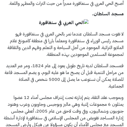
أصبح الحي العربي في سنغافورة مميزاً من حيث التراث والمظهر واللغة.
مسجد السلطان.
لا تفوت مسجد السلطان عندما تمر بالحي العربي في سنغافورة فهو
مسجد رئيس الوزراء في سنغافورة ومعلماً بارزا في منطقة كامبونغ غلام
الملايو التراثية. الموجود من أجل السياحة و التعلم وفهم الدين والثقافة
لمجموعة المسلمين الموجودين بهذه المنطقة.
فمسجد السلطان لديه تاريخ طويل يعود إلى عام 1824، ومر عبر العديد
من مراحل التنمية قبل أن يصبح ما هو عليه اليوم، و يضم المسجد قاعة
للصلاة يمكن أن تستوعب ما يصل إلى 5000 شخص في الصلاة
الجماعية.
وبموجب عقد الثقة، يتم إدارته تحت إشراف مجلس أمناء 12 عضوا
يمثلون 6 مجموعات إثنية وهي ماليز وبوجيس وجاويون وعرب وهنود
جنوبيون وشمالييون، وفي وقت لاحق من عام 2005، أعطي مجلس
إدارة المساجد تفويض من المجلس الإسلامي في سنغافورة لإدارة أنشطة
المسجد مع مجلس الأمناء أن يكون مسؤولا عن هيكل وأرض المسجد