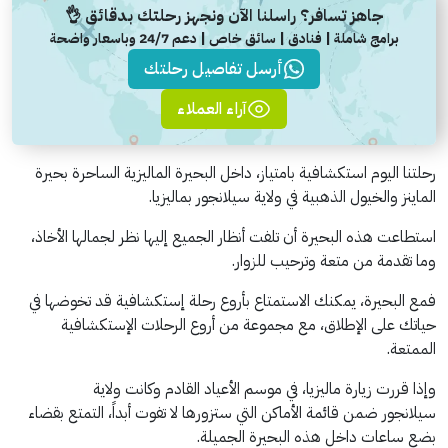
جاهز تسافر؟ راسلنا الآن ونجهز رحلتك بدقائق 👌
برامج شاملة | فنادق | سائق خاص | دعم 24/7 وباسعار واضحة
أرسل تفاصيل رحلتك
آراء العملاء
رحلتنا اليوم استكشافية بامتياز، داخل البحيرة الماليزية الساحرة بحيرة
الماينز والخيول الذهبية في ولاية سيلانجور بماليزيا.
استطاعت هذه البحيرة أن تلفت أنظار الجميع إليها نظر لجمالها الأخاذ،
وما تقدمة من متعة وترحيب للزوار.
فمع البحيرة، يمكنك الاستمتاع بأروع رحلة إستكشافية قد تخوضها في
حياتك على الإطلاق، مع مجموعة من أروع الرحلات الإستكشافية
الممتعة.
وإذا قررت زيارة ماليزيا، في موسم الأعياد القادم وكانت ولاية
سيلانجور ضمن قائمة الأماكن التي ستزورها لا تفوت أبداً، التمتع بقضاء
بضع ساعات داخل هذه البحيرة الجميلة.