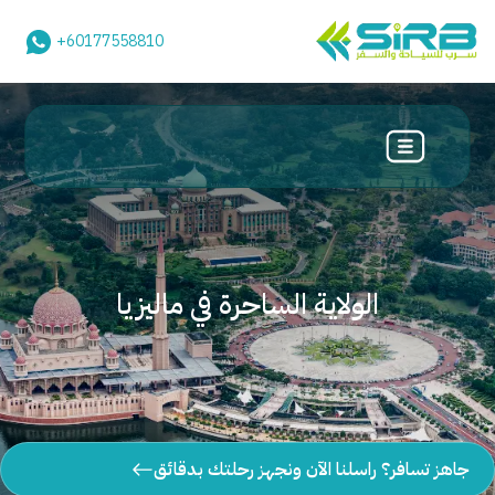
+60177558810
الولاية الساحرة في ماليزيا
جاهز تسافر؟ راسلنا الآن ونجهز رحلتك بدقائق