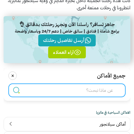
كانت هذه رحلتنا الجميلة داخل بحيرة الماينز في ولاية سيلانجور بماليزيا،
انتظرونا في رحلات ممتعة أخرى.
جاهز تسافر؟ راسلنا الآن ونجهز رحلتك بدقائق 👌
برامج شاملة | فنادق | سائق خاص | دعم 24/7 وباسعار واضحة
أرسل تفاصيل رحلتك
آراء العملاء
×
جميع الأماكن
الاماكن السياحية في ماليزيا
أماكن سيلانجور