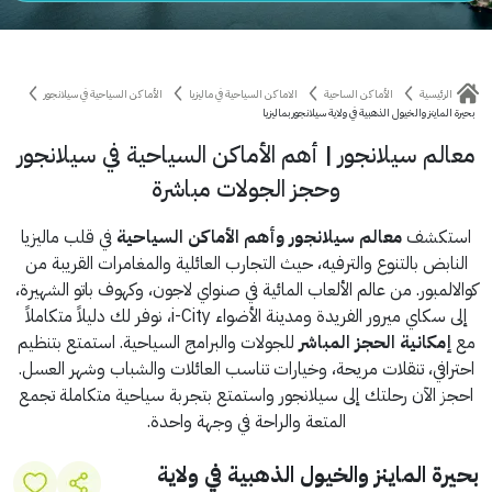
الرئيسية
الأماكن الساحية
الاماكن السياحية في ماليزيا
الأماكن السياحية في سيلانجور
بحيرة الماينز والخيول الذهبية في ولاية سيلانجور بماليزيا
معالم سيلانجور | أهم الأماكن السياحية في سيلانجور
وحجز الجولات مباشرة
استكشف
معالم سيلانجور وأهم الأماكن السياحية
في قلب ماليزيا
النابض بالتنوع والترفيه، حيث التجارب العائلية والمغامرات القريبة من
كوالالمبور. من عالم الألعاب المائية في صنواي لاجون، وكهوف باتو الشهيرة،
إلى سكاي ميرور الفريدة ومدينة الأضواء i-City، نوفر لك دليلاً متكاملاً
مع
إمكانية الحجز المباشر
للجولات والبرامج السياحية. استمتع بتنظيم
احترافي، تنقلات مريحة، وخيارات تناسب العائلات والشباب وشهر العسل.
احجز الآن رحلتك إلى سيلانجور واستمتع بتجربة سياحية متكاملة تجمع
المتعة والراحة في وجهة واحدة.
بحيرة الماينز والخيول الذهبية في ولاية