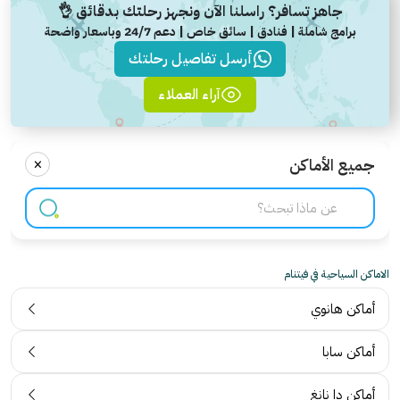
جاهز تسافر؟ راسلنا الآن ونجهز رحلتك بدقائق 👌
برامج شاملة | فنادق | سائق خاص | دعم 24/7 وباسعار واضحة
أرسل تفاصيل رحلتك
آراء العملاء
×
جميع الأماكن
الاماكن السياحية في فيتنام
أماكن هانوي
أماكن سابا
أماكن دا نانغ