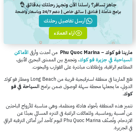
جاهز تسافر؟ راسلنا الآن ونجهز رحلتك بدقائق 👌
برامج شاملة | فنادق | سائق خاص | دعم 24/7 وباسعار واضحة
أرسل تفاصيل رحلتك
آراء العملاء
مارينا فو كوك – Phu Quoc Marina
من أحدث وأرقى
الأماكن
السياحية في جزيرة فو كوك
، وتجمع بين الممشى البحري الأنيق،
المطاعم الراقية، وإطلالات مباشرة على القوارب واليخوت.
تقع المارينا في منطقة استراتيجية قريبة من Long Beach ومطار فو كوك
الدولي، ما يجعلها محطة سهلة الوصول ضمن برامج
السياحة في فو
كوك
.
تتميز هذه المنطقة بأجواء هادئة ومنظمة، وهي مناسبة للأزواج الباحثين
عن أمسية رومانسية، وللعائلات الراغبة في التنزه المسائي بعيدًا عن
الازدحام. وتُصنّف Phu Quoc Marina اليوم كأحد أبرز أماكن الترفيه الراقي
في الجزيرة.