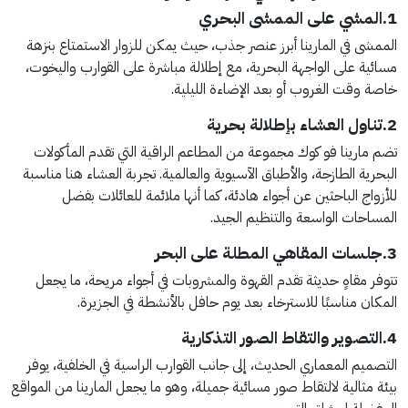
1.المشي على الممشى البحري
الممشى في المارينا أبرز عنصر جذب، حيث يمكن للزوار الاستمتاع بنزهة
مسائية على الواجهة البحرية، مع إطلالة مباشرة على القوارب واليخوت،
خاصة وقت الغروب أو بعد الإضاءة الليلية.
2.تناول العشاء بإطلالة بحرية
تضم مارينا فو كوك مجموعة من المطاعم الراقية التي تقدم المأكولات
البحرية الطازجة، والأطباق الآسيوية والعالمية. تجربة العشاء هنا مناسبة
للأزواج الباحثين عن أجواء هادئة، كما أنها ملائمة للعائلات بفضل
المساحات الواسعة والتنظيم الجيد.
3.جلسات المقاهي المطلة على البحر
تتوفر مقاهٍ حديثة تقدم القهوة والمشروبات في أجواء مريحة، ما يجعل
المكان مناسبًا للاسترخاء بعد يوم حافل بالأنشطة في الجزيرة.
4.التصوير والتقاط الصور التذكارية
التصميم المعماري الحديث، إلى جانب القوارب الراسية في الخلفية، يوفر
بيئة مثالية لالتقاط صور مسائية جميلة، وهو ما يجعل المارينا من المواقع