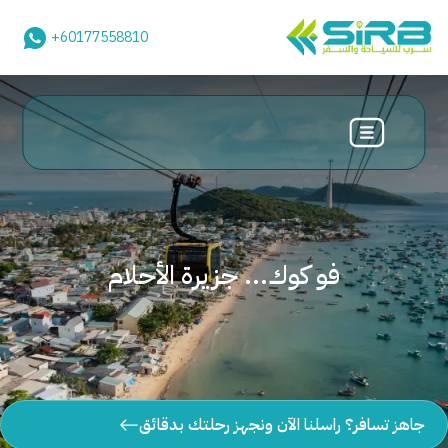
+60177558810
فو كوك... جزيرة الأحلام
جاهز تسافر؟ راسلنا الآن ونجهز رحلتك بدقائق