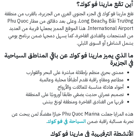
أين تقع مارينا فو كوك؟
تقع مارينا فو كوك في الجزء الجنوبي الغربي من الجزيرة، بالقرب من منطقة
Bãi Trường وLong Beach، وعلى بعد دقائق من مطار Phu Quoc
International Airport. هذا الموقع المميز يجعلها قريبة من العديد
من المنتجعات والفنادق الفاخرة، كما يسهل دمجها ضمن برنامج يومي
يشمل الشاطئ أو السوق الليلي.
ما الذي يميز مارينا فو كوك عن باقي المناطق السياحية
في الجزيرة
ممشى بحري منظم بإطلالة مباشرة على البحر والقوارب
مطاعم ومقاهٍ راقية تقدم أطباقًا محلية وعالمية
أجواء هادئة مناسبة للعائلات والأزواج
تصميم عمراني حديث يضفي طابعًا أوروبيًا على المنطقة
قربها من الفنادق الفاخرة ومنطقة لونغ بيتش
هذه المزايا جعلت Phu Quoc Marina خيارًا مفضلًا لمن يبحث عن
تجربة مسائية راقية ضمن
السياحة في فو كوك
.
الأنشطة الترفيهية في مارينا فو كوك