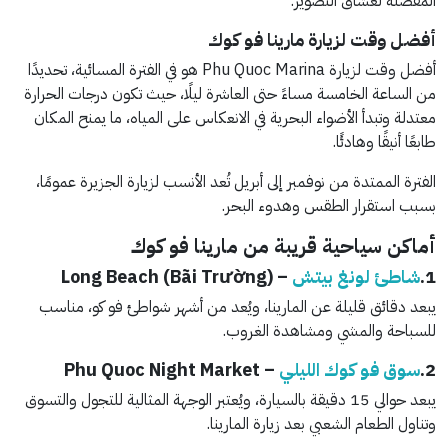
المفضلة لعشاق التصوير.
أفضل وقت لزيارة مارينا فو كوك
أفضل وقت لزيارة Phu Quoc Marina هو في الفترة المسائية، تحديدًا
من الساعة الخامسة مساءً حتى العاشرة ليلًا، حيث تكون درجات الحرارة
معتدلة وتبدأ الأضواء البحرية في الانعكاس على المياه، ما يمنح المكان
طابعًا أنيقًا وهادئًا.
الفترة الممتدة من نوفمبر إلى أبريل تُعد الأنسب لزيارة الجزيرة عمومًا،
بسبب استقرار الطقس وهدوء البحر.
أماكن سياحية قريبة من مارينا فو كوك
1.
شاطئ لونغ بيتش
– Long Beach (Bãi Trường)
يبعد دقائق قليلة عن المارينا، ويُعد من أشهر شواطئ فو كو، مناسب
للسباحة والمشي ومشاهدة الغروب.
2.
سوق فو كوك الليلي
– Phu Quoc Night Market
يبعد حوالي 15 دقيقة بالسيارة، ويُعتبر الوجهة المثالية للتجول والتسوق
وتناول الطعام الشعبي بعد زيارة المارينا.