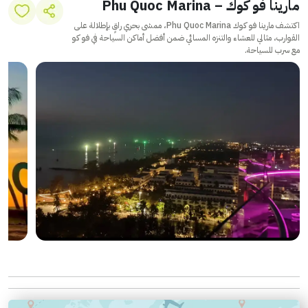
مارينا فو كوك – Phu Quoc Marina
اكتشف مارينا فو كوك Phu Quoc Marina، ممشى بحري راقٍ بإطلالة على
القوارب، مثالي للعشاء والتنزه المسائي ضمن أفضل أماكن السياحة في فو كو
مع سرب للسياحة.