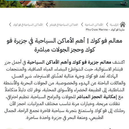
الرئيسية
الأماكن الساحية
الاماكن السياحية في فيتنام
الأماكن السياحية في فو كوك
مارينا فو كوك – Phu Quoc Marina
معالم فو كوك | أهم الأماكن السياحية في جزيرة فو
كوك وحجز الجولات مباشرة
اكتشف
معالم جزيرة فو كوك وأهم الأماكن السياحية
في أجمل جزر
فيتنام الاستوائية، حيث الشواطئ البيضاء، المياه الصافية، والمنتجعات
الهادئة. تُعد فو كوك وجهة مثالية لعشّاق الاسترخاء، شهر العسل،
والعائلات الباحثة عن الهدوء والخصوصية. من الجولات البحرية والأنشطة
الشاطئية، إلى الطبيعة الخضراء والأسواق المحلية، نوفر لك دليلاً متكاملاً
مع
إمكانية الحجز المباشر
للجولات والبرامج السياحية. تنظيم احترافي،
تنقلات مريحة، وخيارات مرنة تناسب مختلف الميزانيات. احجز الآن
رحلتك إلى فو كوك واستمتع بتجربة سياحية فاخرة تجمع الراحة، الجمال
الطبيعي، ومتعة البحر في جزيرة واحدة ساحرة.